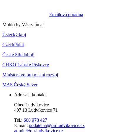
Emailová poradna
Mohlo by Vás zajímat
Ústecký kraj
CzechPoint
České Středohoří
CHKO Labské Pískovce
Ministerstvo pro místní rozvoj
MAS Český Sever
Adresa a kontakt
Obec Ludvíkovice
407 13 Ludvíkovice 71
Tel.:
608 978 427
E-mail:
podatelna@ou-ludvikovice.cz
admin@ou-ludvikovice.cz