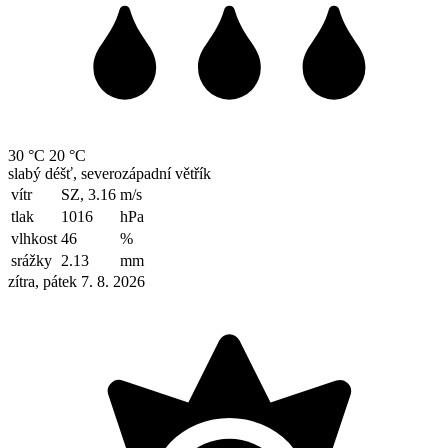
30 °C
20 °C
slabý déšť, severozápadní větřík
vítr
SZ, 3.16
m/s
tlak
1016
hPa
vlhkost
46
%
srážky
2.13
mm
zítra, pátek 7. 8. 2026