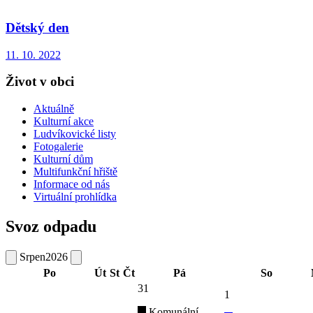
Dětský den
11. 10. 2022
Život v obci
Aktuálně
Kulturní akce
Ludvíkovické listy
Fotogalerie
Kulturní dům
Multifunkční hřiště
Informace od nás
Virtuální prohlídka
Svoz odpadu
Srpen
2026
Po
Út
St
Čt
Pá
So
31
1
Komunální