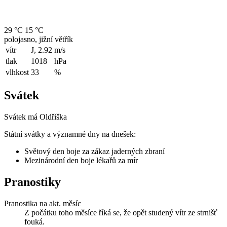
29 °C
15 °C
polojasno, jižní větřík
vítr
J, 2.92
m/s
tlak
1018
hPa
vlhkost
33
%
Svátek
Svátek má
Oldřiška
Státní svátky a významné dny na dnešek:
Světový den boje za zákaz jaderných zbraní
Mezinárodní den boje lékařů za mír
Pranostiky
Pranostika na akt. měsíc
Z počátku toho měsíce říká se, že opět studený vítr ze strnišť
fouká.