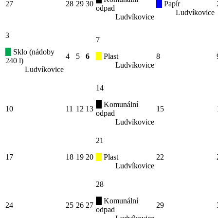
27
28
29
30
Papír
odpad
Ludvíkovice
Ludvíkovice
3
7
Sklo (nádoby
4
5
6
Plast
8
240 l)
Ludvíkovice
Ludvíkovice
14
Komunální
10
11
12
13
15
odpad
Ludvíkovice
21
17
18
19
20
Plast
22
Ludvíkovice
28
Komunální
24
25
26
27
29
odpad