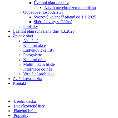
Územní plán - archiv
Návrh nového územního plánu
Odpadové hospodářství
Svozový kalendář platný od 1.1.2025
Sběrné dvory v Děčíně
Poplatky
Územní plán schválený dne 4.3.2026
Život v obci
Aktuálně
Kulturní akce
Ludvíkovické listy
Fotogalerie
Kulturní dům
Multifunkční hřiště
Informace od nás
Virtuální prohlídka
Zvířátková stezka
Kontakt
Úřední deska
Ludvíkovické listy
Platební brána
Poplatky