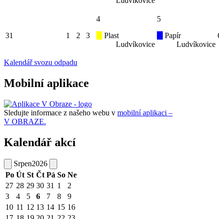
Ludvíkovice
4
5
31
1
2
3
Plast
Papír
Ludvíkovice
Ludvíkovice
Kalendář svozu odpadu
Mobilní aplikace
Sledujte informace z našeho webu v
mobilní aplikaci –
V OBRAZE.
Kalendář akcí
Srpen
2026
Po
Út
St
Čt
Pá
So
Ne
27
28
29
30
31
1
2
3
4
5
6
7
8
9
10
11
12
13
14
15
16
17
18
19
20
21
22
23