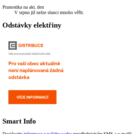
Pranostika na akt. den
V srpnu již nelze slunci mnoho věřit.
Odstávky elektřiny
Smart Info
Dostávejte
informace z našeho webu
prostřednictvím SMS a e-mailů