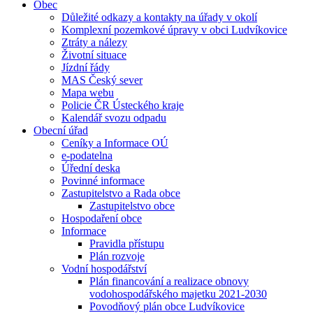
Obec
Důležité odkazy a kontakty na úřady v okolí
Komplexní pozemkové úpravy v obci Ludvíkovice
Ztráty a nálezy
Životní situace
Jízdní řády
MAS Český sever
Mapa webu
Policie ČR Ústeckého kraje
Kalendář svozu odpadu
Obecní úřad
Ceníky a Informace OÚ
e-podatelna
Úřední deska
Povinné informace
Zastupitelstvo a Rada obce
Zastupitelstvo obce
Hospodaření obce
Informace
Pravidla přístupu
Plán rozvoje
Vodní hospodářství
Plán financování a realizace obnovy
vodohospodářského majetku 2021-2030
Povodňový plán obce Ludvíkovice