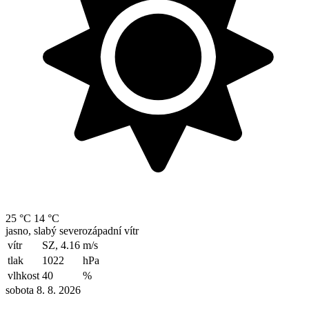
25 °C
14 °C
jasno, slabý severozápadní vítr
vítr
SZ, 4.16
m/s
tlak
1022
hPa
vlhkost
40
%
sobota 8. 8. 2026