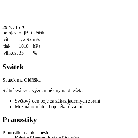
29 °C
15 °C
polojasno, jižní větřík
vítr
J, 2.92
m/s
tlak
1018
hPa
vlhkost
33
%
Svátek
Svátek má
Oldřiška
Státní svátky a významné dny na dnešek:
Světový den boje za zákaz jaderných zbraní
Mezinárodní den boje lékařů za mír
Pranostiky
Pranostika na akt. měsíc