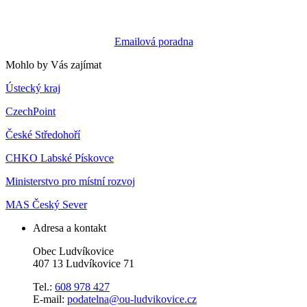
Emailová poradna
Mohlo by Vás zajímat
Ústecký kraj
CzechPoint
České Středohoří
CHKO Labské Pískovce
Ministerstvo pro místní rozvoj
MAS Český Sever
Adresa a kontakt
Obec Ludvíkovice
407 13 Ludvíkovice 71
Tel.:
608 978 427
E-mail:
podatelna@ou-ludvikovice.cz