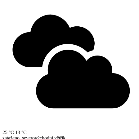
25 °C
13 °C
zataženo, severovýchodní větřík