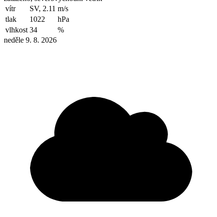
vítr
SV, 2.11
m/s
tlak
1022
hPa
vlhkost
34
%
neděle 9. 8. 2026