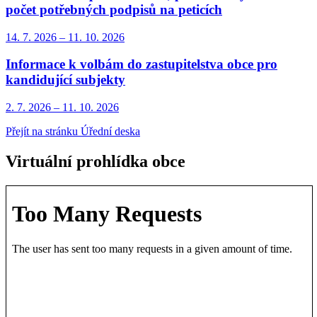
počet potřebných podpisů na peticích
14. 7.
2026
–
11. 10.
2026
Informace k volbám do zastupitelstva obce pro
kandidující subjekty
2. 7.
2026
–
11. 10.
2026
Přejít na stránku Úřední deska
Virtuální prohlídka obce