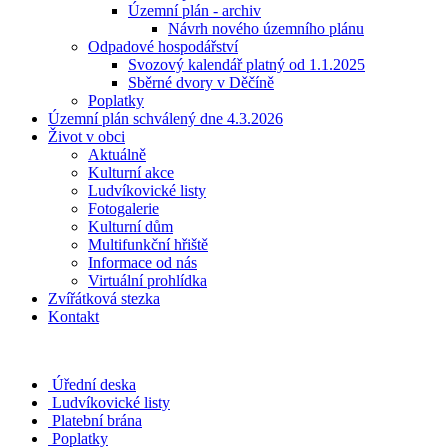
Územní plán - archiv
Návrh nového územního plánu
Odpadové hospodářství
Svozový kalendář platný od 1.1.2025
Sběrné dvory v Děčíně
Poplatky
Územní plán schválený dne 4.3.2026
Život v obci
Aktuálně
Kulturní akce
Ludvíkovické listy
Fotogalerie
Kulturní dům
Multifunkční hřiště
Informace od nás
Virtuální prohlídka
Zvířátková stezka
Kontakt
Úřední deska
Ludvíkovické listy
Platební brána
Poplatky