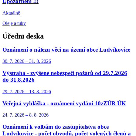
Upozornění !!!
Aktuálně
Oleje a tuky
Úřední deska
Oznámení o nálezu věci na území obce Ludvíkovice
30. 7.
2026
–
31. 8.
2026
Výstraha - zvýšené nebezpečí požárů od 29.7.2026
do 31.8.2026
29. 7.
2026
–
13. 8.
2026
Veřejná vyhláška - oznámení vydání 10zZÚR ÚK
24. 7.
2026
–
8. 8.
2026
Oznámení k volbám do zastupitelstva obce
Ludvíkovice - počet obvodů, počet volených členů a