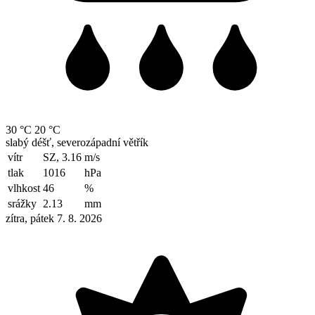
30 °C
20 °C
slabý déšť, severozápadní větřík
vítr
SZ, 3.16
m/s
tlak
1016
hPa
vlhkost
46
%
srážky
2.13
mm
zítra, pátek 7. 8. 2026