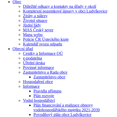
Obec
Důležité odkazy a kontakty na úřady v okolí
Komplexní pozemkové úpravy v obci Ludvíkovice
Ztráty a nálezy
Životní situace
Jízdní řády
MAS Český sever
Mapa webu
Policie ČR Ústeckého kraje
Kalendář svozu odpadu
Obecní úřad
Ceníky a Informace OÚ
e-podatelna
Úřední deska
Povinné informace
Zastupitelstvo a Rada obce
Zastupitelstvo obce
Hospodaření obce
Informace
Pravidla přístupu
Plán rozvoje
Vodní hospodářství
Plán financování a realizace obnovy
vodohospodářského majetku 2021-2030
Povodňový plán obce Ludvíkovice