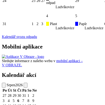
24
25
26
27
29
odpad
Ludvíkovice
4
5
31
1
2
3
Plast
Papír
Ludvíkovice
Ludvíkovice
Kalendář svozu odpadu
Mobilní aplikace
Sledujte informace z našeho webu v
mobilní aplikaci –
V OBRAZE.
Kalendář akcí
Srpen
2026
Po
Út
St
Čt
Pá
So
Ne
27
28
29
30
31
1
2
3
4
5
6
7
8
9