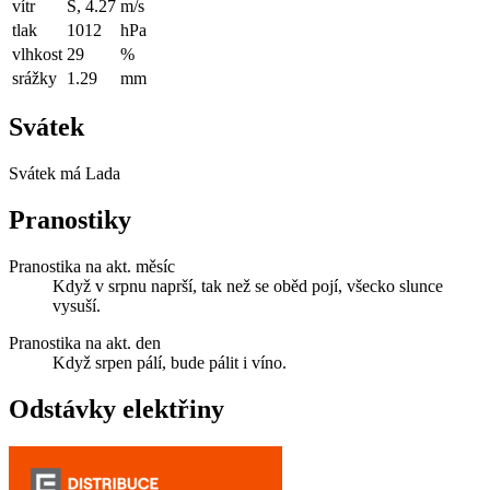
vítr
S, 4.27
m/s
tlak
1012
hPa
vlhkost
29
%
srážky
1.29
mm
Svátek
Svátek má
Lada
Pranostiky
Pranostika na akt. měsíc
Když v srpnu naprší, tak než se oběd pojí, všecko slunce
vysuší.
Pranostika na akt. den
Když srpen pálí, bude pálit i víno.
Odstávky elektřiny