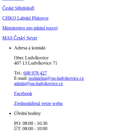
České Středohoří
CHKO Labské Pískovce
Ministerstvo pro místní rozvoj
MAS Český Sever
Adresa a kontakt
Obec Ludvíkovice
407 13 Ludvíkovice 71
Tel.:
608 978 427
E-mail:
podatelna@ou-ludvikovice.cz
admin@ou-ludvikovice.cz
Facebook
Zjednodušená verze webu
Úřední hodiny
PO: 08:00 - 16:30
ÚT: 08:00 - 10:00