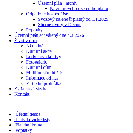
Územní plán - archiv
Návrh nového územního plánu
Odpadové hospodářství
Svozový kalendář platný od 1.1.2025
Sběrné dvory v Děčíně
Poplatky
Územní plán schválený dne 4.3.2026
Život v obci
Aktuálně
Kulturní akce
Ludvíkovické listy
Fotogalerie
Kulturní dům
Multifunkční hřiště
Informace od nás
Virtuální prohlídka
Zvířátková stezka
Kontakt
Úřední deska
Ludvíkovické listy
Platební brána
Poplatky