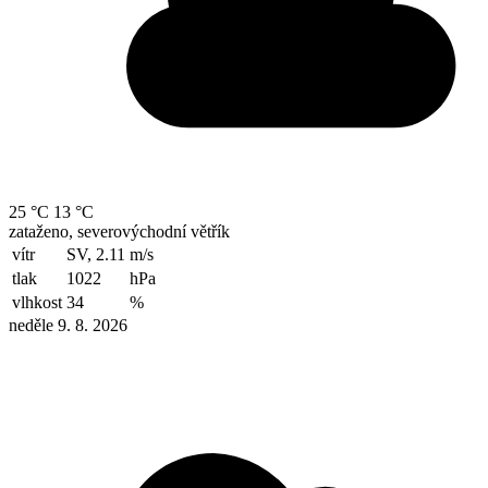
25 °C
13 °C
zataženo, severovýchodní větřík
vítr
SV, 2.11
m/s
tlak
1022
hPa
vlhkost
34
%
neděle 9. 8. 2026