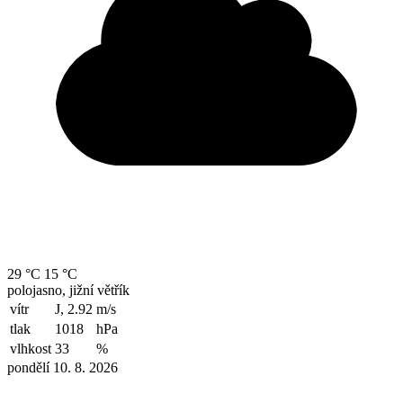
29 °C
15 °C
polojasno, jižní větřík
vítr
J, 2.92
m/s
tlak
1018
hPa
vlhkost
33
%
pondělí 10. 8. 2026