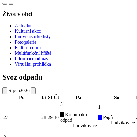
Život v obci
Aktuálně
Kulturní akce
Ludvíkovické listy
Fotogalerie
Kulturní dům
Multifunkční hřiště
Informace od nás
Virtuální prohlídka
Svoz odpadu
Srpen
2026
Po
Út
St
Čt
Pá
So
31
1
Komunální
27
28
29
30
Papír
odpad
Ludvíkovice
Ludvíkovice