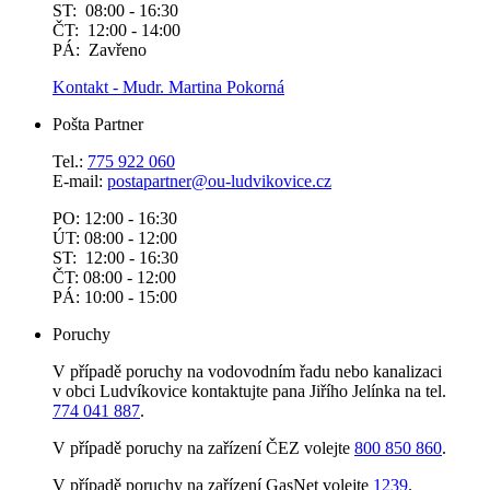
ST: 08:00 - 16:30
ČT: 12:00 - 14:00
PÁ: Zavřeno
Kontakt - Mudr. Martina Pokorná
Pošta Partner
Tel.:
775 922 060
E-mail:
postapartner@
ou-ludvikovice.cz
PO: 12:00 - 16:30
ÚT: 08:00 - 12:00
ST: 12:00 - 16:30
ČT: 08:00 - 12:00
PÁ: 10:00 - 15:00
Poruchy
V případě poruchy na vodovodním řadu nebo kanalizaci
v obci Ludvíkovice kontaktujte pana Jiřího Jelínka na tel.
774 041 887
.
V případě poruchy na zařízení ČEZ volejte
800 850 860
.
V případě poruchy na zařízení GasNet volejte
1239
.