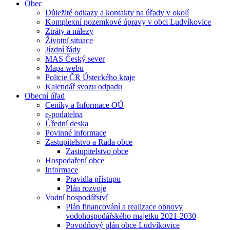
Obec
Důležité odkazy a kontakty na úřady v okolí
Komplexní pozemkové úpravy v obci Ludvíkovice
Ztráty a nálezy
Životní situace
Jízdní řády
MAS Český sever
Mapa webu
Policie ČR Ústeckého kraje
Kalendář svozu odpadu
Obecní úřad
Ceníky a Informace OÚ
e-podatelna
Úřední deska
Povinné informace
Zastupitelstvo a Rada obce
Zastupitelstvo obce
Hospodaření obce
Informace
Pravidla přístupu
Plán rozvoje
Vodní hospodářství
Plán financování a realizace obnovy
vodohospodářského majetku 2021-2030
Povodňový plán obce Ludvíkovice