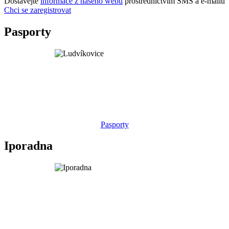
Dostávejte
informace z našeho webu
prostřednictvím SMS a e-mailů
Chci se zaregistrovat
Pasporty
Pasporty
Iporadna