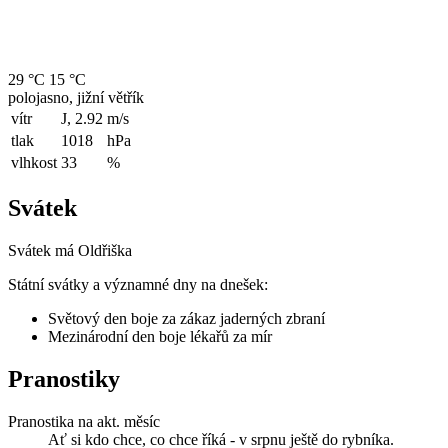
29 °C
15 °C
polojasno, jižní větřík
vítr
J, 2.92
m/s
tlak
1018
hPa
vlhkost
33
%
Svátek
Svátek má
Oldřiška
Státní svátky a významné dny na dnešek:
Světový den boje za zákaz jaderných zbraní
Mezinárodní den boje lékařů za mír
Pranostiky
Pranostika na akt. měsíc
Ať si kdo chce, co chce říká - v srpnu ještě do rybníka.