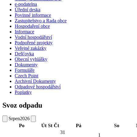
e-podatelna
Úřední deska
Povinné informace
Zastupitelstvo a Rada obce
Hospodaření obce
Informace
Vodní hospodářství
Podpořené projekty
Veřejné zakázky
Dešťovka
Obecní vyhlášky
Dokumenty
Formuláře
Czech Point
Archivní Dokumenty
Odpadové hospodářství
Poplatky
Svoz odpadu
Srpen
2026
Po
Út
St
Čt
Pá
So
31
1