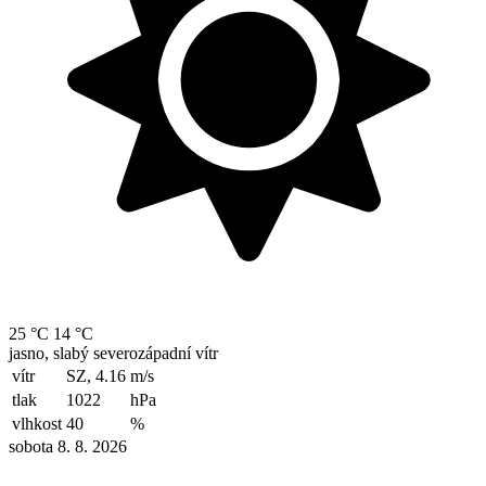
25 °C
14 °C
jasno, slabý severozápadní vítr
vítr
SZ, 4.16
m/s
tlak
1022
hPa
vlhkost
40
%
sobota 8. 8. 2026