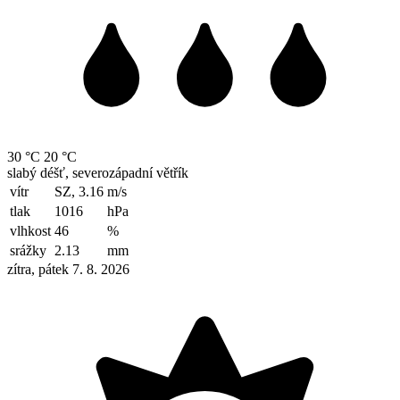
30 °C
20 °C
slabý déšť, severozápadní větřík
vítr
SZ, 3.16
m/s
tlak
1016
hPa
vlhkost
46
%
srážky
2.13
mm
zítra, pátek 7. 8. 2026