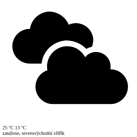
25 °C
13 °C
zataženo, severovýchodní větřík