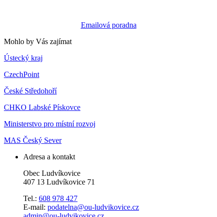
Emailová poradna
Mohlo by Vás zajímat
Ústecký kraj
CzechPoint
České Středohoří
CHKO Labské Pískovce
Ministerstvo pro místní rozvoj
MAS Český Sever
Adresa a kontakt
Obec Ludvíkovice
407 13 Ludvíkovice 71
Tel.:
608 978 427
E-mail:
podatelna@ou-ludvikovice.cz
admin@ou-ludvikovice.cz