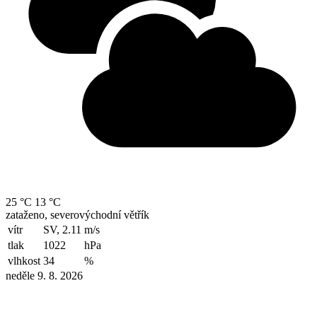
25 °C
13 °C
zataženo, severovýchodní větřík
vítr
SV, 2.11
m/s
tlak
1022
hPa
vlhkost
34
%
neděle 9. 8. 2026