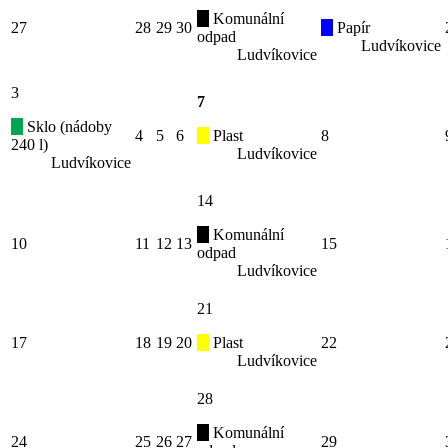
Komunální
27
28
29
30
Papír
odpad
Ludvíkovice
Ludvíkovice
3
7
Sklo (nádoby
4
5
6
Plast
8
240 l)
Ludvíkovice
Ludvíkovice
14
Komunální
10
11
12
13
15
odpad
Ludvíkovice
21
17
18
19
20
Plast
22
Ludvíkovice
28
Komunální
24
25
26
27
29