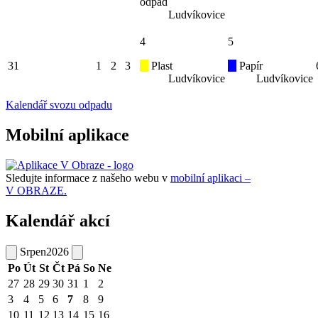
odpad
Ludvíkovice
4
5
31
1
2
3
Plast
Papír
Ludvíkovice
Ludvíkovice
Kalendář svozu odpadu
Mobilní aplikace
Sledujte informace z našeho webu v
mobilní aplikaci –
V OBRAZE.
Kalendář akcí
Srpen
2026
Po
Út
St
Čt
Pá
So
Ne
27
28
29
30
31
1
2
3
4
5
6
7
8
9
10
11
12
13
14
15
16