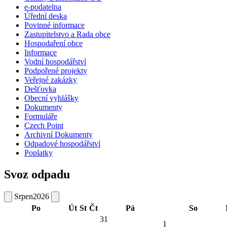
e-podatelna
Úřední deska
Povinné informace
Zastupitelstvo a Rada obce
Hospodaření obce
Informace
Vodní hospodářství
Podpořené projekty
Veřejné zakázky
Dešťovka
Obecní vyhlášky
Dokumenty
Formuláře
Czech Point
Archivní Dokumenty
Odpadové hospodářství
Poplatky
Svoz odpadu
Srpen
2026
Po
Út
St
Čt
Pá
So
31
1