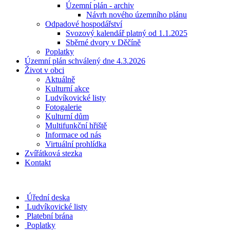
Územní plán - archiv
Návrh nového územního plánu
Odpadové hospodářství
Svozový kalendář platný od 1.1.2025
Sběrné dvory v Děčíně
Poplatky
Územní plán schválený dne 4.3.2026
Život v obci
Aktuálně
Kulturní akce
Ludvíkovické listy
Fotogalerie
Kulturní dům
Multifunkční hřiště
Informace od nás
Virtuální prohlídka
Zvířátková stezka
Kontakt
Úřední deska
Ludvíkovické listy
Platební brána
Poplatky