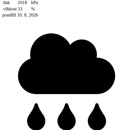
tlak
1018
hPa
vlhkost
33
%
pondělí 10. 8. 2026