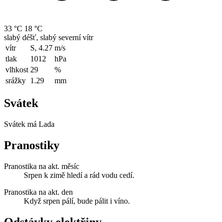
33 °C
18 °C
slabý déšť, slabý severní vítr
vítr
S, 4.27
m/s
tlak
1012
hPa
vlhkost
29
%
srážky
1.29
mm
Svátek
Svátek má
Lada
Pranostiky
Pranostika na akt. měsíc
Srpen k zimě hledí a rád vodu cedí.
Pranostika na akt. den
Když srpen pálí, bude pálit i víno.