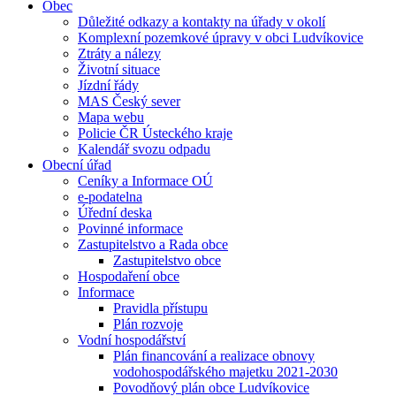
Obec
Důležité odkazy a kontakty na úřady v okolí
Komplexní pozemkové úpravy v obci Ludvíkovice
Ztráty a nálezy
Životní situace
Jízdní řády
MAS Český sever
Mapa webu
Policie ČR Ústeckého kraje
Kalendář svozu odpadu
Obecní úřad
Ceníky a Informace OÚ
e-podatelna
Úřední deska
Povinné informace
Zastupitelstvo a Rada obce
Zastupitelstvo obce
Hospodaření obce
Informace
Pravidla přístupu
Plán rozvoje
Vodní hospodářství
Plán financování a realizace obnovy
vodohospodářského majetku 2021-2030
Povodňový plán obce Ludvíkovice