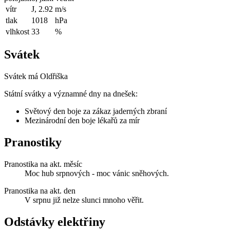
vítr
J, 2.92
m/s
tlak
1018
hPa
vlhkost
33
%
Svátek
Svátek má
Oldřiška
Státní svátky a významné dny na dnešek:
Světový den boje za zákaz jaderných zbraní
Mezinárodní den boje lékařů za mír
Pranostiky
Pranostika na akt. měsíc
Moc hub srpnových - moc vánic sněhových.
Pranostika na akt. den
V srpnu již nelze slunci mnoho věřit.
Odstávky elektřiny