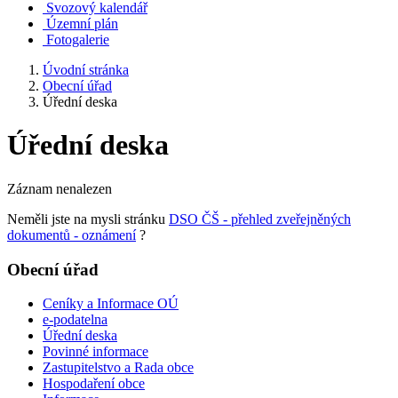
Svozový kalendář
Územní plán
Fotogalerie
Úvodní stránka
Obecní úřad
Úřední deska
Úřední deska
Záznam nenalezen
Neměli jste na mysli stránku
DSO ČŠ - přehled zveřejněných
dokumentů - oznámení
?
Obecní úřad
Ceníky a Informace OÚ
e-podatelna
Úřední deska
Povinné informace
Zastupitelstvo a Rada obce
Hospodaření obce