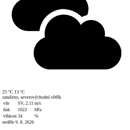
25 °C
13 °C
zataženo, severovýchodní větřík
vítr
SV, 2.11
m/s
tlak
1022
hPa
vlhkost
34
%
neděle 9. 8. 2026