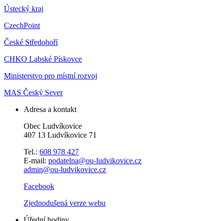
Ústecký kraj
CzechPoint
České Středohoří
CHKO Labské Pískovce
Ministerstvo pro místní rozvoj
MAS Český Sever
Adresa a kontakt
Obec Ludvíkovice
407 13 Ludvíkovice 71
Tel.:
608 978 427
E-mail:
podatelna@ou-ludvikovice.cz
admin@ou-ludvikovice.cz
Facebook
Zjednodušená verze webu
Úřední hodiny