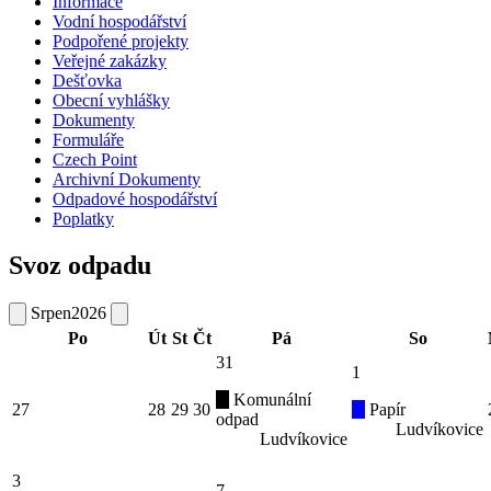
Informace
Vodní hospodářství
Podpořené projekty
Veřejné zakázky
Dešťovka
Obecní vyhlášky
Dokumenty
Formuláře
Czech Point
Archivní Dokumenty
Odpadové hospodářství
Poplatky
Svoz odpadu
Srpen
2026
Po
Út
St
Čt
Pá
So
31
1
Komunální
27
28
29
30
Papír
odpad
Ludvíkovice
Ludvíkovice
3
7