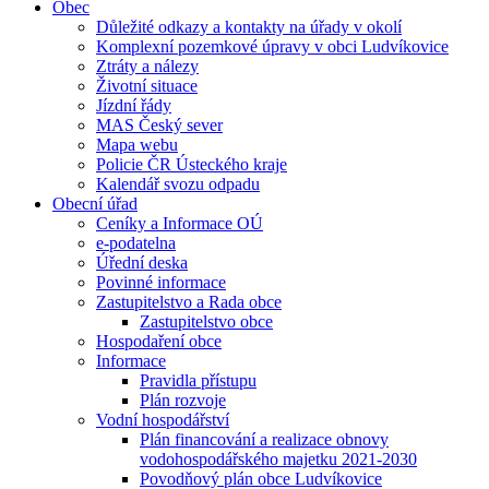
Obec
Důležité odkazy a kontakty na úřady v okolí
Komplexní pozemkové úpravy v obci Ludvíkovice
Ztráty a nálezy
Životní situace
Jízdní řády
MAS Český sever
Mapa webu
Policie ČR Ústeckého kraje
Kalendář svozu odpadu
Obecní úřad
Ceníky a Informace OÚ
e-podatelna
Úřední deska
Povinné informace
Zastupitelstvo a Rada obce
Zastupitelstvo obce
Hospodaření obce
Informace
Pravidla přístupu
Plán rozvoje
Vodní hospodářství
Plán financování a realizace obnovy
vodohospodářského majetku 2021-2030
Povodňový plán obce Ludvíkovice