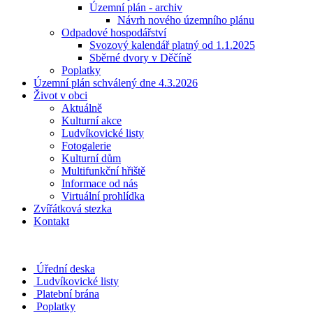
Územní plán - archiv
Návrh nového územního plánu
Odpadové hospodářství
Svozový kalendář platný od 1.1.2025
Sběrné dvory v Děčíně
Poplatky
Územní plán schválený dne 4.3.2026
Život v obci
Aktuálně
Kulturní akce
Ludvíkovické listy
Fotogalerie
Kulturní dům
Multifunkční hřiště
Informace od nás
Virtuální prohlídka
Zvířátková stezka
Kontakt
Úřední deska
Ludvíkovické listy
Platební brána
Poplatky