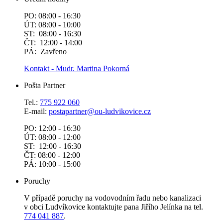
PO: 08:00 - 16:30
ÚT: 08:00 - 10:00
ST: 08:00 - 16:30
ČT: 12:00 - 14:00
PÁ: Zavřeno
Kontakt - Mudr. Martina Pokorná
Pošta Partner
Tel.:
775 922 060
E-mail:
postapartner@
ou-ludvikovice.cz
PO: 12:00 - 16:30
ÚT: 08:00 - 12:00
ST: 12:00 - 16:30
ČT: 08:00 - 12:00
PÁ: 10:00 - 15:00
Poruchy
V případě poruchy na vodovodním řadu nebo kanalizaci
v obci Ludvíkovice kontaktujte pana Jiřího Jelínka na tel.
774 041 887
.