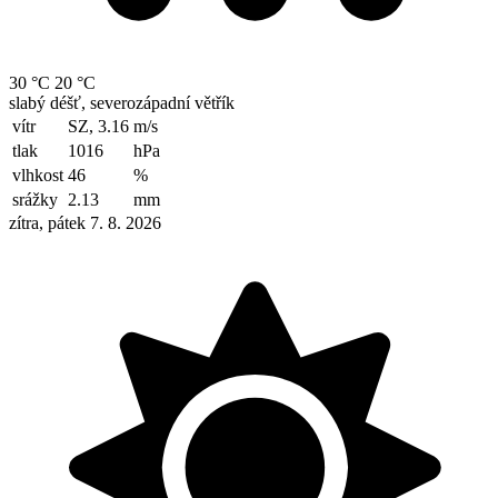
30 °C
20 °C
slabý déšť, severozápadní větřík
vítr
SZ, 3.16
m/s
tlak
1016
hPa
vlhkost
46
%
srážky
2.13
mm
zítra, pátek 7. 8. 2026