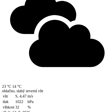
23 °C
14 °C
oblačno, slabý severní vítr
vítr
S, 4.47
m/s
tlak
1022
hPa
vlhkost
32
%