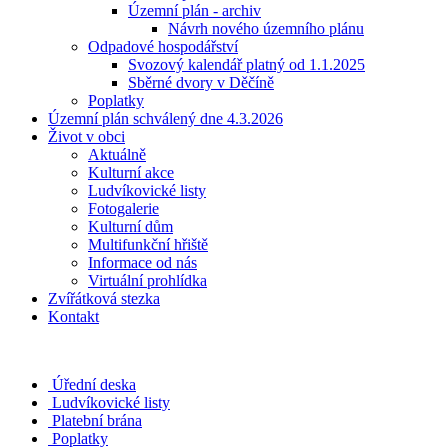
Územní plán - archiv
Návrh nového územního plánu
Odpadové hospodářství
Svozový kalendář platný od 1.1.2025
Sběrné dvory v Děčíně
Poplatky
Územní plán schválený dne 4.3.2026
Život v obci
Aktuálně
Kulturní akce
Ludvíkovické listy
Fotogalerie
Kulturní dům
Multifunkční hřiště
Informace od nás
Virtuální prohlídka
Zvířátková stezka
Kontakt
Úřední deska
Ludvíkovické listy
Platební brána
Poplatky