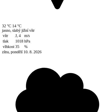
32 °C
14 °C
jasno, slabý jižní vítr
vítr
J, 4
m/s
tlak
1018
hPa
vlhkost
35
%
zítra, pondělí 10. 8. 2026