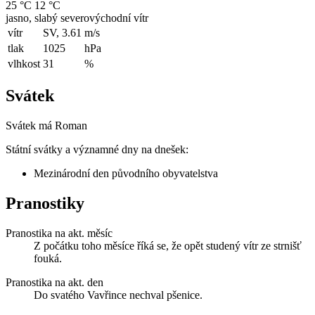
25 °C
12 °C
jasno, slabý severovýchodní vítr
vítr
SV, 3.61
m/s
tlak
1025
hPa
vlhkost
31
%
Svátek
Svátek má
Roman
Státní svátky a významné dny na dnešek:
Mezinárodní den původního obyvatelstva
Pranostiky
Pranostika na akt. měsíc
Z počátku toho měsíce říká se, že opět studený vítr ze strnišť
fouká.
Pranostika na akt. den
Do svatého Vavřince nechval pšenice.