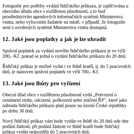
Fotografie pro potřeby vydání řidičského průkazu, je zajišťována u
obecního úřadu obce s rozšířenou působností, a to buď
prostřednictvím agendových informačních systémů Ministerstva
vnitra, nebo vyfocením žadatele na místě, v případě, že fotografie
není z uvedených systémů Ministerstva vnitra dostupná.
12. Jaké jsou poplatky a jak je lze uhradit
Správní poplatek za vydání nového řidičského průkazu je ve výši
200,- Kč, pokud se jedná o vydání řidičského průkazu do 20 dnů;
Řidičský průkaz je možné vydat i ve lhůtě kratší, tj. do 5 pracovních
dnů, je stanoven správní poplatek ve výši 700,- Kč.
13. Jaké jsou lhůty pro vyřízení
Obecní úřad obce s rozšířenou působností vydá „Potvrzení o
oznámení ztráty, odcizení, poškození nebo zničení ŘP", které jako
náhrada řidičského průkazu platí pouze na území České republiky
po dobu 30 dnů;
Nový řidičský průkaz vám bude vydán ve lhůtě do 20 dnů ode dne
podání žádosti, při podání žádosti ve lhůtě kratší bude řidičský
průkaz vydán nejpozději do 5 pracovních dnů.