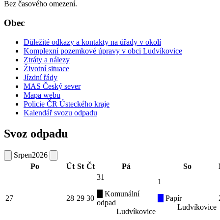
Bez časového omezení.
Obec
Důležité odkazy a kontakty na úřady v okolí
Komplexní pozemkové úpravy v obci Ludvíkovice
Ztráty a nálezy
Životní situace
Jízdní řády
MAS Český sever
Mapa webu
Policie ČR Ústeckého kraje
Kalendář svozu odpadu
Svoz odpadu
Srpen
2026
Po
Út
St
Čt
Pá
So
31
1
Komunální
27
28
29
30
Papír
odpad
Ludvíkovice
Ludvíkovice