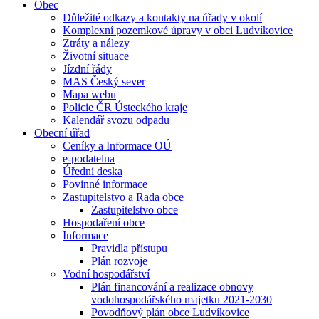
Obec
Důležité odkazy a kontakty na úřady v okolí
Komplexní pozemkové úpravy v obci Ludvíkovice
Ztráty a nálezy
Životní situace
Jízdní řády
MAS Český sever
Mapa webu
Policie ČR Ústeckého kraje
Kalendář svozu odpadu
Obecní úřad
Ceníky a Informace OÚ
e-podatelna
Úřední deska
Povinné informace
Zastupitelstvo a Rada obce
Zastupitelstvo obce
Hospodaření obce
Informace
Pravidla přístupu
Plán rozvoje
Vodní hospodářství
Plán financování a realizace obnovy
vodohospodářského majetku 2021-2030
Povodňový plán obce Ludvíkovice