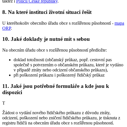
taktéž i
Policii České republiky
.
8. Na které instituci životní situaci řešit
U kteréhokoliv obecního úřadu obce s rozšířenou působností -
mapa
ORP
.
10. Jaké doklady je nutné mít s sebou
Na obecním úřadu obce s rozšířenou působností předložte:
doklad totožnosti (občanský průkaz, popř. cestovní pas
společně s potvrzením o občanském průkazu, které je vydáno
v případě ztráty nebo odcizení občanského průkazu),
při poškození průkazu i poškozený řidičský průkaz
11. Jaké jsou potřebné formuláře a kde jsou k
dispozici
T
Žádost o vydání nového řidičského průkazu z důvodu ztráty,
odcizení, poškození nebo zničení řidičského průkazu, je tisknuta z
registru řidičů na obecním úřadu obce s rozšířenou působností.