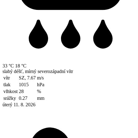
33 °C
18 °C
slabý déšť, mírný severozápadní vítr
vítr
SZ, 7.67
m/s
tlak
1015
hPa
vlhkost
28
%
srážky
0.27
mm
úterý 11. 8. 2026