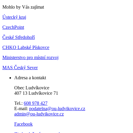
Mohlo by Vás zajímat
Ústecký kraj
CzechPoint
České Středohoří
CHKO Labské Pískovce
Ministerstvo pro místní rozvoj
MAS Český Sever
Adresa a kontakt
Obec Ludvíkovice
407 13 Ludvíkovice 71
Tel.:
608 978 427
E-mail:
podatelna@ou-ludvikovice.cz
admin@ou-ludvikovice.cz
Facebook