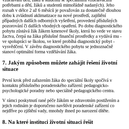
potřebami a dětí, žáků a studentů mimořádně nadaných). Jeho
rozsah v délce 2 až 6 měsíců je považován za dostatečně dlouhou
dobu k zvládnutí aklimatizace na nové prostředí, zajištění
případných dalších odborných vyšetření, provedení příslušných
pozorování či dalších vhodných opatření. Po dobu diagnostického
pobytu zůstává žák žákem kmenové školy, která ho vede ve stavu
žactva, čerpá na žáka příslušné finanční prostředky a vydává mu -
ve spolupráci se školou, ve které probíhá diagnostický pobyt -
vysvědčení. V závěru diagnostického pobytu se jednoznačně
stanoví optimální forma vzdělávání žáka.
7. Jakým způsobem můžete zahájit řešení životní
situace
První krok před zařazením žáka do speciální školy spočívá v
kontaktu příslušného poradenského zařízení: pedagogicko-
psychologické poradny nebo speciálně pedagogického centra.
V rámci poskytnutí rané péče žákům se zdravotním postižením a
jejich rodinám je doporučeno navštívit poradenské zařízení co
nejdříve po zjištění vady, mnohdy ihned po narození dítěte.
8. Na které instituci životní situaci řešit