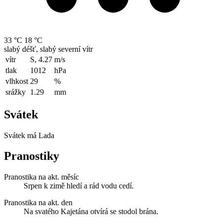
33 °C
18 °C
slabý déšť, slabý severní vítr
vítr
S, 4.27
m/s
tlak
1012
hPa
vlhkost
29
%
srážky
1.29
mm
Svátek
Svátek má
Lada
Pranostiky
Pranostika na akt. měsíc
Srpen k zimě hledí a rád vodu cedí.
Pranostika na akt. den
Na svatého Kajetána otvírá se stodol brána.