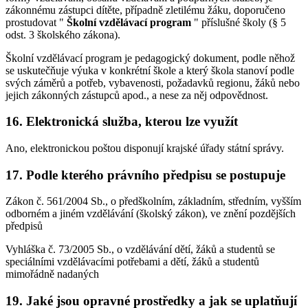
zákonnému zástupci dítěte, případně zletilému žáku, doporučeno
prostudovat "
Školní vzdělávací program
" příslušné školy (§ 5
odst. 3 školského zákona).
Školní vzdělávací program je pedagogický dokument, podle něhož
se uskutečňuje výuka v konkrétní škole a který škola stanoví podle
svých záměrů a potřeb, vybavenosti, požadavků regionu, žáků nebo
jejich zákonných zástupců apod., a nese za něj odpovědnost.
16. Elektronická služba, kterou lze využít
Ano, elektronickou poštou disponují krajské úřady státní správy.
17. Podle kterého právního předpisu se postupuje
Zákon č. 561/2004 Sb., o předškolním, základním, středním, vyšším
odborném a jiném vzdělávání (školský zákon), ve znění pozdějších
předpisů
Vyhláška č. 73/2005 Sb., o vzdělávání dětí, žáků a studentů se
speciálními vzdělávacími potřebami a dětí, žáků a studentů
mimořádně nadaných
19. Jaké jsou opravné prostředky a jak se uplatňují