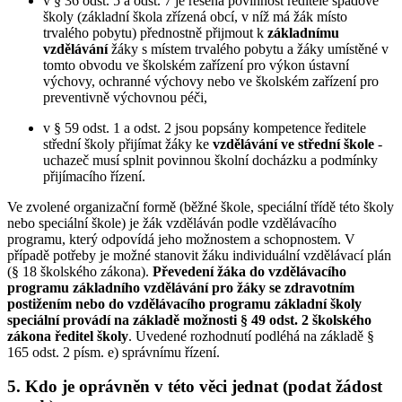
v § 36 odst. 5 a odst. 7 je řešena povinnost ředitele spádové
školy (základní škola zřízená obcí, v níž má žák místo
trvalého pobytu) přednostně přijmout k
základnímu
vzdělávání
žáky s místem trvalého pobytu a žáky umístěné v
tomto obvodu ve školském zařízení pro výkon ústavní
výchovy, ochranné výchovy nebo ve školském zařízení pro
preventivně výchovnou péči,
v § 59 odst. 1 a odst. 2 jsou popsány kompetence ředitele
střední školy přijímat žáky ke
vzdělávání ve střední škole
-
uchazeč musí splnit povinnou školní docházku a podmínky
přijímacího řízení.
Ve zvolené organizační formě (běžné škole, speciální třídě této školy
nebo speciální škole) je žák vzděláván podle vzdělávacího
programu, který odpovídá jeho možnostem a schopnostem. V
případě potřeby je možné stanovit žáku individuální vzdělávací plán
(§ 18 školského zákona).
Převedení žáka do vzdělávacího
programu základního vzdělávání pro žáky se zdravotním
postižením nebo do vzdělávacího programu základní školy
speciální provádí na základě možnosti § 49 odst. 2 školského
zákona ředitel školy
. Uvedené rozhodnutí podléhá na základě §
165 odst. 2 písm. e) správnímu řízení.
5. Kdo je oprávněn v této věci jednat (podat žádost