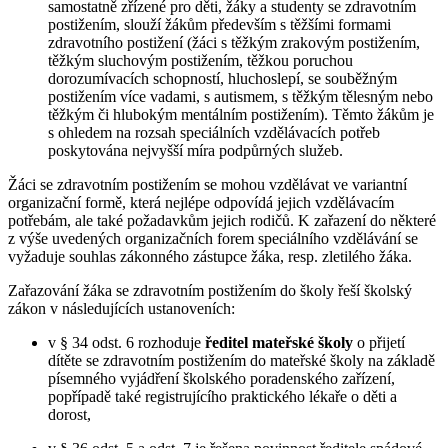
samostatně zřízené pro děti, žáky a studenty se zdravotním
postižením, slouží žákům především s těžšími formami
zdravotního postižení (žáci s těžkým zrakovým postižením,
těžkým sluchovým postižením, těžkou poruchou
dorozumívacích schopností, hluchoslepí, se souběžným
postižením více vadami, s autismem, s těžkým tělesným nebo
těžkým či hlubokým mentálním postižením). Těmto žákům je
s ohledem na rozsah speciálních vzdělávacích potřeb
poskytována nejvyšší míra podpůrných služeb.
Žáci se zdravotním postižením se mohou vzdělávat ve variantní
organizační formě, která nejlépe odpovídá jejich vzdělávacím
potřebám, ale také požadavkům jejich rodičů. K zařazení do některé
z výše uvedených organizačních forem speciálního vzdělávání se
vyžaduje souhlas zákonného zástupce žáka, resp. zletilého žáka.
Zařazování žáka se zdravotním postižením do školy řeší školský
zákon v následujících ustanoveních:
v § 34 odst. 6 rozhoduje
ředitel mateřské školy
o přijetí
dítěte se zdravotním postižením do mateřské školy na základě
písemného vyjádření školského poradenského zařízení,
popřípadě také registrujícího praktického lékaře o děti a
dorost,