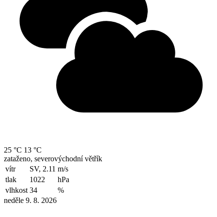
25 °C
13 °C
zataženo, severovýchodní větřík
vítr
SV, 2.11
m/s
tlak
1022
hPa
vlhkost
34
%
neděle 9. 8. 2026