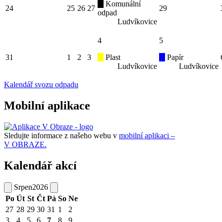
Komunální
24
25
26
27
29
odpad
Ludvíkovice
4
5
31
1
2
3
Plast
Papír
Ludvíkovice
Ludvíkovice
Kalendář svozu odpadu
Mobilní aplikace
Sledujte informace z našeho webu v
mobilní aplikaci –
V OBRAZE.
Kalendář akcí
Srpen
2026
Po
Út
St
Čt
Pá
So
Ne
27
28
29
30
31
1
2
3
4
5
6
7
8
9