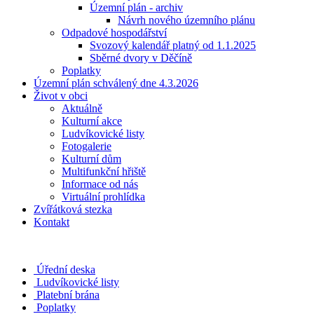
Územní plán - archiv
Návrh nového územního plánu
Odpadové hospodářství
Svozový kalendář platný od 1.1.2025
Sběrné dvory v Děčíně
Poplatky
Územní plán schválený dne 4.3.2026
Život v obci
Aktuálně
Kulturní akce
Ludvíkovické listy
Fotogalerie
Kulturní dům
Multifunkční hřiště
Informace od nás
Virtuální prohlídka
Zvířátková stezka
Kontakt
Úřední deska
Ludvíkovické listy
Platební brána
Poplatky