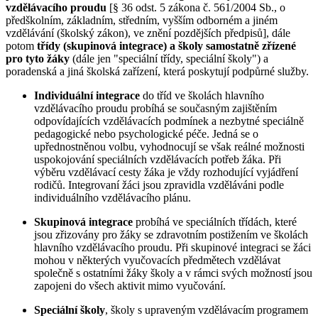
vzdělávacího proudu
[§ 36 odst. 5 zákona č. 561/2004 Sb., o
předškolním, základním, středním, vyšším odborném a jiném
vzdělávání (školský zákon), ve znění pozdějších předpisů], dále
potom
třídy (skupinová integrace)
a školy samostatně zřízené
pro tyto žáky
(dále jen "speciální třídy, speciální školy") a
poradenská a jiná školská zařízení, která poskytují podpůrné služby.
Individuální integrace
do tříd ve školách hlavního
vzdělávacího proudu probíhá se současným zajištěním
odpovídajících vzdělávacích podmínek a nezbytné speciálně
pedagogické nebo psychologické péče. Jedná se o
upřednostněnou volbu, vyhodnocují se však reálné možnosti
uspokojování speciálních vzdělávacích potřeb žáka. Při
výběru vzdělávací cesty žáka je vždy rozhodující vyjádření
rodičů. Integrovaní žáci jsou zpravidla vzděláváni podle
individuálního vzdělávacího plánu.
Skupinová integrace
probíhá ve speciálních třídách, které
jsou zřizovány pro žáky se zdravotním postižením ve školách
hlavního vzdělávacího proudu. Při skupinové integraci se žáci
mohou v některých vyučovacích předmětech vzdělávat
společně s ostatními žáky školy a v rámci svých možností jsou
zapojeni do všech aktivit mimo vyučování.
Speciální školy
, školy s upraveným vzdělávacím programem