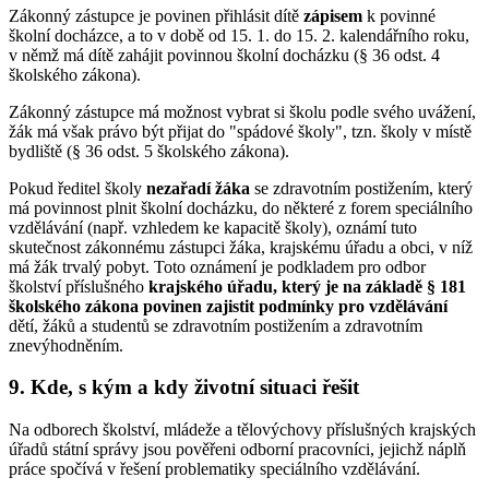
Zákonný zástupce je povinen přihlásit dítě
zápisem
k povinné
školní docházce, a to v době od 15. 1. do 15. 2. kalendářního roku,
v němž má dítě zahájit povinnou školní docházku (§ 36 odst. 4
školského zákona).
Zákonný zástupce má možnost vybrat si školu podle svého uvážení,
žák má však právo být přijat do "spádové školy", tzn. školy v místě
bydliště (§ 36 odst. 5 školského zákona).
Pokud ředitel školy
nezařadí žáka
se zdravotním postižením, který
má povinnost plnit školní docházku, do některé z forem speciálního
vzdělávání (např. vzhledem ke kapacitě školy), oznámí tuto
skutečnost zákonnému zástupci žáka, krajskému úřadu a obci, v níž
má žák trvalý pobyt. Toto oznámení je podkladem pro odbor
školství příslušného
krajského úřadu, který je na základě § 181
školského zákona povinen zajistit podmínky pro vzdělávání
dětí, žáků a studentů se zdravotním postižením a zdravotním
znevýhodněním.
9. Kde, s kým a kdy životní situaci řešit
Na odborech školství, mládeže a tělovýchovy příslušných krajských
úřadů státní správy jsou pověřeni odborní pracovníci, jejichž náplň
práce spočívá v řešení problematiky speciálního vzdělávání.