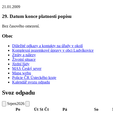
21.01.2009
29. Datum konce platnosti popisu
Bez časového omezení.
Obec
Důležité odkazy a kontakty na úřady v okolí
Komplexní pozemkové úpravy v obci Ludvíkovice
Ztráty a nálezy
Životní situace
Jízdní řády
MAS Český sever
Mapa webu
Policie ČR Ústeckého kraje
Kalendář svozu odpadu
Svoz odpadu
Srpen
2026
Po
Út
St
Čt
Pá
So