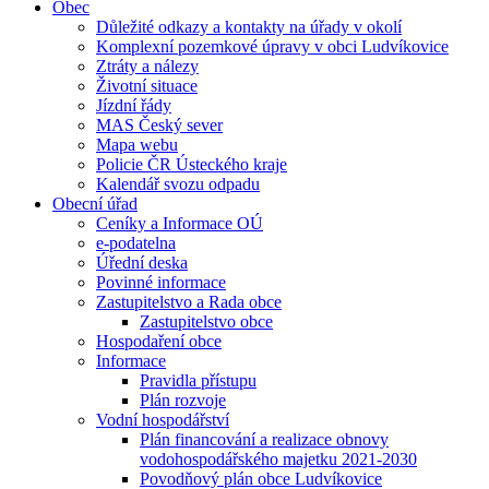
Obec
Důležité odkazy a kontakty na úřady v okolí
Komplexní pozemkové úpravy v obci Ludvíkovice
Ztráty a nálezy
Životní situace
Jízdní řády
MAS Český sever
Mapa webu
Policie ČR Ústeckého kraje
Kalendář svozu odpadu
Obecní úřad
Ceníky a Informace OÚ
e-podatelna
Úřední deska
Povinné informace
Zastupitelstvo a Rada obce
Zastupitelstvo obce
Hospodaření obce
Informace
Pravidla přístupu
Plán rozvoje
Vodní hospodářství
Plán financování a realizace obnovy
vodohospodářského majetku 2021-2030
Povodňový plán obce Ludvíkovice