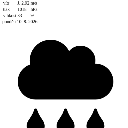
vítr
J, 2.92
m/s
tlak
1018
hPa
vlhkost
33
%
pondělí 10. 8. 2026