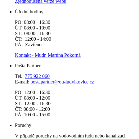
Zjednodušená verze webu
Úřední hodiny
PO: 08:00 - 16:30
ÚT: 08:00 - 10:00
ST: 08:00 - 16:30
ČT: 12:00 - 14:00
PÁ: Zavřeno
Kontakt - Mudr. Martina Pokorná
Pošta Partner
Tel.:
775 922 060
E-mail:
postapartner@
ou-ludvikovice.cz
PO: 12:00 - 16:30
ÚT: 08:00 - 12:00
ST: 12:00 - 16:30
ČT: 08:00 - 12:00
PÁ: 10:00 - 15:00
Poruchy
V případě poruchy na vodovodním řadu nebo kanalizaci