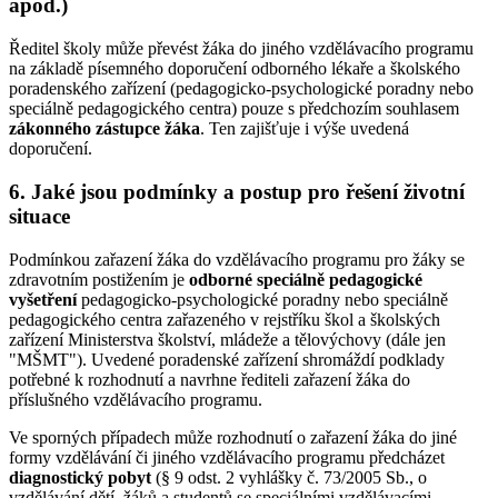
apod.)
Ředitel školy může převést žáka do jiného vzdělávacího programu
na základě písemného doporučení odborného lékaře a školského
poradenského zařízení (pedagogicko-psychologické poradny nebo
speciálně pedagogického centra) pouze s předchozím souhlasem
zákonného zástupce žáka
. Ten zajišťuje i výše uvedená
doporučení.
6. Jaké jsou podmínky a postup pro řešení životní
situace
Podmínkou zařazení žáka do vzdělávacího programu pro žáky se
zdravotním postižením je
odborné speciálně pedagogické
vyšetření
pedagogicko-psychologické poradny nebo speciálně
pedagogického centra zařazeného v rejstříku škol a školských
zařízení Ministerstva školství, mládeže a tělovýchovy (dále jen
"MŠMT"). Uvedené poradenské zařízení shromáždí podklady
potřebné k rozhodnutí a navrhne řediteli zařazení žáka do
příslušného vzdělávacího programu.
Ve sporných případech může rozhodnutí o zařazení žáka do jiné
formy vzdělávání či jiného vzdělávacího programu předcházet
diagnostický pobyt
(§ 9 odst. 2 vyhlášky č. 73/2005 Sb., o
vzdělávání dětí, žáků a studentů se speciálními vzdělávacími