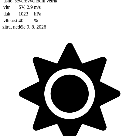
jasno, severovýchodní větřík
vítr
SV, 2.9
m/s
tlak
1023
hPa
vlhkost
40
%
zítra, neděle 9. 8. 2026