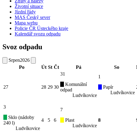
Ztráty a nálezy
Životní situace
Jízdní řády
MAS Český sever
Mapa webu
Policie ČR Ústeckého kraje
Kalendář svozu odpadu
Svoz odpadu
Srpen
2026
Po
Út
St
Čt
Pá
So
31
1
Komunální
27
28
29
30
Papír
odpad
Ludvíkovice
Ludvíkovice
3
7
Sklo (nádoby
4
5
6
Plast
8
240 l)
Ludvíkovice
Ludvíkovice