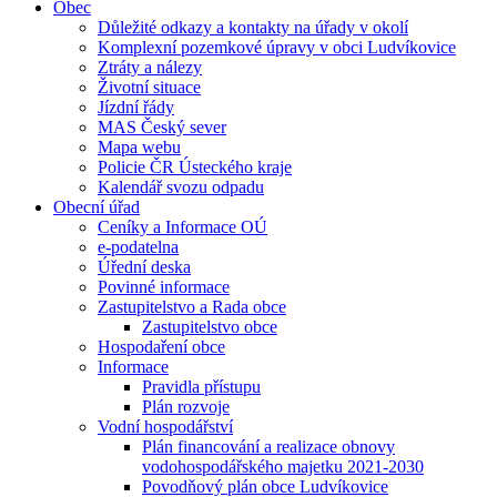
Obec
Důležité odkazy a kontakty na úřady v okolí
Komplexní pozemkové úpravy v obci Ludvíkovice
Ztráty a nálezy
Životní situace
Jízdní řády
MAS Český sever
Mapa webu
Policie ČR Ústeckého kraje
Kalendář svozu odpadu
Obecní úřad
Ceníky a Informace OÚ
e-podatelna
Úřední deska
Povinné informace
Zastupitelstvo a Rada obce
Zastupitelstvo obce
Hospodaření obce
Informace
Pravidla přístupu
Plán rozvoje
Vodní hospodářství
Plán financování a realizace obnovy
vodohospodářského majetku 2021-2030
Povodňový plán obce Ludvíkovice