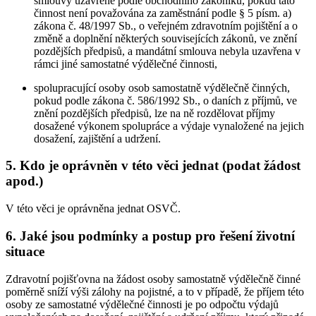
smlouvy uzavřené podle obchodního zákoníku, pokud tato
činnost není považována za zaměstnání podle § 5 písm. a)
zákona č. 48/1997 Sb., o veřejném zdravotním pojištění a o
změně a doplnění některých souvisejících zákonů, ve znění
pozdějších předpisů, a mandátní smlouva nebyla uzavřena v
rámci jiné samostatné výdělečné činnosti,
spolupracující osoby osob samostatně výdělečně činných,
pokud podle zákona č. 586/1992 Sb., o daních z příjmů, ve
znění pozdějších předpisů, lze na ně rozdělovat příjmy
dosažené výkonem spolupráce a výdaje vynaložené na jejich
dosažení, zajištění a udržení.
5. Kdo je oprávněn v této věci jednat (podat žádost
apod.)
V této věci je oprávněna jednat OSVČ.
6. Jaké jsou podmínky a postup pro řešení životní
situace
Zdravotní pojišťovna na žádost osoby samostatně výdělečně činné
poměrně sníží výši zálohy na pojistné, a to v případě, že příjem této
osoby ze samostatné výdělečné činnosti je po odpočtu výdajů