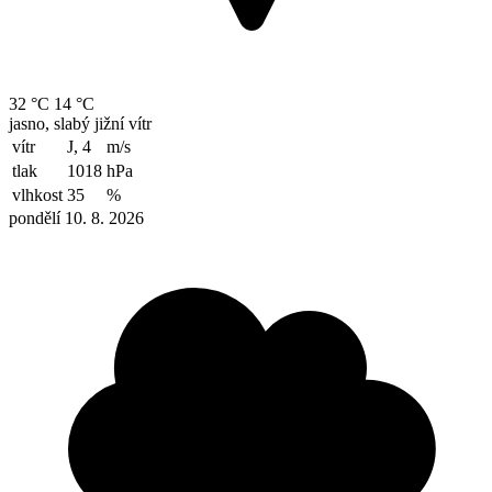
32 °C
14 °C
jasno, slabý jižní vítr
vítr
J, 4
m/s
tlak
1018
hPa
vlhkost
35
%
pondělí 10. 8. 2026