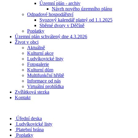
Územní plán - archiv
Návrh nového územního plánu
Odpadové hospodářství
Svozový kalendář platný od 1.1.2025
Sběrné dvory v Děčíně
Poplatky
Územní plán schválený dne 4.3.2026
Život v obci
Aktuálně
Kulturní akce
Ludvíkovické listy
Fotogalerie
Kulturní dům
Multifunkční hřiště
Informace od nás
Virtuální prohlídka
Zvířátková stezka
Kontakt
Úřední deska
Ludvíkovické listy
Platební brána
Poplatky