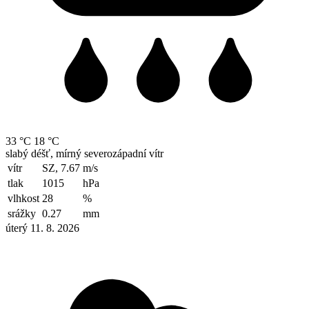
33 °C
18 °C
slabý déšť, mírný severozápadní vítr
vítr
SZ, 7.67
m/s
tlak
1015
hPa
vlhkost
28
%
srážky
0.27
mm
úterý 11. 8. 2026