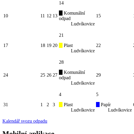
14
Komunální
10
11
12
13
15
odpad
Ludvíkovice
21
17
18
19
20
Plast
22
Ludvíkovice
28
Komunální
24
25
26
27
29
odpad
Ludvíkovice
4
5
31
1
2
3
Plast
Papír
Ludvíkovice
Ludvíkovice
Kalendář svozu odpadu
Mobilní aplikace