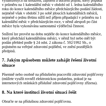
vynaložených na dosažení, zajištění a udržení příjmu, který připadá
v průměru na 1 kalendářní měsíc v období od 1. ledna kalendářního
roku do konce kalendářního měsíce předcházejícího podání žádosti,
nejméně však v období 3 po sobě jdoucích kalendářních měsíců,
nejméně o jednu třetinu nižší než příjem připadající v průměru na 1
kalendářní měsíc v předcházejícím roce, v němž alespoň po část
měsíce byla vykonávána samostatná výdělečná činnost.
Snížení lze provést na dobu nejdéle do konce kalendářního měsíce,
který předchází kalendářnímu měsíci, v němž byl nebo měl být
podán přehled podle § 24 odst. 2 zákona č. 592/1992 Sb., o
pojistném na veřejné zdravotní pojištění, ve znění pozdějších
předpisů.
7. Jakým způsobem můžete zahájit řešení životní
situace
Písemně nebo osobně na příslušném pracovišti zdravotní pojišťovny
(můžete využít rovněž elektronickou podatelnu, pokud je na
internetových stránkách příslušné zdravotní pojišťovny zřízena).
8. Na které instituci životní situaci řešit
Obraťte se na příslušnou zdravotní pojišťovnu.