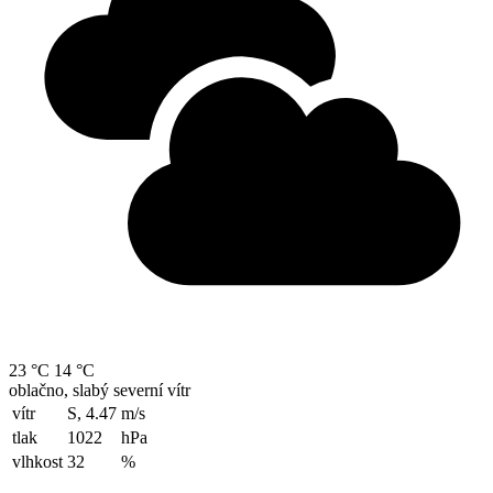
23 °C
14 °C
oblačno, slabý severní vítr
vítr
S, 4.47
m/s
tlak
1022
hPa
vlhkost
32
%