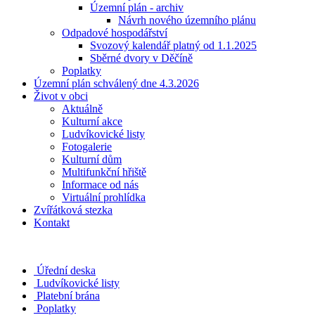
Územní plán - archiv
Návrh nového územního plánu
Odpadové hospodářství
Svozový kalendář platný od 1.1.2025
Sběrné dvory v Děčíně
Poplatky
Územní plán schválený dne 4.3.2026
Život v obci
Aktuálně
Kulturní akce
Ludvíkovické listy
Fotogalerie
Kulturní dům
Multifunkční hřiště
Informace od nás
Virtuální prohlídka
Zvířátková stezka
Kontakt
Úřední deska
Ludvíkovické listy
Platební brána
Poplatky