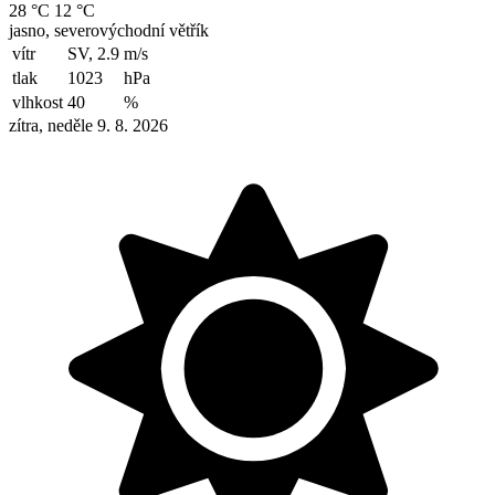
28 °C
12 °C
jasno, severovýchodní větřík
vítr
SV, 2.9
m/s
tlak
1023
hPa
vlhkost
40
%
zítra, neděle 9. 8. 2026