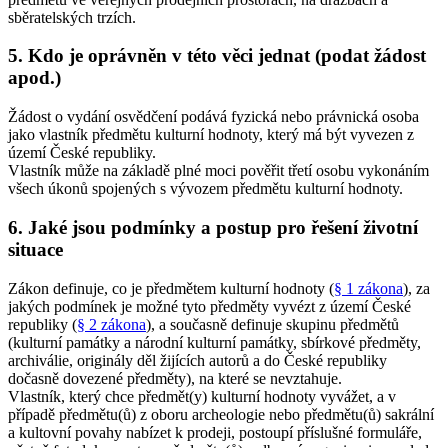
sběratelských trzích.
5. Kdo je oprávněn v této věci jednat (podat žádost
apod.)
Žádost o vydání osvědčení podává fyzická nebo právnická osoba
jako vlastník předmětu kulturní hodnoty, který má být vyvezen z
území České republiky.
Vlastník může na základě plné moci pověřit třetí osobu vykonáním
všech úkonů spojených s vývozem předmětu kulturní hodnoty.
6. Jaké jsou podmínky a postup pro řešení životní
situace
Zákon definuje, co je předmětem kulturní hodnoty (
§ 1 zákona
), za
jakých podmínek je možné tyto předměty vyvézt z území České
republiky (
§ 2 zákona
), a současně definuje skupinu předmětů
(kulturní památky a národní kulturní památky, sbírkové předměty,
archiválie, originály děl žijících autorů a do České republiky
dočasně dovezené předměty), na které se nevztahuje.
Vlastník, který chce předmět(y) kulturní hodnoty vyvážet, a v
případě předmětu(ů) z oboru archeologie nebo předmětu(ů) sakrální
a kultovní povahy nabízet k prodeji, postoupí příslušné formuláře,