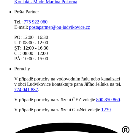
Kontakt - Mudr. Martina Pokorná
Pošta Partner
Tel.:
775 922 060
E-mail:
postapartner@
ou-ludvikovice.cz
PO: 12:00 - 16:30
ÚT: 08:00 - 12:00
ST: 12:00 - 16:30
ČT: 08:00 - 12:00
PÁ: 10:00 - 15:00
Poruchy
V případě poruchy na vodovodním řadu nebo kanalizaci
v obci Ludvíkovice kontaktujte pana Jiřího Jelínka na tel.
774 041 887
.
V případě poruchy na zařízení ČEZ volejte
800 850 860
.
V případě poruchy na zařízení GasNet volejte
1239
.