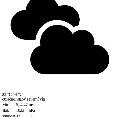
23 °C
14 °C
oblačno, slabý severní vítr
vítr
S, 4.47
m/s
tlak
1022
hPa
vlhkost
32
%