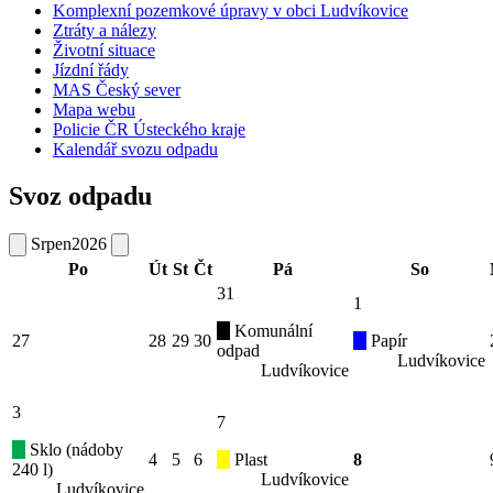
Komplexní pozemkové úpravy v obci Ludvíkovice
Ztráty a nálezy
Životní situace
Jízdní řády
MAS Český sever
Mapa webu
Policie ČR Ústeckého kraje
Kalendář svozu odpadu
Svoz odpadu
Srpen
2026
Po
Út
St
Čt
Pá
So
31
1
Komunální
27
28
29
30
Papír
odpad
Ludvíkovice
Ludvíkovice
3
7
Sklo (nádoby
4
5
6
Plast
8
240 l)
Ludvíkovice
Ludvíkovice