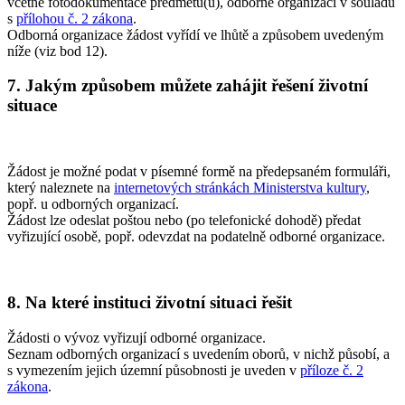
včetně fotodokumentace předmětu(ů), odborné organizaci v souladu
s
přílohou č. 2 zákona
.
Odborná organizace žádost vyřídí ve lhůtě a způsobem uvedeným
níže (viz bod 12).
7. Jakým způsobem můžete zahájit řešení životní
situace
Žádost je možné podat v písemné formě na předepsaném formuláři,
který naleznete na
internetových stránkách Ministerstva kultury
,
popř. u odborných organizací.
Žádost lze odeslat poštou nebo (po telefonické dohodě) předat
vyřizující osobě, popř. odevzdat na podatelně odborné organizace.
8. Na které instituci životní situaci řešit
Žádosti o vývoz vyřizují odborné organizace.
Seznam odborných organizací s uvedením oborů, v nichž působí, a
s vymezením jejich územní působnosti je uveden v
příloze č. 2
zákona
.