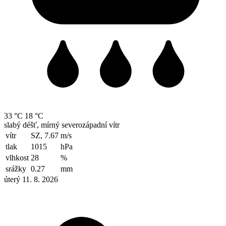
33 °C
18 °C
slabý déšť, mírný severozápadní vítr
vítr
SZ, 7.67
m/s
tlak
1015
hPa
vlhkost
28
%
srážky
0.27
mm
úterý 11. 8. 2026