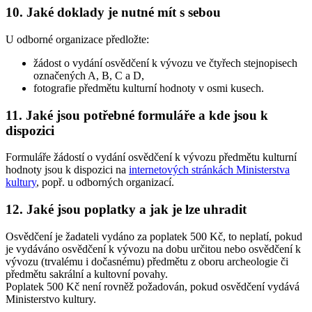
10. Jaké doklady je nutné mít s sebou
U odborné organizace předložte:
žádost o vydání osvědčení k vývozu ve čtyřech stejnopisech
označených A, B, C a D,
fotografie předmětu kulturní hodnoty v osmi kusech.
11. Jaké jsou potřebné formuláře a kde jsou k
dispozici
Formuláře žádostí o vydání osvědčení k vývozu předmětu kulturní
hodnoty jsou k dispozici na
internetových stránkách Ministerstva
kultury
, popř. u odborných organizací.
12. Jaké jsou poplatky a jak je lze uhradit
Osvědčení je žadateli vydáno za poplatek 500 Kč, to neplatí, pokud
je vydáváno osvědčení k vývozu na dobu určitou nebo osvědčení k
vývozu (trvalému i dočasnému) předmětu z oboru archeologie či
předmětu sakrální a kultovní povahy.
Poplatek 500 Kč není rovněž požadován, pokud osvědčení vydává
Ministerstvo kultury.