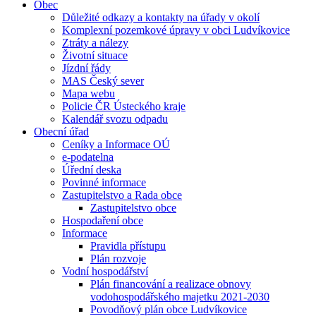
Obec
Důležité odkazy a kontakty na úřady v okolí
Komplexní pozemkové úpravy v obci Ludvíkovice
Ztráty a nálezy
Životní situace
Jízdní řády
MAS Český sever
Mapa webu
Policie ČR Ústeckého kraje
Kalendář svozu odpadu
Obecní úřad
Ceníky a Informace OÚ
e-podatelna
Úřední deska
Povinné informace
Zastupitelstvo a Rada obce
Zastupitelstvo obce
Hospodaření obce
Informace
Pravidla přístupu
Plán rozvoje
Vodní hospodářství
Plán financování a realizace obnovy
vodohospodářského majetku 2021-2030
Povodňový plán obce Ludvíkovice