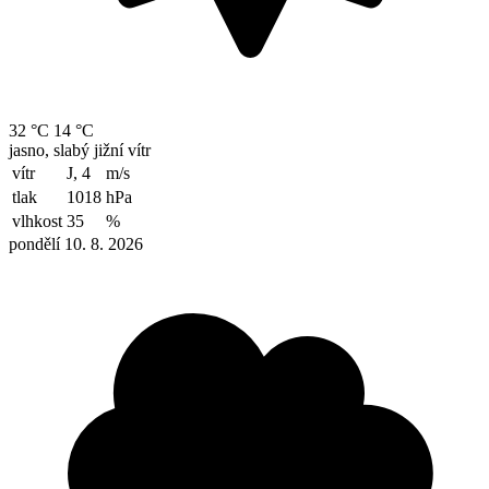
32 °C
14 °C
jasno, slabý jižní vítr
vítr
J, 4
m/s
tlak
1018
hPa
vlhkost
35
%
pondělí 10. 8. 2026