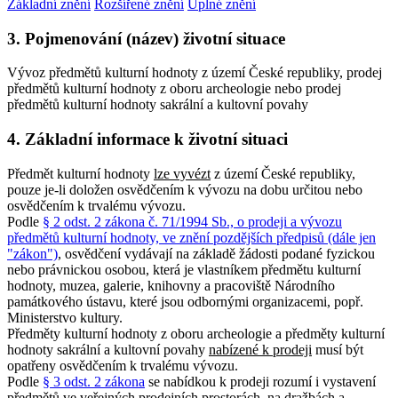
Základní znění
Rozšířené znění
Úplné znění
3. Pojmenování (název) životní situace
Vývoz předmětů kulturní hodnoty z území České republiky, prodej
předmětů kulturní hodnoty z oboru archeologie nebo prodej
předmětů kulturní hodnoty sakrální a kultovní povahy
4. Základní informace k životní situaci
Předmět kulturní hodnoty
lze vyvézt
z území České republiky,
pouze je-li doložen osvědčením k vývozu na dobu určitou nebo
osvědčením k trvalému vývozu.
Podle
§ 2 odst. 2 zákona č. 71/1994 Sb., o prodeji a vývozu
předmětů kulturní hodnoty, ve znění pozdějších předpisů (dále jen
"zákon")
, osvědčení vydávají na základě žádosti podané fyzickou
nebo právnickou osobou, která je vlastníkem předmětu kulturní
hodnoty, muzea, galerie, knihovny a pracoviště Národního
památkového ústavu, které jsou odbornými organizacemi, popř.
Ministerstvo kultury.
Předměty kulturní hodnoty z oboru archeologie a předměty kulturní
hodnoty sakrální a kultovní povahy
nabízené k prodeji
musí být
opatřeny osvědčením k trvalému vývozu.
Podle
§ 3 odst. 2 zákona
se nabídkou k prodeji rozumí i vystavení
předmětů ve veřejných prodejních prostorách, na dražbách a