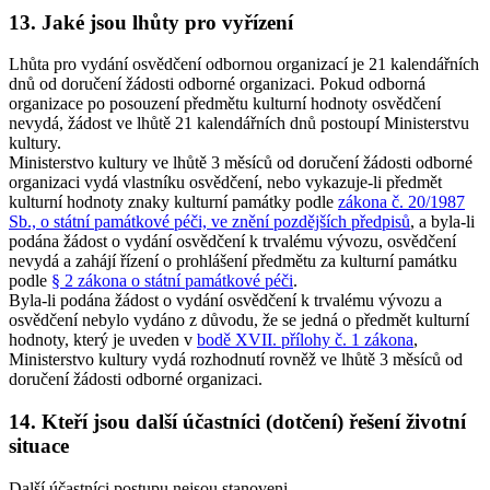
13. Jaké jsou lhůty pro vyřízení
Lhůta pro vydání osvědčení odbornou organizací je 21 kalendářních
dnů od doručení žádosti odborné organizaci. Pokud odborná
organizace po posouzení předmětu kulturní hodnoty osvědčení
nevydá, žádost ve lhůtě 21 kalendářních dnů postoupí Ministerstvu
kultury.
Ministerstvo kultury ve lhůtě 3 měsíců od doručení žádosti odborné
organizaci vydá vlastníku osvědčení, nebo vykazuje-li předmět
kulturní hodnoty znaky kulturní památky podle
zákona č. 20/1987
Sb., o státní památkové péči, ve znění pozdějších předpisů
, a byla-li
podána žádost o vydání osvědčení k trvalému vývozu, osvědčení
nevydá a zahájí řízení o prohlášení předmětu za kulturní památku
podle
§ 2 zákona o státní památkové péči
.
Byla-li podána žádost o vydání osvědčení k trvalému vývozu a
osvědčení nebylo vydáno z důvodu, že se jedná o předmět kulturní
hodnoty, který je uveden v
bodě XVII. přílohy č. 1 zákona
,
Ministerstvo kultury vydá rozhodnutí rovněž ve lhůtě 3 měsíců od
doručení žádosti odborné organizaci.
14. Kteří jsou další účastníci (dotčení) řešení životní
situace
Další účastníci postupu nejsou stanoveni.