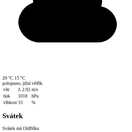
29 °C
15 °C
polojasno, jižní větřík
vítr
J, 2.92
m/s
tlak
1018
hPa
vlhkost
33
%
Svátek
Svátek má
Oldřiška