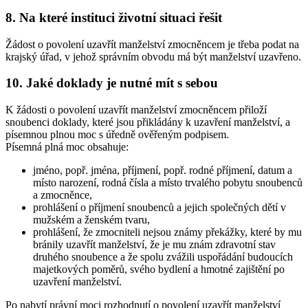
8. Na které instituci životní situaci řešit
Žádost o povolení uzavřít manželství zmocněncem je třeba podat na
krajský úřad, v jehož správním obvodu má být manželství uzavřeno.
10. Jaké doklady je nutné mít s sebou
K žádosti o povolení uzavřít manželství zmocněncem přiloží
snoubenci doklady, které jsou přikládány k uzavření manželství, a
písemnou plnou moc s úředně ověřeným podpisem.
Písemná plná moc obsahuje:
jméno, popř. jména, příjmení, popř. rodné příjmení, datum a
místo narození, rodná čísla a místo trvalého pobytu snoubenců
a zmocněnce,
prohlášení o příjmení snoubenců a jejich společných dětí v
mužském a ženském tvaru,
prohlášení, že zmocniteli nejsou známy překážky, které by mu
bránily uzavřít manželství, že je mu znám zdravotní stav
druhého snoubence a že spolu zvážili uspořádání budoucích
majetkových poměrů, svého bydlení a hmotné zajištění po
uzavření manželství.
Po nabytí právní moci rozhodnutí o povolení uzavřít manželství