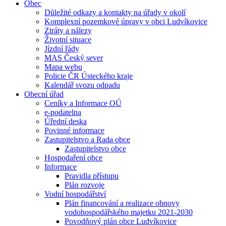
Obec
Důležité odkazy a kontakty na úřady v okolí
Komplexní pozemkové úpravy v obci Ludvíkovice
Ztráty a nálezy
Životní situace
Jízdní řády
MAS Český sever
Mapa webu
Policie ČR Ústeckého kraje
Kalendář svozu odpadu
Obecní úřad
Ceníky a Informace OÚ
e-podatelna
Úřední deska
Povinné informace
Zastupitelstvo a Rada obce
Zastupitelstvo obce
Hospodaření obce
Informace
Pravidla přístupu
Plán rozvoje
Vodní hospodářství
Plán financování a realizace obnovy
vodohospodářského majetku 2021-2030
Povodňový plán obce Ludvíkovice