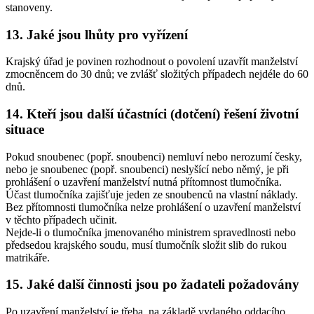
stanoveny.
13. Jaké jsou lhůty pro vyřízení
Krajský úřad je povinen rozhodnout o povolení uzavřít manželství
zmocněncem do 30 dnů; ve zvlášť složitých případech nejdéle do 60
dnů.
14. Kteří jsou další účastníci (dotčení) řešení životní
situace
Pokud snoubenec (popř. snoubenci) nemluví nebo nerozumí česky,
nebo je snoubenec (popř. snoubenci) neslyšící nebo němý, je při
prohlášení o uzavření manželství nutná přítomnost tlumočníka.
Účast tlumočníka zajišťuje jeden ze snoubenců na vlastní náklady.
Bez přítomnosti tlumočníka nelze prohlášení o uzavření manželství
v těchto případech učinit.
Nejde-li o tlumočníka jmenovaného ministrem spravedlnosti nebo
předsedou krajského soudu, musí tlumočník složit slib do rukou
matrikáře.
15. Jaké další činnosti jsou po žadateli požadovány
Po uzavření manželství je třeba, na základě vydaného oddacího