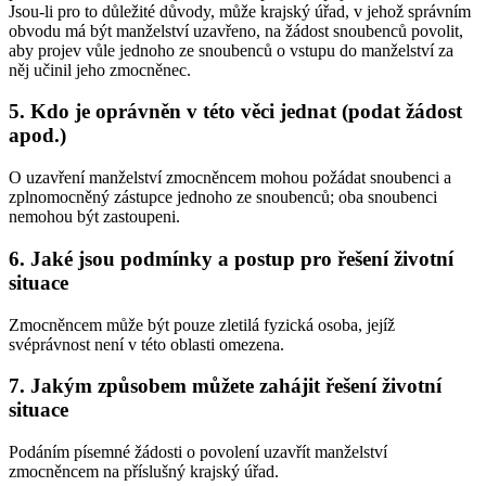
Jsou-li pro to důležité důvody, může krajský úřad, v jehož správním
obvodu má být manželství uzavřeno, na žádost snoubenců povolit,
aby projev vůle jednoho ze snoubenců o vstupu do manželství za
něj učinil jeho zmocněnec.
5. Kdo je oprávněn v této věci jednat (podat žádost
apod.)
O uzavření manželství zmocněncem mohou požádat snoubenci a
zplnomocněný zástupce jednoho ze snoubenců; oba snoubenci
nemohou být zastoupeni.
6. Jaké jsou podmínky a postup pro řešení životní
situace
Zmocněncem může být pouze zletilá fyzická osoba, jejíž
svéprávnost není v této oblasti omezena.
7. Jakým způsobem můžete zahájit řešení životní
situace
Podáním písemné žádosti o povolení uzavřít manželství
zmocněncem na příslušný krajský úřad.