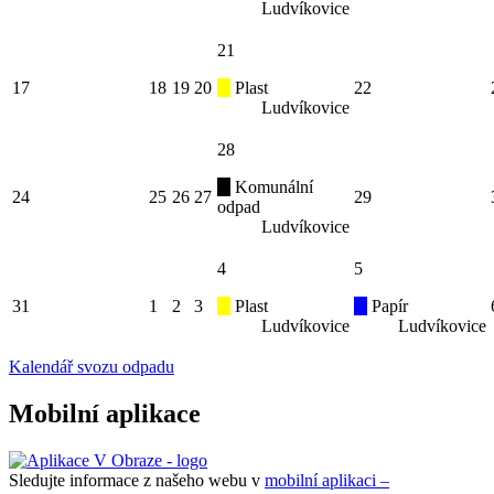
Ludvíkovice
21
17
18
19
20
Plast
22
Ludvíkovice
28
Komunální
24
25
26
27
29
odpad
Ludvíkovice
4
5
31
1
2
3
Plast
Papír
Ludvíkovice
Ludvíkovice
Kalendář svozu odpadu
Mobilní aplikace
Sledujte informace z našeho webu v
mobilní aplikaci –