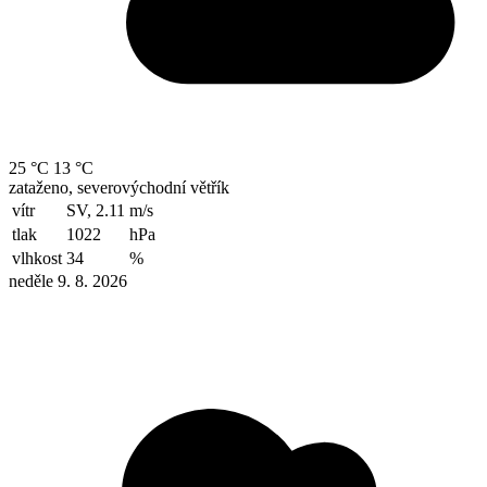
25 °C
13 °C
zataženo, severovýchodní větřík
vítr
SV, 2.11
m/s
tlak
1022
hPa
vlhkost
34
%
neděle 9. 8. 2026