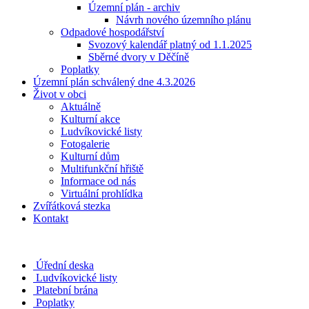
Územní plán - archiv
Návrh nového územního plánu
Odpadové hospodářství
Svozový kalendář platný od 1.1.2025
Sběrné dvory v Děčíně
Poplatky
Územní plán schválený dne 4.3.2026
Život v obci
Aktuálně
Kulturní akce
Ludvíkovické listy
Fotogalerie
Kulturní dům
Multifunkční hřiště
Informace od nás
Virtuální prohlídka
Zvířátková stezka
Kontakt
Úřední deska
Ludvíkovické listy
Platební brána
Poplatky