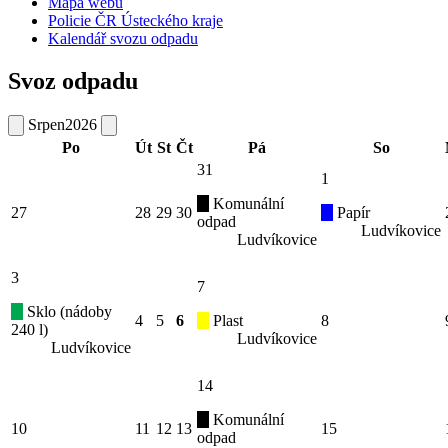
Mapa webu
Policie ČR Ústeckého kraje
Kalendář svozu odpadu
Svoz odpadu
Srpen
2026
Po
Út
St
Čt
Pá
So
31
1
Komunální
27
28
29
30
Papír
odpad
Ludvíkovice
Ludvíkovice
3
7
Sklo (nádoby
4
5
6
Plast
8
240 l)
Ludvíkovice
Ludvíkovice
14
Komunální
10
11
12
13
15
odpad