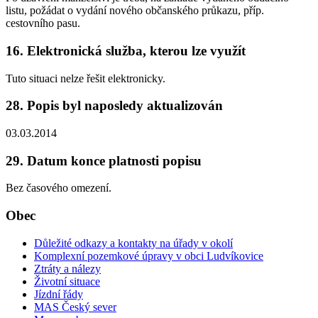
listu, požádat o vydání nového občanského průkazu, příp.
cestovního pasu.
16. Elektronická služba, kterou lze využít
Tuto situaci nelze řešit elektronicky.
28. Popis byl naposledy aktualizován
03.03.2014
29. Datum konce platnosti popisu
Bez časového omezení.
Obec
Důležité odkazy a kontakty na úřady v okolí
Komplexní pozemkové úpravy v obci Ludvíkovice
Ztráty a nálezy
Životní situace
Jízdní řády
MAS Český sever