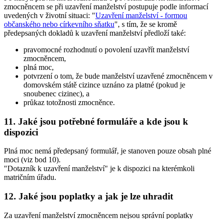
zmocněncem se při uzavření manželství postupuje podle informací
uvedených v životní situaci: "
Uzavření manželství - formou
občanského nebo církevního sňatku
", s tím, že se kromě
předepsaných dokladů k uzavření manželství předloží také:
pravomocné rozhodnutí o povolení uzavřít manželství
zmocněncem,
plná moc,
potvrzení o tom, že bude manželství uzavřené zmocněncem v
domovském státě cizince uznáno za platné (pokud je
snoubenec cizinec), a
průkaz totožnosti zmocněnce.
11. Jaké jsou potřebné formuláře a kde jsou k
dispozici
Plná moc nemá předepsaný formulář, je stanoven pouze obsah plné
moci (viz bod 10).
"Dotazník k uzavření manželství" je k dispozici na kterémkoli
matričním úřadu.
12. Jaké jsou poplatky a jak je lze uhradit
Za uzavření manželství zmocněncem nejsou správní poplatky