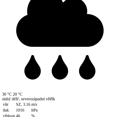
30 °C
20 °C
slabý déšť, severozápadní větřík
vítr
SZ, 3.16
m/s
tlak
1016
hPa
vlhkost
46
%