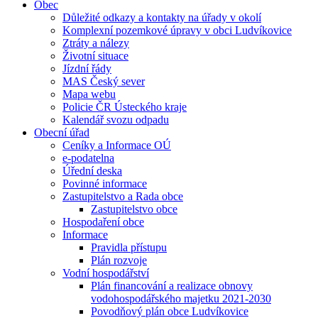
Obec
Důležité odkazy a kontakty na úřady v okolí
Komplexní pozemkové úpravy v obci Ludvíkovice
Ztráty a nálezy
Životní situace
Jízdní řády
MAS Český sever
Mapa webu
Policie ČR Ústeckého kraje
Kalendář svozu odpadu
Obecní úřad
Ceníky a Informace OÚ
e-podatelna
Úřední deska
Povinné informace
Zastupitelstvo a Rada obce
Zastupitelstvo obce
Hospodaření obce
Informace
Pravidla přístupu
Plán rozvoje
Vodní hospodářství
Plán financování a realizace obnovy
vodohospodářského majetku 2021-2030
Povodňový plán obce Ludvíkovice