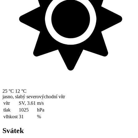
25 °C
12 °C
jasno, slabý severovýchodní vítr
vítr
SV, 3.61
m/s
tlak
1025
hPa
vlhkost
31
%
Svátek