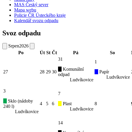
MAS Český sever
Mapa webu
Policie ČR Ústeckého kraje
Kalendář svozu odpadu
Svoz odpadu
Srpen
2026
Po
Út
St
Čt
Pá
So
31
1
Komunální
27
28
29
30
Papír
odpad
Ludvíkovice
Ludvíkovice
3
7
Sklo (nádoby
4
5
6
Plast
8
240 l)
Ludvíkovice
Ludvíkovice
14