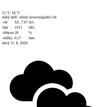
33 °C
18 °C
slabý déšť, mírný severozápadní vítr
vítr
SZ, 7.67
m/s
tlak
1015
hPa
vlhkost
28
%
srážky
0.27
mm
úterý 11. 8. 2026