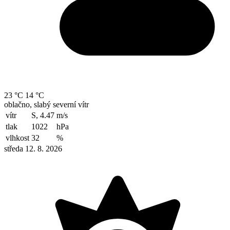
23 °C
14 °C
oblačno, slabý severní vítr
vítr
S, 4.47
m/s
tlak
1022
hPa
vlhkost
32
%
středa 12. 8. 2026