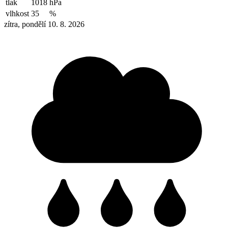
tlak
1018
hPa
vlhkost
35
%
zítra, pondělí 10. 8. 2026