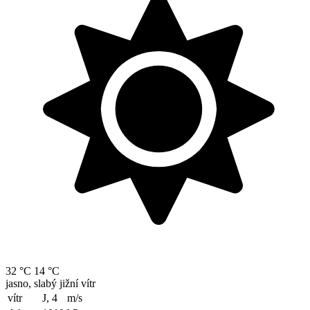
32 °C
14 °C
jasno, slabý jižní vítr
vítr
J, 4
m/s