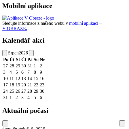
Mobilní aplikace
Sledujte informace z našeho webu v
mobilní aplikaci –
V OBRAZE.
Kalendář akcí
Srpen
2026
Po
Út
St
Čt
Pá
So
Ne
27
28
29
30
31
1
2
3
4
5
6
7
8
9
10
11
12
13
14
15
16
17
18
19
20
21
22
23
24
25
26
27
28
29
30
31
1
2
3
4
5
6
Aktuální počasí
dnes, čtvrtek 6. 8. 2026