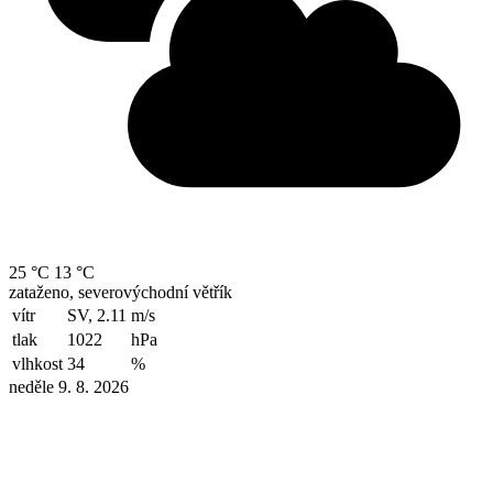
25 °C
13 °C
zataženo, severovýchodní větřík
vítr
SV, 2.11
m/s
tlak
1022
hPa
vlhkost
34
%
neděle 9. 8. 2026