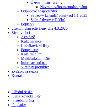
Územní plán - archiv
Návrh nového územního plánu
Odpadové hospodářství
Svozový kalendář platný od 1.1.2025
Sběrné dvory v Děčíně
Poplatky
Územní plán schválený dne 4.3.2026
Život v obci
Aktuálně
Kulturní akce
Ludvíkovické listy
Fotogalerie
Kulturní dům
Multifunkční hřiště
Informace od nás
Virtuální prohlídka
Zvířátková stezka
Kontakt
Úřední deska
Ludvíkovické listy
Platební brána
Poplatky