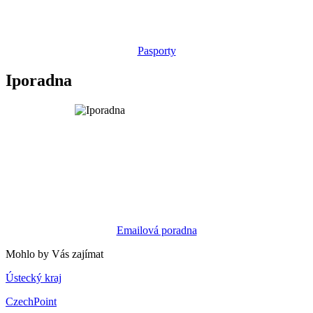
Pasporty
Iporadna
Emailová poradna
Mohlo by Vás zajímat
Ústecký kraj
CzechPoint