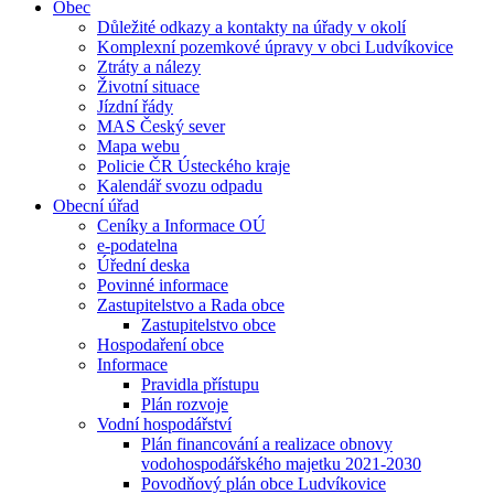
Obec
Důležité odkazy a kontakty na úřady v okolí
Komplexní pozemkové úpravy v obci Ludvíkovice
Ztráty a nálezy
Životní situace
Jízdní řády
MAS Český sever
Mapa webu
Policie ČR Ústeckého kraje
Kalendář svozu odpadu
Obecní úřad
Ceníky a Informace OÚ
e-podatelna
Úřední deska
Povinné informace
Zastupitelstvo a Rada obce
Zastupitelstvo obce
Hospodaření obce
Informace
Pravidla přístupu
Plán rozvoje
Vodní hospodářství
Plán financování a realizace obnovy
vodohospodářského majetku 2021-2030
Povodňový plán obce Ludvíkovice