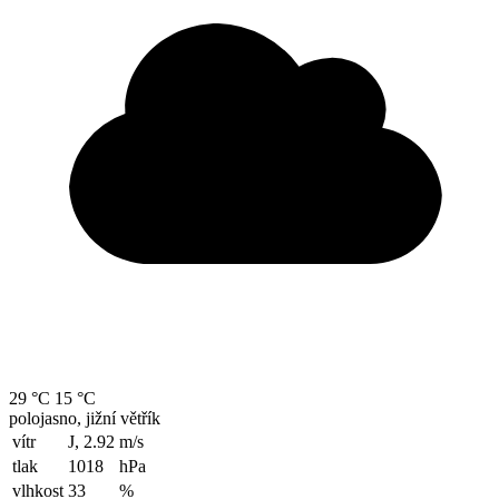
29 °C
15 °C
polojasno, jižní větřík
vítr
J, 2.92
m/s
tlak
1018
hPa
vlhkost
33
%