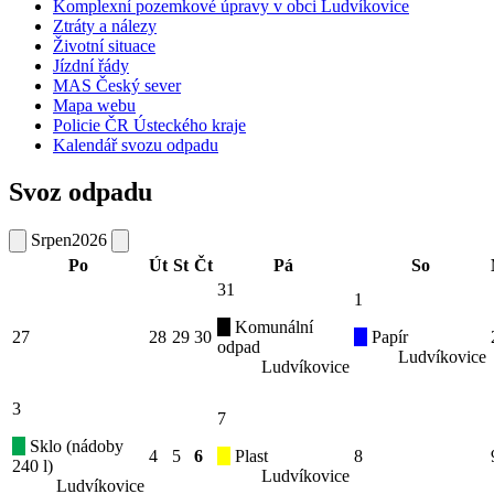
Komplexní pozemkové úpravy v obci Ludvíkovice
Ztráty a nálezy
Životní situace
Jízdní řády
MAS Český sever
Mapa webu
Policie ČR Ústeckého kraje
Kalendář svozu odpadu
Svoz odpadu
Srpen
2026
Po
Út
St
Čt
Pá
So
31
1
Komunální
27
28
29
30
Papír
odpad
Ludvíkovice
Ludvíkovice
3
7
Sklo (nádoby
4
5
6
Plast
8
240 l)
Ludvíkovice
Ludvíkovice