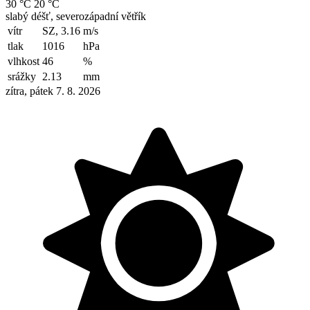
30 °C
20 °C
slabý déšť, severozápadní větřík
vítr
SZ, 3.16
m/s
tlak
1016
hPa
vlhkost
46
%
srážky
2.13
mm
zítra, pátek 7. 8. 2026