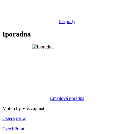
Pasporty
Iporadna
Emailová poradna
Mohlo by Vás zajímat
Ústecký kraj
CzechPoint