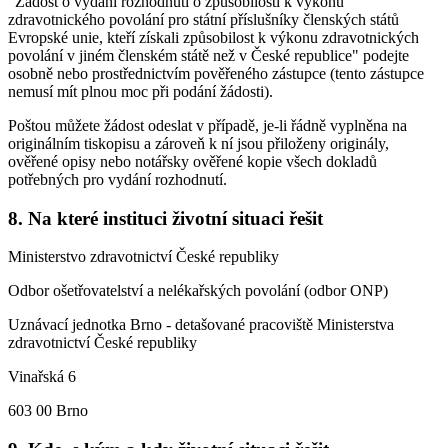
"Žádost o vydání rozhodnutí o způsobilosti k výkonu
zdravotnického povolání pro státní příslušníky členských států
Evropské unie, kteří získali způsobilost k výkonu zdravotnických
povolání v jiném členském státě než v České republice" podejte
osobně nebo prostřednictvím pověřeného zástupce (tento zástupce
nemusí mít plnou moc při podání žádosti).
Poštou můžete žádost odeslat v případě, je-li řádně vyplněna na
originálním tiskopisu a zároveň k ní jsou přiloženy originály,
ověřené opisy nebo notářsky ověřené kopie všech dokladů
potřebných pro vydání rozhodnutí.
8. Na které instituci životní situaci řešit
Ministerstvo zdravotnictví České republiky
Odbor ošetřovatelství a nelékařských povolání (odbor ONP)
Uznávací jednotka Brno - detašované pracoviště Ministerstva
zdravotnictví České republiky
Vinařská 6
603 00 Brno