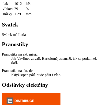
tlak
1012
hPa
vlhkost
29
%
srážky
1.29
mm
Svátek
Svátek má
Lada
Pranostiky
Pranostika na akt. měsíc
Jak Vavřinec zavaří, Bartoloměj zasmaží, tak se podzimek
daří.
Pranostika na akt. den
Když srpen pálí, bude pálit i víno.
Odstávky elektřiny