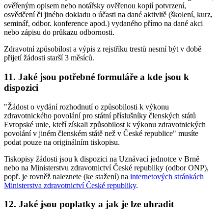
ověřeným opisem nebo notářsky ověřenou kopií potvrzení,
osvědčení či jiného dokladu o účasti na dané aktivitě (školení, kurz,
seminář, odbor. konference apod.) vydaného přímo na dané akci
nebo zápisu do průkazu odbornosti.
Zdravotní způsobilost a výpis z rejstříku trestů nesmí být v době
přijetí žádosti starší 3 měsíců.
11. Jaké jsou potřebné formuláře a kde jsou k
dispozici
"Žádost o vydání rozhodnutí o způsobilosti k výkonu
zdravotnického povolání pro státní příslušníky členských států
Evropské unie, kteří získali způsobilost k výkonu zdravotnických
povolání v jiném členském státě než v České republice" musíte
podat pouze na originálním tiskopisu.
Tiskopisy žádosti jsou k dispozici na Uznávací jednotce v Brně
nebo na Ministerstvu zdravotnictví České republiky (odbor ONP),
popř. je rovněž naleznete (ke stažení) na
internetových stránkách
Ministerstva zdravotnictví České republiky
.
12. Jaké jsou poplatky a jak je lze uhradit