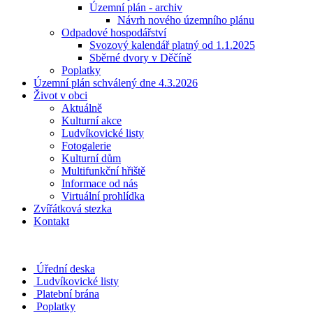
Územní plán - archiv
Návrh nového územního plánu
Odpadové hospodářství
Svozový kalendář platný od 1.1.2025
Sběrné dvory v Děčíně
Poplatky
Územní plán schválený dne 4.3.2026
Život v obci
Aktuálně
Kulturní akce
Ludvíkovické listy
Fotogalerie
Kulturní dům
Multifunkční hřiště
Informace od nás
Virtuální prohlídka
Zvířátková stezka
Kontakt
Úřední deska
Ludvíkovické listy
Platební brána
Poplatky