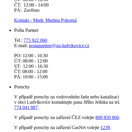
ČT: 12:00 - 14:00
PÁ: Zavřeno
Kontakt - Mudr. Martina Pokorná
Pošta Partner
Tel.:
775 922 060
E-mail:
postapartner@
ou-ludvikovice.cz
PO: 12:00 - 16:30
ÚT: 08:00 - 12:00
ST: 12:00 - 16:30
ČT: 08:00 - 12:00
PÁ: 10:00 - 15:00
Poruchy
V případě poruchy na vodovodním řadu nebo kanalizaci
v obci Ludvíkovice kontaktujte pana Jiřího Jelínka na tel.
774 041 887
.
V případě poruchy na zařízení ČEZ volejte
800 850 860
.
V případě poruchy na zařízení GasNet volejte
1239
.