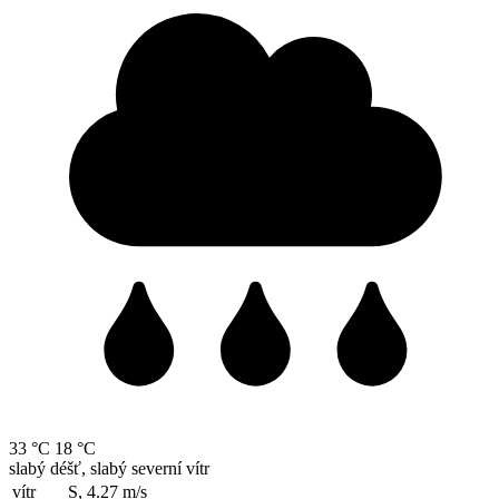
33 °C
18 °C
slabý déšť, slabý severní vítr
vítr
S, 4.27
m/s