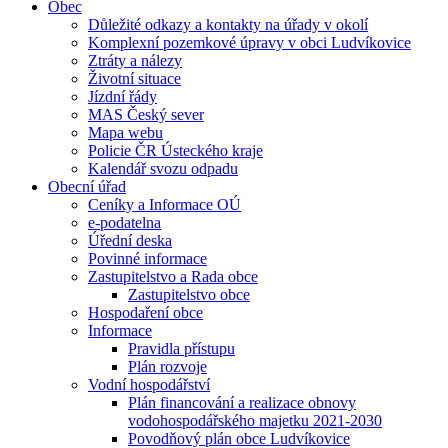
Obec
Důležité odkazy a kontakty na úřady v okolí
Komplexní pozemkové úpravy v obci Ludvíkovice
Ztráty a nálezy
Životní situace
Jízdní řády
MAS Český sever
Mapa webu
Policie ČR Ústeckého kraje
Kalendář svozu odpadu
Obecní úřad
Ceníky a Informace OÚ
e-podatelna
Úřední deska
Povinné informace
Zastupitelstvo a Rada obce
Zastupitelstvo obce
Hospodaření obce
Informace
Pravidla přístupu
Plán rozvoje
Vodní hospodářství
Plán financování a realizace obnovy
vodohospodářského majetku 2021-2030
Povodňový plán obce Ludvíkovice