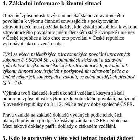
4. Základní informace k životní situaci
O uznání způsobilosti k výkonu nelékařského zdravotnického
povolání a k výkonu činností souvisejících s poskytováním
zdravotní péče musí požádat každý, kdo získal způsobilost k výkonu
zdravotnického povolání v jiném členském státě Evropské unie než
v České republice a kdo chce toto povolání v České republice
vykonávat jako usazená osoba.
Týká se všech nelékařských zdravotnických povolání upravených
zákonem č. 96/2004 Sb., o podmínkách získávání a uznávání
způsobilosti k výkonu nelékařských zdravotnických povolání a k
výkonu činností souvisejících s poskytováním zdravotní péče a o
změně některých souvisejících zákonů, ve znění pozdějších předpisů
(§ 5 - 43).
Výjimku tvoří žadatelé, kteří ukončili vzdělání, kterým získali
odbornou způsobilost k výkonu zdravotnického povolání, na území
Slovenské republiky do 31.12.1992 a tedy v době společné ČSFR.
Práva vzniklá na základě dokladů vydaných podle tehdejších
platných právních předpisů zůstávají zánikem ČSFR nedotčena.
Mezi takové doklady patří i doklady o získaném vzdělání.
5. Kdo je oprávněn v této věci jednat (podat žádost