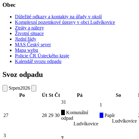
Obec
Důležité odkazy a kontakty na úřady v okolí
Komplexní pozemkové úpravy v obci Ludvíkovice
Ztráty a nálezy
Životní situace
Jízdní řády
MAS Český sever
Mapa webu
Policie ČR Ústeckého kraje
Kalendář svozu odpadu
Svoz odpadu
Srpen
2026
Po
Út
St
Čt
Pá
So
31
1
Komunální
27
28
29
30
Papír
odpad
Ludvíkovice
Ludvíkovice
3
7