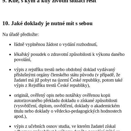
9. Kde, s kým a kdy životní situaci řešit
10. Jaké doklady je nutné mít s sebou
Na úřadě předložte:
řádně vyplněnou žádost o vydání rozhodnutí,
lékařský posudek o zdravotní způsobilosti k výkonu daného
povolání,
výpis z rejstříku trestů nebo obdobný doklad vydávaný
příslušnými orgány členského státu původu (v případě, že
žadatel má již pobyt na území České republiky, potom také
výpis z Rejstříku trestů České republiky),
originál, ověřený opis nebo notářsky ověřenou kopii
autorizovaného překladu dokladu o získané způsobilosti
(vysvědčení, diplom, osvědčení, doklady o akademickém
titulu nebo doklady o vědecko-pedagogických hodnostech
apod.),
výpis z učebních osnov studia, ve kterém žadatel získal