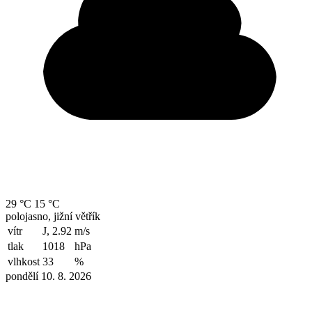
29 °C
15 °C
polojasno, jižní větřík
vítr
J, 2.92
m/s
tlak
1018
hPa
vlhkost
33
%
pondělí 10. 8. 2026