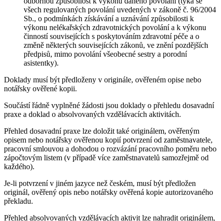
odbornou způsobilost k výkonu daného povolání (týká se
všech regulovaných povolání uvedených v zákoně č. 96/2004
Sb., o podmínkách získávání a uznávání způsobilosti k
výkonu nelékařských zdravotnických povolání a k výkonu
činností souvisejících s poskytováním zdravotní péče a o
změně některých souvisejících zákonů, ve znění pozdějších
předpisů, mimo povolání všeobecné sestry a porodní
asistentky).
Doklady musí být předloženy v originále, ověřeném opise nebo
notářsky ověřené kopii.
Součástí řádně vyplněné žádosti jsou doklady o přehledu dosavadní
praxe a doklad o absolvovaných vzdělávacích aktivitách.
Přehled dosavadní praxe lze doložit také originálem, ověřeným
opisem nebo notářsky ověřenou kopií potvrzení od zaměstnavatele,
pracovní smlouvou a dohodou o rozvázání pracovního poměru nebo
zápočtovým listem (v případě více zaměstnavatelů samozřejmě od
každého).
Je-li potvrzení v jiném jazyce než českém, musí být předložen
originál, ověřený opis nebo notářsky ověřená kopie autorizovaného
překladu.
Přehled absolvovaných vzdělávacích aktivit lze nahradit originálem,