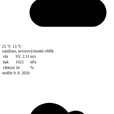
25 °C
13 °C
zataženo, severovýchodní větřík
vítr
SV, 2.11
m/s
tlak
1022
hPa
vlhkost
34
%
neděle 9. 8. 2026