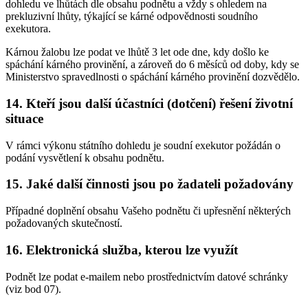
dohledu ve lhůtách dle obsahu podnětu a vždy s ohledem na
prekluzivní lhůty, týkající se kárné odpovědnosti soudního
exekutora.
Kárnou žalobu lze podat ve lhůtě 3 let ode dne, kdy došlo ke
spáchání kárného provinění, a zároveň do 6 měsíců od doby, kdy se
Ministerstvo spravedlnosti o spáchání kárného provinění dozvědělo.
14. Kteří jsou další účastníci (dotčení) řešení životní
situace
V rámci výkonu státního dohledu je soudní exekutor požádán o
podání vysvětlení k obsahu podnětu.
15. Jaké další činnosti jsou po žadateli požadovány
Případné doplnění obsahu Vašeho podnětu či upřesnění některých
požadovaných skutečností.
16. Elektronická služba, kterou lze využít
Podnět lze podat e-mailem nebo prostřednictvím datové schránky
(viz bod 07).