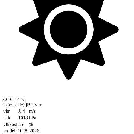
32 °C
14 °C
jasno, slabý jižní vítr
vítr
J, 4
m/s
tlak
1018
hPa
vlhkost
35
%
pondělí 10. 8. 2026