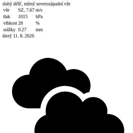
slabý déšť, mírný severozápadní vítr
vítr
SZ, 7.67
m/s
tlak
1015
hPa
vlhkost
28
%
srážky
0.27
mm
úterý 11. 8. 2026