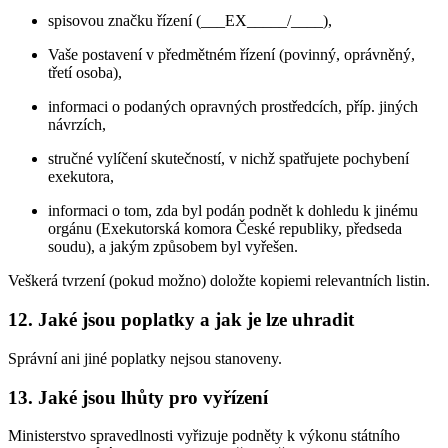
spisovou značku řízení (___EX_____/____),
Vaše postavení v předmětném řízení (povinný, oprávněný,
třetí osoba),
informaci o podaných opravných prostředcích, příp. jiných
návrzích,
stručné vylíčení skutečností, v nichž spatřujete pochybení
exekutora,
informaci o tom, zda byl podán podnět k dohledu k jinému
orgánu (Exekutorská komora České republiky, předseda
soudu), a jakým způsobem byl vyřešen.
Veškerá tvrzení (pokud možno) doložte kopiemi relevantních listin.
12. Jaké jsou poplatky a jak je lze uhradit
Správní ani jiné poplatky nejsou stanoveny.
13. Jaké jsou lhůty pro vyřízení
Ministerstvo spravedlnosti vyřizuje podněty k výkonu státního