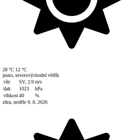
28 °C
12 °C
jasno, severovýchodní větřík
vítr
SV, 2.9
m/s
tlak
1023
hPa
vlhkost
40
%
zítra, neděle 9. 8. 2026