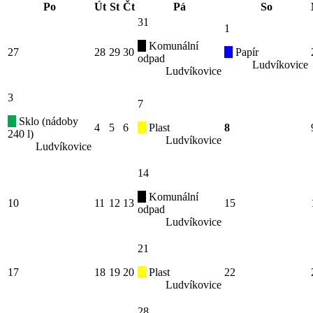
Po
Út
St
Čt
Pá
So
31
1
Komunální
27
28
29
30
Papír
odpad
Ludvíkovice
Ludvíkovice
3
7
Sklo (nádoby
4
5
6
Plast
8
240 l)
Ludvíkovice
Ludvíkovice
14
Komunální
10
11
12
13
15
odpad
Ludvíkovice
21
17
18
19
20
Plast
22
Ludvíkovice
28