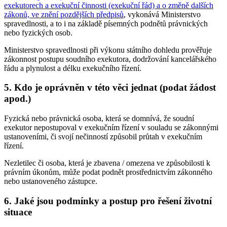
exekutorech a exekuční činnosti (exekuční řád) a o změně dalších
zákonů, ve znění pozdějších předpisů
, vykonává Ministerstvo
spravedlnosti, a to i na základě písemných podnětů právnických
nebo fyzických osob.
Ministerstvo spravedlnosti při výkonu státního dohledu prověřuje
zákonnost postupu soudního exekutora, dodržování kancelářského
řádu a plynulost a délku exekučního řízení.
5. Kdo je oprávněn v této věci jednat (podat žádost
apod.)
Fyzická nebo právnická osoba, která se domnívá, že soudní
exekutor nepostupoval v exekučním řízení v souladu se zákonnými
ustanoveními, či svojí nečinností způsobil průtah v exekučním
řízení.
Nezletilec či osoba, která je zbavena / omezena ve způsobilosti k
právním úkonům, může podat podnět prostřednictvím zákonného
nebo ustanoveného zástupce.
6. Jaké jsou podmínky a postup pro řešení životní
situace