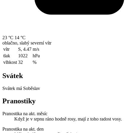
23 °C
14 °C
oblačno, slabý severní vítr
vítr
S, 4.47
m/s
tlak
1022
hPa
vlhkost
32
%
Svátek
Svátek má
Soběslav
Pranostiky
Pranostika na akt. měsíc
Když je v srpnu ráno hodně rosy, mají z toho radost vosy.
Pranostika na akt. den