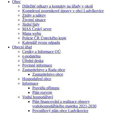
Obec
Důležité odkazy a kontakty na úřady v okolí
Komplexní pozemkové úpravy v obci Ludvíkovice
Ztráty a nálezy
Životní situace
Jízdní řády
MAS Český sever
Mapa webu
Policie ČR Ústeckého kraje
Kalendář svozu odpadu
Obecní úřad
Ceníky a Informace OÚ
e-podatelna
Úřední deska
Povinné informace
Zastupitelstvo a Rada obce
Zastupitelstvo obce
Hospodaření obce
Informace
Pravidla přístupu
Plán rozvoje
Vodní hospodářství
Plán financování a realizace obnovy
vodohospodářského majetku 2021-2030
Povodňový plán obce Ludvíkovice