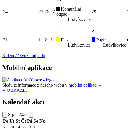
Komunální
24
25
26
27
29
odpad
Ludvíkovice
4
5
31
1
2
3
Plast
Papír
Ludvíkovice
Ludvíkovice
Kalendář svozu odpadu
Mobilní aplikace
Sledujte informace z našeho webu v
mobilní aplikaci –
V OBRAZE.
Kalendář akcí
Srpen
2026
Po
Út
St
Čt
Pá
So
Ne
27
28
29
30
31
1
2