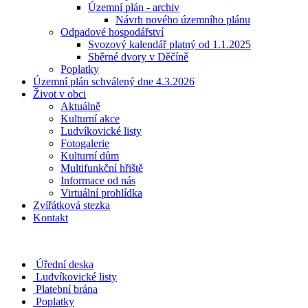
Územní plán - archiv
Návrh nového územního plánu
Odpadové hospodářství
Svozový kalendář platný od 1.1.2025
Sběrné dvory v Děčíně
Poplatky
Územní plán schválený dne 4.3.2026
Život v obci
Aktuálně
Kulturní akce
Ludvíkovické listy
Fotogalerie
Kulturní dům
Multifunkční hřiště
Informace od nás
Virtuální prohlídka
Zvířátková stezka
Kontakt
Úřední deska
Ludvíkovické listy
Platební brána
Poplatky