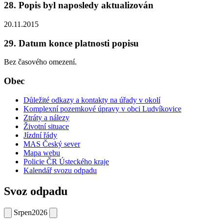
28. Popis byl naposledy aktualizován
20.11.2015
29. Datum konce platnosti popisu
Bez časového omezení.
Obec
Důležité odkazy a kontakty na úřady v okolí
Komplexní pozemkové úpravy v obci Ludvíkovice
Ztráty a nálezy
Životní situace
Jízdní řády
MAS Český sever
Mapa webu
Policie ČR Ústeckého kraje
Kalendář svozu odpadu
Svoz odpadu
Srpen
2026