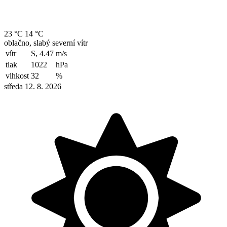
23 °C
14 °C
oblačno, slabý severní vítr
vítr
S, 4.47
m/s
tlak
1022
hPa
vlhkost
32
%
středa 12. 8. 2026