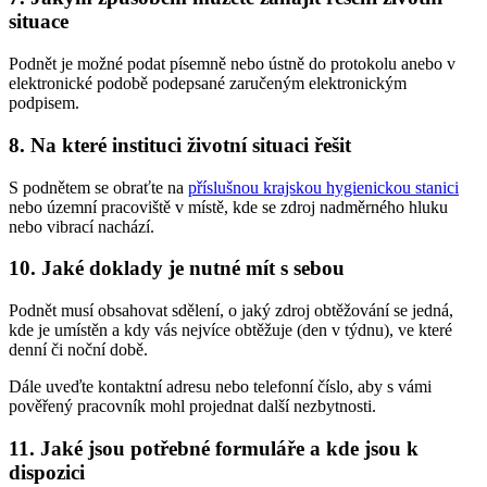
situace
Podnět je možné podat písemně nebo ústně do protokolu anebo v
elektronické podobě podepsané zaručeným elektronickým
podpisem.
8. Na které instituci životní situaci řešit
S podnětem se obraťte na
příslušnou krajskou hygienickou stanici
nebo územní pracoviště v místě, kde se zdroj nadměrného hluku
nebo vibrací nachází.
10. Jaké doklady je nutné mít s sebou
Podnět musí obsahovat sdělení, o jaký zdroj obtěžování se jedná,
kde je umístěn a kdy vás nejvíce obtěžuje (den v týdnu), ve které
denní či noční době.
Dále uveďte kontaktní adresu nebo telefonní číslo, aby s vámi
pověřený pracovník mohl projednat další nezbytnosti.
11. Jaké jsou potřebné formuláře a kde jsou k
dispozici