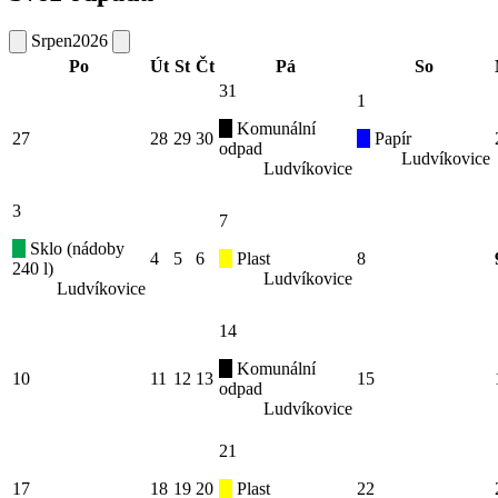
Srpen
2026
Po
Út
St
Čt
Pá
So
31
1
Komunální
27
28
29
30
Papír
odpad
Ludvíkovice
Ludvíkovice
3
7
Sklo (nádoby
4
5
6
Plast
8
240 l)
Ludvíkovice
Ludvíkovice
14
Komunální
10
11
12
13
15
odpad
Ludvíkovice
21
17
18
19
20
Plast
22