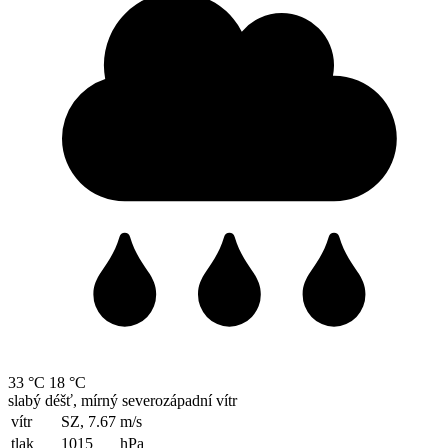
33 °C
18 °C
slabý déšť, mírný severozápadní vítr
vítr
SZ, 7.67
m/s
tlak
1015
hPa