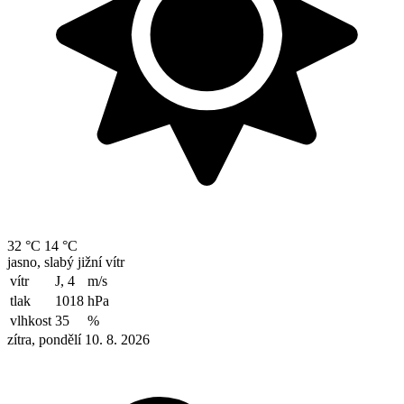
32 °C
14 °C
jasno, slabý jižní vítr
vítr
J, 4
m/s
tlak
1018
hPa
vlhkost
35
%
zítra, pondělí 10. 8. 2026