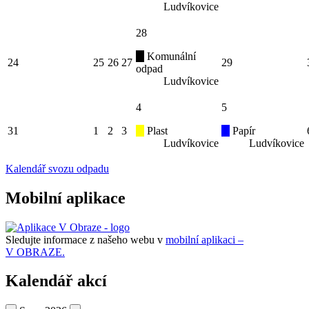
Ludvíkovice
28
Komunální
24
25
26
27
29
odpad
Ludvíkovice
4
5
31
1
2
3
Plast
Papír
Ludvíkovice
Ludvíkovice
Kalendář svozu odpadu
Mobilní aplikace
Sledujte informace z našeho webu v
mobilní aplikaci –
V OBRAZE.
Kalendář akcí