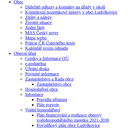
Obec
Důležité odkazy a kontakty na úřady v okolí
Komplexní pozemkové úpravy v obci Ludvíkovice
Ztráty a nálezy
Životní situace
Jízdní řády
MAS Český sever
Mapa webu
Policie ČR Ústeckého kraje
Kalendář svozu odpadu
Obecní úřad
Ceníky a Informace OÚ
e-podatelna
Úřední deska
Povinné informace
Zastupitelstvo a Rada obce
Zastupitelstvo obce
Hospodaření obce
Informace
Pravidla přístupu
Plán rozvoje
Vodní hospodářství
Plán financování a realizace obnovy
vodohospodářského majetku 2021-2030
Povodňový plán obce Ludvíkovice