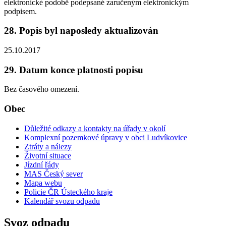
elektronické podobě podepsané zaručeným elektronickým
podpisem.
28. Popis byl naposledy aktualizován
25.10.2017
29. Datum konce platnosti popisu
Bez časového omezení.
Obec
Důležité odkazy a kontakty na úřady v okolí
Komplexní pozemkové úpravy v obci Ludvíkovice
Ztráty a nálezy
Životní situace
Jízdní řády
MAS Český sever
Mapa webu
Policie ČR Ústeckého kraje
Kalendář svozu odpadu
Svoz odpadu