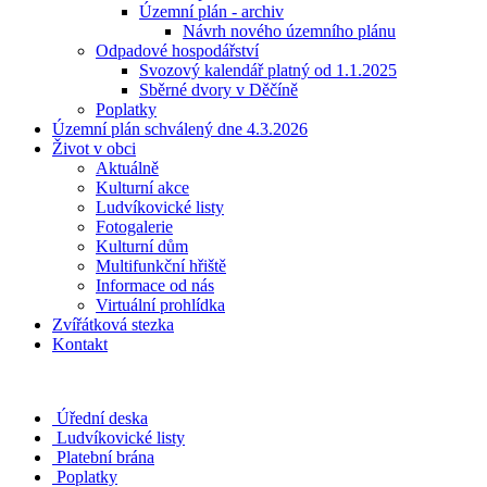
Územní plán - archiv
Návrh nového územního plánu
Odpadové hospodářství
Svozový kalendář platný od 1.1.2025
Sběrné dvory v Děčíně
Poplatky
Územní plán schválený dne 4.3.2026
Život v obci
Aktuálně
Kulturní akce
Ludvíkovické listy
Fotogalerie
Kulturní dům
Multifunkční hřiště
Informace od nás
Virtuální prohlídka
Zvířátková stezka
Kontakt
Úřední deska
Ludvíkovické listy
Platební brána
Poplatky