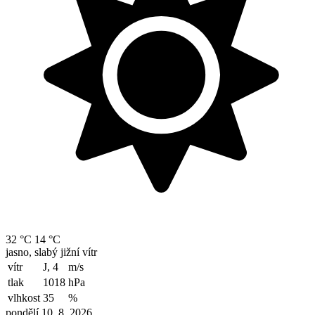
32 °C
14 °C
jasno, slabý jižní vítr
vítr
J, 4
m/s
tlak
1018
hPa
vlhkost
35
%
pondělí 10. 8. 2026