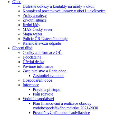
Obec
Důležité odkazy a kontakty na úřady v okolí
Komplexní pozemkové úpravy v obci Ludvíkovice
Ztráty a nálezy
Životní situace
Jízdní řády
MAS Český sever
Mapa webu
Policie ČR Ústeckého kraje
Kalendář svozu odpadu
Obecní úřad
Ceníky a Informace OÚ
e-podatelna
Úřední deska
Povinné informace
Zastupitelstvo a Rada obce
Zastupitelstvo obce
Hospodaření obce
Informace
Pravidla přístupu
Plán rozvoje
Vodní hospodářství
Plán financování a realizace obnovy
vodohospodářského majetku 2021-2030
Povodňový plán obce Ludvíkovice