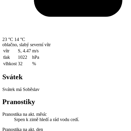
23 °C
14 °C
oblačno, slabý severní vítr
vítr
S, 4.47
m/s
tlak
1022
hPa
vlhkost
32
%
Svátek
Svátek má
Soběslav
Pranostiky
Pranostika na akt. měsíc
Srpen k zimě hledí a rád vodu cedí.
Pranostika na akt. den