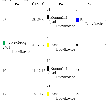
Po
Út
St
Čt
Pá
So
31
1
Komunální
27
28
29
30
Papír
odpad
Ludvíkovice
Ludvíkovice
3
7
Sklo (nádoby
4
5
6
Plast
8
240 l)
Ludvíkovice
Ludvíkovice
14
Komunální
10
11
12
13
15
odpad
Ludvíkovice
21
17
18
19
20
Plast
22
Ludvíkovice