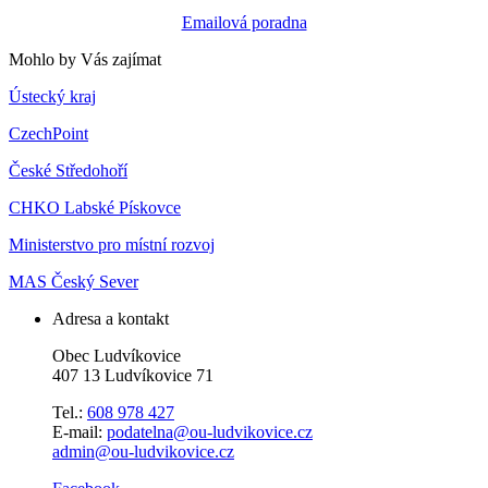
Emailová poradna
Mohlo by Vás zajímat
Ústecký kraj
CzechPoint
České Středohoří
CHKO Labské Pískovce
Ministerstvo pro místní rozvoj
MAS Český Sever
Adresa a kontakt
Obec Ludvíkovice
407 13 Ludvíkovice 71
Tel.:
608 978 427
E-mail:
podatelna@ou-ludvikovice.cz
admin@ou-ludvikovice.cz