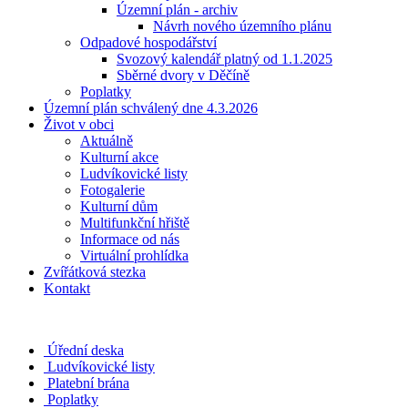
Územní plán - archiv
Návrh nového územního plánu
Odpadové hospodářství
Svozový kalendář platný od 1.1.2025
Sběrné dvory v Děčíně
Poplatky
Územní plán schválený dne 4.3.2026
Život v obci
Aktuálně
Kulturní akce
Ludvíkovické listy
Fotogalerie
Kulturní dům
Multifunkční hřiště
Informace od nás
Virtuální prohlídka
Zvířátková stezka
Kontakt
Úřední deska
Ludvíkovické listy
Platební brána
Poplatky