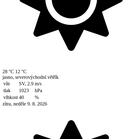
28 °C
12 °C
jasno, severovýchodní větřík
vítr
SV, 2.9
m/s
tlak
1023
hPa
vlhkost
40
%
zítra, neděle 9. 8. 2026