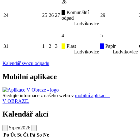
28
Komunální
24
25
26
27
29
odpad
Ludvíkovice
4
5
31
1
2
3
Plast
Papír
Ludvíkovice
Ludvíkovice
Kalendář svozu odpadu
Mobilní aplikace
Sledujte informace z našeho webu v
mobilní aplikaci –
V OBRAZE.
Kalendář akcí
Srpen
2026
Po
Út
St
Čt
Pá
So
Ne