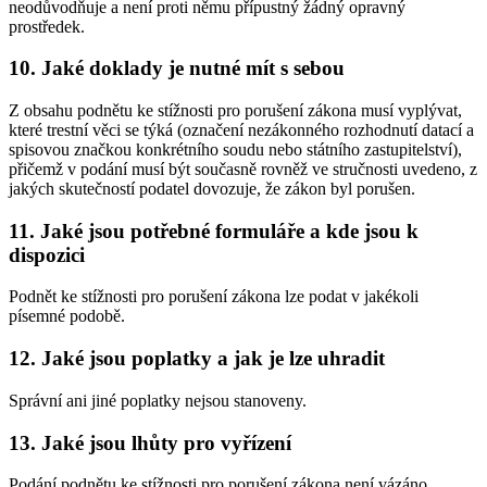
neodůvodňuje a není proti němu přípustný žádný opravný
prostředek.
10. Jaké doklady je nutné mít s sebou
Z obsahu podnětu ke stížnosti pro porušení zákona musí vyplývat,
které trestní věci se týká (označení nezákonného rozhodnutí datací a
spisovou značkou konkrétního soudu nebo státního zastupitelství),
přičemž v podání musí být současně rovněž ve stručnosti uvedeno, z
jakých skutečností podatel dovozuje, že zákon byl porušen.
11. Jaké jsou potřebné formuláře a kde jsou k
dispozici
Podnět ke stížnosti pro porušení zákona lze podat v jakékoli
písemné podobě.
12. Jaké jsou poplatky a jak je lze uhradit
Správní ani jiné poplatky nejsou stanoveny.
13. Jaké jsou lhůty pro vyřízení
Podání podnětu ke stížnosti pro porušení zákona není vázáno