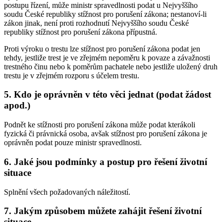
postupu řízení, může ministr spravedlnosti podat u Nejvyššího
soudu České republiky stížnost pro porušení zákona; nestanoví-li
zákon jinak, není proti rozhodnutí Nejvyššího soudu České
republiky stížnost pro porušení zákona přípustná.
Proti výroku o trestu lze stížnost pro porušení zákona podat jen
tehdy, jestliže trest je ve zřejmém nepoměru k povaze a závažnosti
trestného činu nebo k poměrům pachatele nebo jestliže uložený druh
trestu je v zřejmém rozporu s účelem trestu.
5. Kdo je oprávněn v této věci jednat (podat žádost
apod.)
Podnět ke stížnosti pro porušení zákona může podat kterákoli
fyzická či právnická osoba, avšak stížnost pro porušení zákona je
oprávněn podat pouze ministr spravedlnosti.
6. Jaké jsou podmínky a postup pro řešení životní
situace
Splnění všech požadovaných náležitostí.
7. Jakým způsobem můžete zahájit řešení životní
situace