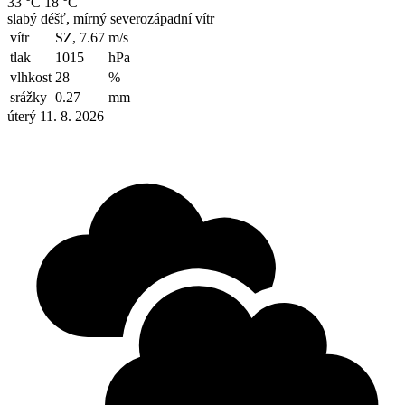
33 °C
18 °C
slabý déšť, mírný severozápadní vítr
vítr
SZ, 7.67
m/s
tlak
1015
hPa
vlhkost
28
%
srážky
0.27
mm
úterý 11. 8. 2026