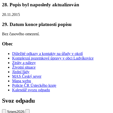
28. Popis byl naposledy aktualizován
20.11.2015
29. Datum konce platnosti popisu
Bez časového omezení.
Obec
Důležité odkazy a kontakty na úřady v okolí
Komplexní pozemkové úpravy v obci Ludvíkovice
Ztráty a nálezy
Životní situace
Jízdní řády
MAS Český sever
Mapa webu
Policie ČR Ústeckého kraje
Kalendář svozu odpadu
Svoz odpadu
Srpen
2026