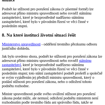
Podnět ke stížnosti pro porušení zákona (v písemné formě) lze
adresovat přímo ministru spravedlnosti nebo rovněž státnímu
zastupitelství, které je bezprostředně nadřízeno státnímu
zastupitelství, které bylo v původním řízení ve věci činné v
posledním stupni.
8. Na které instituci životní situaci řešit
Ministerstvo spravedlnosti
- oddělení trestního přezkumu odboru
justičního dohledu.
Jak bylo uvedeno shora, podnět ke stížnosti pro porušení zákona lze
adresovat přímo ministru spravedlnosti nebo rovněž
státnímu
zastupitelství
, které je bezprostředně nadřízeno státnímu
zastupitelství, které bylo v původním řízení ve věci činné v
posledním stupni; toto státní zastupitelství podnět prošetří a společně
se svým vyjádřením jej předloží ministru spravedlnosti, který o
podání stížnosti pro porušení zákona, nebo o odložení tohoto
podnětu rozhodne.
Ministr spravedlnosti podle svého uvážení stížnost pro porušení
zákona podat může, ale nemusí; odložení podnětu ministrem není
rozhodnutím podle trestního řádu ani správního řádu, takže se