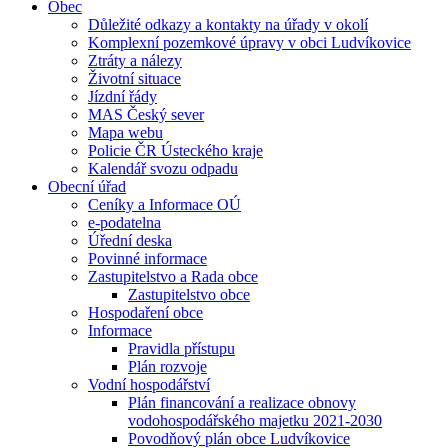
Obec
Důležité odkazy a kontakty na úřady v okolí
Komplexní pozemkové úpravy v obci Ludvíkovice
Ztráty a nálezy
Životní situace
Jízdní řády
MAS Český sever
Mapa webu
Policie ČR Ústeckého kraje
Kalendář svozu odpadu
Obecní úřad
Ceníky a Informace OÚ
e-podatelna
Úřední deska
Povinné informace
Zastupitelstvo a Rada obce
Zastupitelstvo obce
Hospodaření obce
Informace
Pravidla přístupu
Plán rozvoje
Vodní hospodářství
Plán financování a realizace obnovy
vodohospodářského majetku 2021-2030
Povodňový plán obce Ludvíkovice