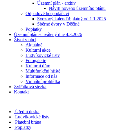
Územní plán - archiv
Návrh nového územního plánu
Odpadové hospodářství
Svozový kalendář platný od 1.1.2025
Sběrné dvory v Děčíně
Poplatky
Územní plán schválený dne 4.3.2026
Život v obci
Aktuálně
Kulturní akce
Ludvíkovické listy
Fotogalerie
Kulturní dům
Multifunkční hřiště
Informace od nás
Virtuální prohlídka
Zvířátková stezka
Kontakt
Úřední deska
Ludvíkovické listy
Platební brána
Poplatky