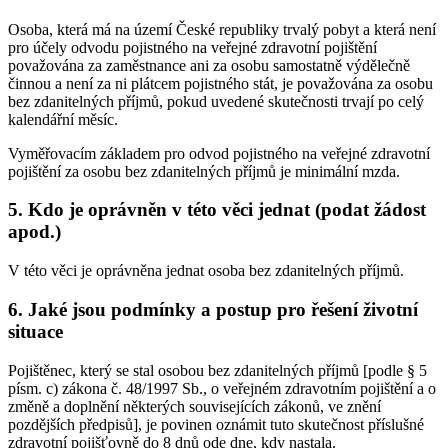
Osoba, která má na území České republiky trvalý pobyt a která není
pro účely odvodu pojistného na veřejné zdravotní pojištění
považována za zaměstnance ani za osobu samostatně výdělečně
činnou a není za ni plátcem pojistného stát, je považována za osobu
bez zdanitelných příjmů, pokud uvedené skutečnosti trvají po celý
kalendářní měsíc.
Vyměřovacím základem pro odvod pojistného na veřejné zdravotní
pojištění za osobu bez zdanitelných příjmů je minimální mzda.
5. Kdo je oprávněn v této věci jednat (podat žádost
apod.)
V této věci je oprávněna jednat osoba bez zdanitelných příjmů.
6. Jaké jsou podmínky a postup pro řešení životní
situace
Pojištěnec, který se stal osobou bez zdanitelných příjmů [podle § 5
písm. c) zákona č. 48/1997 Sb., o veřejném zdravotním pojištění a o
změně a doplnění některých souvisejících zákonů, ve znění
pozdějších předpisů], je povinen oznámit tuto skutečnost příslušné
zdravotní pojišťovně do 8 dnů ode dne, kdy nastala.