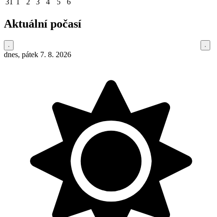
31
1
2
3
4
5
6
Aktuální počasí
dnes, pátek 7. 8. 2026