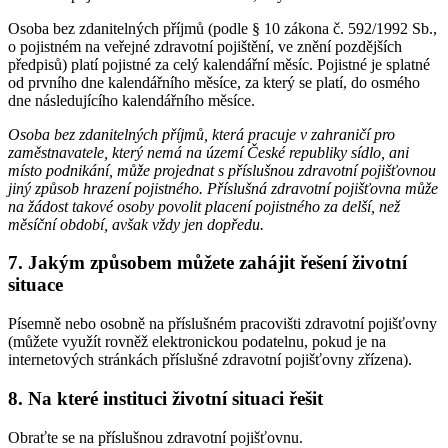
Osoba bez zdanitelných příjmů (podle § 10 zákona č. 592/1992 Sb.,
o pojistném na veřejné zdravotní pojištění, ve znění pozdějších
předpisů) platí pojistné za celý kalendářní měsíc. Pojistné je splatné
od prvního dne kalendářního měsíce, za který se platí, do osmého
dne následujícího kalendářního měsíce.
Osoba bez zdanitelných příjmů, která pracuje v zahraničí pro
zaměstnavatele, který nemá na území České republiky sídlo, ani
místo podnikání, může projednat s příslušnou zdravotní pojišťovnou
jiný způsob hrazení pojistného. Příslušná zdravotní pojišťovna může
na žádost takové osoby povolit placení pojistného za delší, než
měsíční období, avšak vždy jen dopředu.
7. Jakým způsobem můžete zahájit řešení životní
situace
Písemně nebo osobně na příslušném pracovišti zdravotní pojišťovny
(můžete využít rovněž elektronickou podatelnu, pokud je na
internetových stránkách příslušné zdravotní pojišťovny zřízena).
8. Na které instituci životní situaci řešit
Obraťte se na příslušnou zdravotní pojišťovnu.