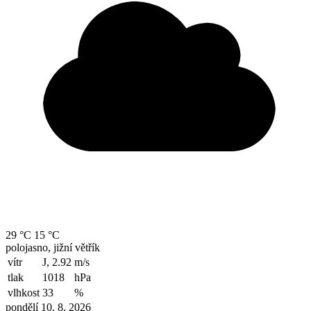
29 °C
15 °C
polojasno, jižní větřík
vítr
J, 2.92
m/s
tlak
1018
hPa
vlhkost
33
%
pondělí 10. 8. 2026