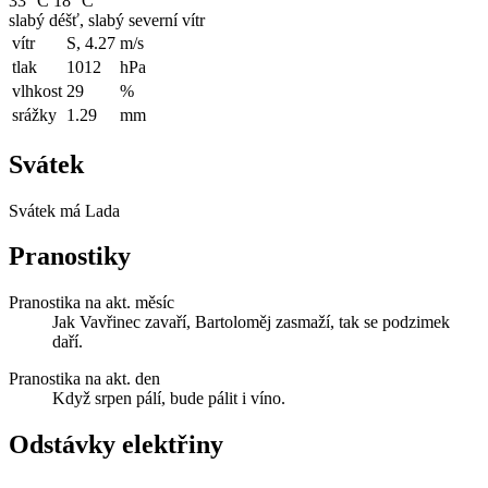
33 °C
18 °C
slabý déšť, slabý severní vítr
vítr
S, 4.27
m/s
tlak
1012
hPa
vlhkost
29
%
srážky
1.29
mm
Svátek
Svátek má
Lada
Pranostiky
Pranostika na akt. měsíc
Jak Vavřinec zavaří, Bartoloměj zasmaží, tak se podzimek
daří.
Pranostika na akt. den
Když srpen pálí, bude pálit i víno.
Odstávky elektřiny