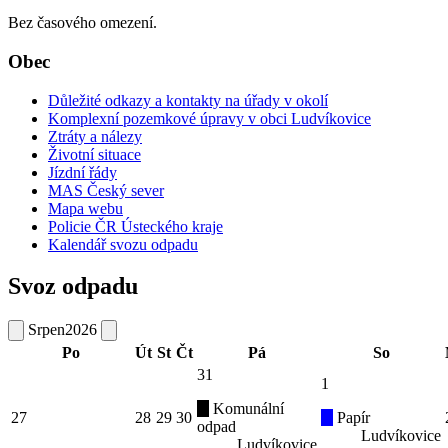
Bez časového omezení.
Obec
Důležité odkazy a kontakty na úřady v okolí
Komplexní pozemkové úpravy v obci Ludvíkovice
Ztráty a nálezy
Životní situace
Jízdní řády
MAS Český sever
Mapa webu
Policie ČR Ústeckého kraje
Kalendář svozu odpadu
Svoz odpadu
Srpen
2026
Po
Út
St
Čt
Pá
So
31
1
Komunální
27
28
29
30
Papír
odpad
Ludvíkovice
Ludvíkovice