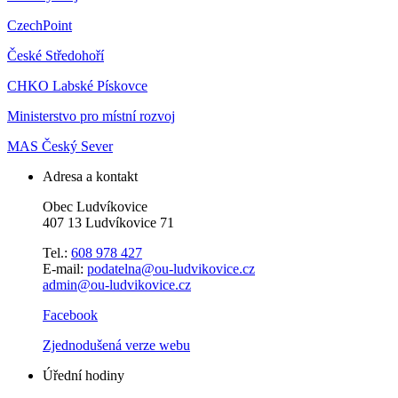
CzechPoint
České Středohoří
CHKO Labské Pískovce
Ministerstvo pro místní rozvoj
MAS Český Sever
Adresa a kontakt
Obec Ludvíkovice
407 13 Ludvíkovice 71
Tel.:
608 978 427
E-mail:
podatelna@ou-ludvikovice.cz
admin@ou-ludvikovice.cz
Facebook
Zjednodušená verze webu
Úřední hodiny