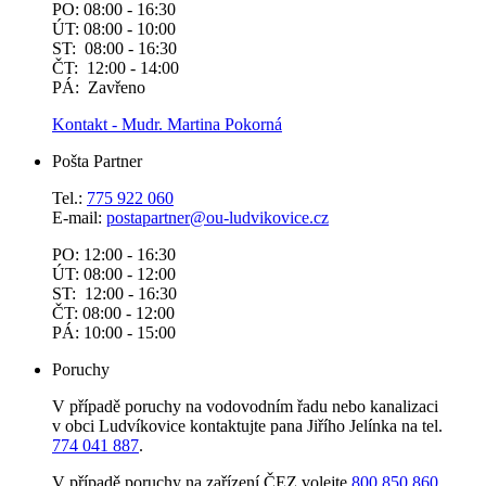
PO: 08:00 - 16:30
ÚT: 08:00 - 10:00
ST: 08:00 - 16:30
ČT: 12:00 - 14:00
PÁ: Zavřeno
Kontakt - Mudr. Martina Pokorná
Pošta Partner
Tel.:
775 922 060
E-mail:
postapartner@
ou-ludvikovice.cz
PO: 12:00 - 16:30
ÚT: 08:00 - 12:00
ST: 12:00 - 16:30
ČT: 08:00 - 12:00
PÁ: 10:00 - 15:00
Poruchy
V případě poruchy na vodovodním řadu nebo kanalizaci
v obci Ludvíkovice kontaktujte pana Jiřího Jelínka na tel.
774 041 887
.
V případě poruchy na zařízení ČEZ volejte
800 850 860
.