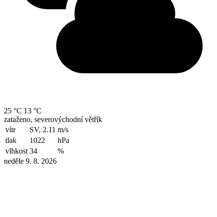
25 °C
13 °C
zataženo, severovýchodní větřík
vítr
SV, 2.11
m/s
tlak
1022
hPa
vlhkost
34
%
neděle 9. 8. 2026