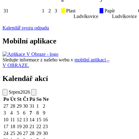
4
5
31
1
2
3
Plast
Papír
Ludvíkovice
Ludvíkovice
Kalendář svozu odpadu
Mobilní aplikace
Sledujte informace z našeho webu v
mobilní aplikaci –
V OBRAZE.
Kalendář akcí
Srpen
2026
Po
Út
St
Čt
Pá
So
Ne
27
28
29
30
31
1
2
3
4
5
6
7
8
9
10
11
12
13
14
15
16
17
18
19
20
21
22
23
24
25
26
27
28
29
30