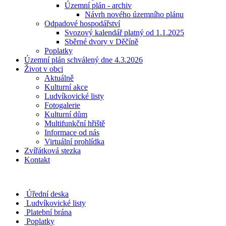
Územní plán - archiv
Návrh nového územního plánu
Odpadové hospodářství
Svozový kalendář platný od 1.1.2025
Sběrné dvory v Děčíně
Poplatky
Územní plán schválený dne 4.3.2026
Život v obci
Aktuálně
Kulturní akce
Ludvíkovické listy
Fotogalerie
Kulturní dům
Multifunkční hřiště
Informace od nás
Virtuální prohlídka
Zvířátková stezka
Kontakt
Úřední deska
Ludvíkovické listy
Platební brána
Poplatky