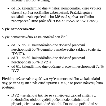
snížené výši (60 % platu),
od 15. kalendářního dne = náleží nemocenské, které vyplácí
okresní správa sociálního zabezpečení, Pražská správa
sociálního zabezpečení nebo Městská správa sociálního
zabezpečení Brno (dále též "OSSZ/ PSSZ/ MSSZ Brno").
Výše nemocenského
:
Výše nemocenského za kalendářní den činí:
od 15. do 30. kalendářního dne dočasné pracovní
neschopnosti 60 % denního vyměřovacího základu (dále též
"DVZ"),
od 31. do 60. kalendářního dne dočasné pracovní
neschopnosti 66 % DVZ a
od 61. kalendářního dne dočasné pracovní neschopnosti 72 %
DVZ.
Předtím, než se začne zjišťovat výše nemocenského za kalendářní
dny, je třeba zjistit a následně upravit DVZ, a to podle následujícího
postupu:
DVZ - se stanoví tak, že se vyměřovací základ zjištěný z
rozhodného období vydělí počtem kalendářních dnů
připadajících na rozhodné období. Do tohoto počtu dnů se