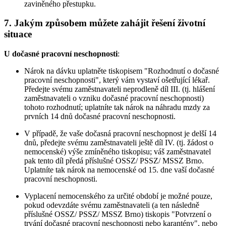
zaviněného přestupku.
7. Jakým způsobem můžete zahájit řešení životní
situace
U dočasné pracovní neschopnosti
:
Nárok na dávku uplatněte tiskopisem "Rozhodnutí o dočasné
pracovní neschopnosti", který vám vystaví ošetřující lékař.
Předejte svému zaměstnavateli neprodleně díl III. (tj. hlášení
zaměstnavateli o vzniku dočasné pracovní neschopnosti)
tohoto rozhodnutí; uplatníte tak nárok na náhradu mzdy za
prvních 14 dnů dočasné pracovní neschopnosti.
V případě, že vaše dočasná pracovní neschopnost je delší 14
dnů, předejte svému zaměstnavateli ještě díl IV. (tj. žádost o
nemocenské) výše zmíněného tiskopisu; váš zaměstnavatel
pak tento díl předá příslušné OSSZ/ PSSZ/ MSSZ Brno.
Uplatníte tak nárok na nemocenské od 15. dne vaší dočasné
pracovní neschopnosti.
Vyplacení nemocenského za určité období je možné pouze,
pokud odevzdáte svému zaměstnavateli (a ten následně
příslušné OSSZ/ PSSZ/ MSSZ Brno) tiskopis "Potvrzení o
trvání dočasné pracovní neschopnosti nebo karantény", nebo