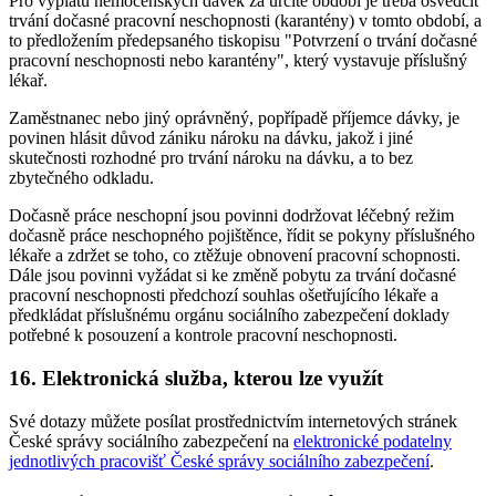
Pro výplatu nemocenských dávek za určité období je třeba osvědčit
trvání dočasné pracovní neschopnosti (karantény) v tomto období, a
to předložením předepsaného tiskopisu "Potvrzení o trvání dočasné
pracovní neschopnosti nebo karantény", který vystavuje příslušný
lékař.
Zaměstnanec nebo jiný oprávněný, popřípadě příjemce dávky, je
povinen hlásit důvod zániku nároku na dávku, jakož i jiné
skutečnosti rozhodné pro trvání nároku na dávku, a to bez
zbytečného odkladu.
Dočasně práce neschopní jsou povinni dodržovat léčebný režim
dočasně práce neschopného pojištěnce, řídit se pokyny příslušného
lékaře a zdržet se toho, co ztěžuje obnovení pracovní schopnosti.
Dále jsou povinni vyžádat si ke změně pobytu za trvání dočasné
pracovní neschopnosti předchozí souhlas ošetřujícího lékaře a
předkládat příslušnému orgánu sociálního zabezpečení doklady
potřebné k posouzení a kontrole pracovní neschopnosti.
16. Elektronická služba, kterou lze využít
Své dotazy můžete posílat prostřednictvím internetových stránek
České správy sociálního zabezpečení na
elektronické podatelny
jednotlivých pracovišť České správy sociálního zabezpečení
.