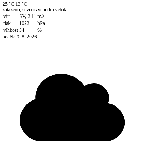
25 °C
13 °C
zataženo, severovýchodní větřík
vítr
SV, 2.11
m/s
tlak
1022
hPa
vlhkost
34
%
neděle 9. 8. 2026