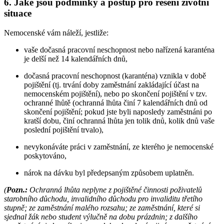
6. Jaké jsou podmínky a postup pro řešení životní
situace
Nemocenské vám náleží, jestliže:
vaše dočasná pracovní neschopnost nebo nařízená karanténa
je delší než 14 kalendářních dnů,
dočasná pracovní neschopnost (karanténa) vznikla v době
pojištění (tj. trvání doby zaměstnání zakládající účast na
nemocenském pojištění), nebo po skončení pojištění v tzv.
ochranné lhůtě (ochranná lhůta činí 7 kalendářních dnů od
skončení pojištění; pokud jste byli naposledy zaměstnáni po
kratší dobu, činí ochranná lhůta jen tolik dnů, kolik dnů vaše
poslední pojištění trvalo),
nevykonáváte práci v zaměstnání, ze kterého je nemocenské
poskytováno,
nárok na dávku byl předepsaným způsobem uplatněn.
(
Pozn.:
Ochranná lhůta neplyne z pojištěné činnosti poživatelů
starobního důchodu, invalidního důchodu pro invaliditu třetího
stupně; ze zaměstnání malého rozsahu; ze zaměstnání, které si
sjednal žák nebo student výlučně na dobu prázdnin; z dalšího