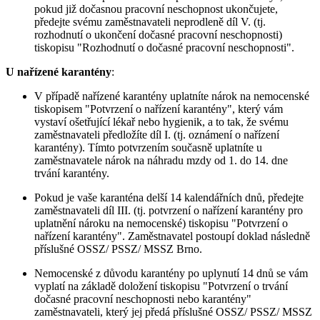
pokud již dočasnou pracovní neschopnost ukončujete,
předejte svému zaměstnavateli neprodleně díl V. (tj.
rozhodnutí o ukončení dočasné pracovní neschopnosti)
tiskopisu "Rozhodnutí o dočasné pracovní neschopnosti".
U nařízené karantény
:
V případě nařízené karantény uplatníte nárok na nemocenské
tiskopisem "Potvrzení o nařízení karantény", který vám
vystaví ošetřující lékař nebo hygienik, a to tak, že svému
zaměstnavateli předložíte díl I. (tj. oznámení o nařízení
karantény). Tímto potvrzením současně uplatníte u
zaměstnavatele nárok na náhradu mzdy od 1. do 14. dne
trvání karantény.
Pokud je vaše karanténa delší 14 kalendářních dnů, předejte
zaměstnavateli díl III. (tj. potvrzení o nařízení karantény pro
uplatnění nároku na nemocenské) tiskopisu "Potvrzení o
nařízení karantény". Zaměstnavatel postoupí doklad následně
příslušné OSSZ/ PSSZ/ MSSZ Brno.
Nemocenské z důvodu karantény po uplynutí 14 dnů se vám
vyplatí na základě doložení tiskopisu "Potvrzení o trvání
dočasné pracovní neschopnosti nebo karantény"
zaměstnavateli, který jej předá příslušné OSSZ/ PSSZ/ MSSZ