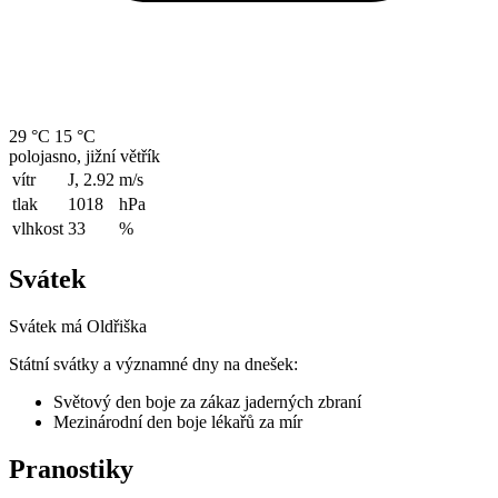
29 °C
15 °C
polojasno, jižní větřík
vítr
J, 2.92
m/s
tlak
1018
hPa
vlhkost
33
%
Svátek
Svátek má
Oldřiška
Státní svátky a významné dny na dnešek:
Světový den boje za zákaz jaderných zbraní
Mezinárodní den boje lékařů za mír
Pranostiky