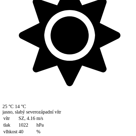
25 °C
14 °C
jasno, slabý severozápadní vítr
vítr
SZ, 4.16
m/s
tlak
1022
hPa
vlhkost
40
%