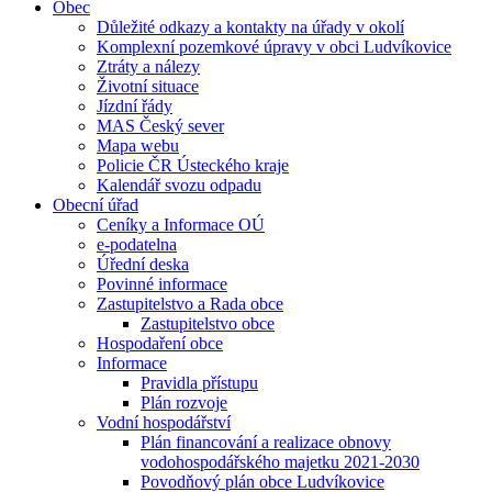
Obec
Důležité odkazy a kontakty na úřady v okolí
Komplexní pozemkové úpravy v obci Ludvíkovice
Ztráty a nálezy
Životní situace
Jízdní řády
MAS Český sever
Mapa webu
Policie ČR Ústeckého kraje
Kalendář svozu odpadu
Obecní úřad
Ceníky a Informace OÚ
e-podatelna
Úřední deska
Povinné informace
Zastupitelstvo a Rada obce
Zastupitelstvo obce
Hospodaření obce
Informace
Pravidla přístupu
Plán rozvoje
Vodní hospodářství
Plán financování a realizace obnovy
vodohospodářského majetku 2021-2030
Povodňový plán obce Ludvíkovice