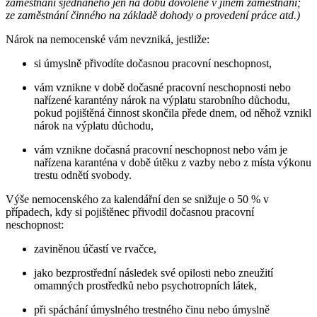
zaměstnání sjednaného jen na dobu dovolené v jiném zaměstnání;
ze zaměstnání činného na základě dohody o provedení práce atd.)
Nárok na nemocenské vám nevzniká, jestliže:
si úmyslně přivodíte dočasnou pracovní neschopnost,
vám vznikne v době dočasné pracovní neschopnosti nebo
nařízené karantény nárok na výplatu starobního důchodu,
pokud pojištěná činnost skončila přede dnem, od něhož vznikl
nárok na výplatu důchodu,
vám vznikne dočasná pracovní neschopnost nebo vám je
nařízena karanténa v době útěku z vazby nebo z místa výkonu
trestu odnětí svobody.
Výše nemocenského za kalendářní den se snižuje o 50 % v
případech, kdy si pojištěnec přivodil dočasnou pracovní
neschopnost:
zaviněnou účastí ve rvačce,
jako bezprostřední následek své opilosti nebo zneužití
omamných prostředků nebo psychotropních látek,
při spáchání úmyslného trestného činu nebo úmyslně