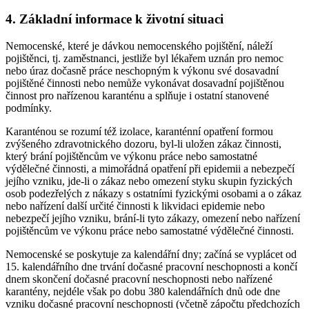
4. Základní informace k životní situaci
Nemocenské, které je dávkou nemocenského pojištění, náleží
pojištěnci, tj. zaměstnanci, jestliže byl lékařem uznán pro nemoc
nebo úraz dočasně práce neschopným k výkonu své dosavadní
pojištěné činnosti nebo nemůže vykonávat dosavadní pojištěnou
činnost pro nařízenou karanténu a splňuje i ostatní stanovené
podmínky.
Karanténou se rozumí též izolace, karanténní opatření formou
zvýšeného zdravotnického dozoru, byl-li uložen zákaz činnosti,
který brání pojištěncům ve výkonu práce nebo samostatné
výdělečné činnosti, a mimořádná opatření při epidemii a nebezpečí
jejího vzniku, jde-li o zákaz nebo omezení styku skupin fyzických
osob podezřelých z nákazy s ostatními fyzickými osobami a o zákaz
nebo nařízení další určité činnosti k likvidaci epidemie nebo
nebezpečí jejího vzniku, brání-li tyto zákazy, omezení nebo nařízení
pojištěncům ve výkonu práce nebo samostatné výdělečné činnosti.
Nemocenské se poskytuje za kalendářní dny; začíná se vyplácet od
15. kalendářního dne trvání dočasné pracovní neschopnosti a končí
dnem skončení dočasné pracovní neschopnosti nebo nařízené
karantény, nejdéle však po dobu 380 kalendářních dnů ode dne
vzniku dočasné pracovní neschopnosti (včetně zápočtu předchozích