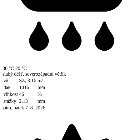
30 °C
20 °C
slabý déšť, severozápadní větřík
vítr
SZ, 3.16
m/s
tlak
1016
hPa
vlhkost
46
%
srážky
2.13
mm
zítra, pátek 7. 8. 2026