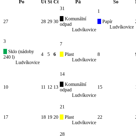
Po
Út
St
Čt
Pá
So
31
1
Komunální
27
28
29
30
Papír
odpad
Ludvíkovice
Ludvíkovice
3
7
Sklo (nádoby
4
5
6
Plast
8
240 l)
Ludvíkovice
Ludvíkovice
14
Komunální
10
11
12
13
15
odpad
Ludvíkovice
21
17
18
19
20
Plast
22
Ludvíkovice
28