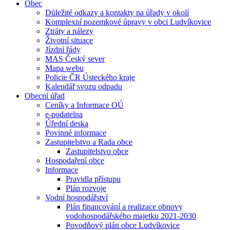
Obec
Důležité odkazy a kontakty na úřady v okolí
Komplexní pozemkové úpravy v obci Ludvíkovice
Ztráty a nálezy
Životní situace
Jízdní řády
MAS Český sever
Mapa webu
Policie ČR Ústeckého kraje
Kalendář svozu odpadu
Obecní úřad
Ceníky a Informace OÚ
e-podatelna
Úřední deska
Povinné informace
Zastupitelstvo a Rada obce
Zastupitelstvo obce
Hospodaření obce
Informace
Pravidla přístupu
Plán rozvoje
Vodní hospodářství
Plán financování a realizace obnovy
vodohospodářského majetku 2021-2030
Povodňový plán obce Ludvíkovice