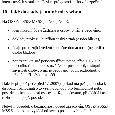
internetových stránkách České správy sociálního zabezpečení.
10. Jaké doklady je nutné mít s sebou
Na OSSZ/ PSSZ/ MSSZ je třeba předložit:
identifikační údaje žadatele a osoby, o níž je pečováno,
doklady prokazující příbuzenský vztah (osoba blízká),
údaje prokazující vedení společné domácnosti (nejde-li o
osobu blízkou),
potvrzení krajské pobočky úřadu práce, před 1.1.2012
obecního úřadu obce s rozšířenou působností, o stupni
závislosti osoby, o níž je pečováno, popř. rozhodnutí o
přiznání příspěvku na péči.
Dále (v případě péče před 1.1.2007), pokud má pečující osoba k
dispozici rozhodnutí o zvýšení důchodu pro bezmocnost nebo
posudek o bezmocnosti osoby, o niž je pečováno, předkládá i toto
rozhodnutí, popř. posudek.
Nebyl-li posudek o bezmocnosti dosud zpracován, OSSZ/ PSSZ/
MSSZ si jej sama vyžádá od svého posudkového lékaře.