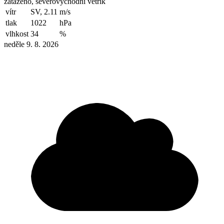
zataženo, severovýchodní větřík
vítr
SV, 2.11
m/s
tlak
1022
hPa
vlhkost
34
%
neděle 9. 8. 2026