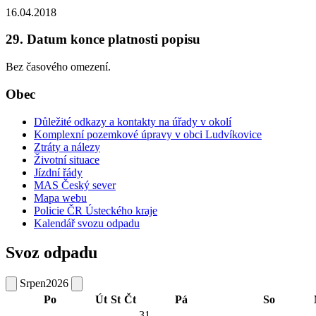
16.04.2018
29. Datum konce platnosti popisu
Bez časového omezení.
Obec
Důležité odkazy a kontakty na úřady v okolí
Komplexní pozemkové úpravy v obci Ludvíkovice
Ztráty a nálezy
Životní situace
Jízdní řády
MAS Český sever
Mapa webu
Policie ČR Ústeckého kraje
Kalendář svozu odpadu
Svoz odpadu
Srpen
2026
Po
Út
St
Čt
Pá
So
31