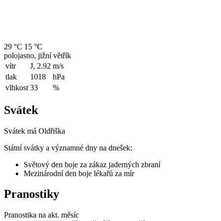
29 °C
15 °C
polojasno, jižní větřík
vítr
J, 2.92
m/s
tlak
1018
hPa
vlhkost
33
%
Svátek
Svátek má
Oldřiška
Státní svátky a významné dny na dnešek:
Světový den boje za zákaz jaderných zbraní
Mezinárodní den boje lékařů za mír
Pranostiky
Pranostika na akt. měsíc