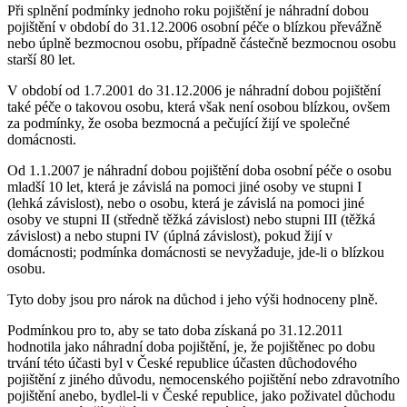
Při splnění podmínky jednoho roku pojištění je náhradní dobou
pojištění v období do 31.12.2006 osobní péče o blízkou převážně
nebo úplně bezmocnou osobu, případně částečně bezmocnou osobu
starší 80 let.
V období od 1.7.2001 do 31.12.2006 je náhradní dobou pojištění
také péče o takovou osobu, která však není osobou blízkou, ovšem
za podmínky, že osoba bezmocná a pečující žijí ve společné
domácnosti.
Od 1.1.2007 je náhradní dobou pojištění doba osobní péče o osobu
mladší 10 let, která je závislá na pomoci jiné osoby ve stupni I
(lehká závislost), nebo o osobu, která je závislá na pomoci jiné
osoby ve stupni II (středně těžká závislost) nebo stupni III (těžká
závislost) a nebo stupni IV (úplná závislost), pokud žijí v
domácnosti; podmínka domácnosti se nevyžaduje, jde-li o blízkou
osobu.
Tyto doby jsou pro nárok na důchod i jeho výši hodnoceny plně.
Podmínkou pro to, aby se tato doba získaná po 31.12.2011
hodnotila jako náhradní doba pojištění, je, že pojištěnec po dobu
trvání této účasti byl v České republice účasten důchodového
pojištění z jiného důvodu, nemocenského pojištění nebo zdravotního
pojištění anebo, bydlel-li v České republice, jako poživatel důchodu