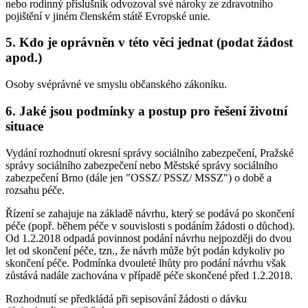
nebo rodinný příslušník odvozoval své nároky ze zdravotního
pojištění v jiném členském státě Evropské unie.
5. Kdo je oprávněn v této věci jednat (podat žádost
apod.)
Osoby svéprávné ve smyslu občanského zákoníku.
6. Jaké jsou podmínky a postup pro řešení životní
situace
Vydání rozhodnutí okresní správy sociálního zabezpečení, Pražské
správy sociálního zabezpečení nebo Městské správy sociálního
zabezpečení Brno (dále jen "OSSZ/ PSSZ/ MSSZ") o době a
rozsahu péče.
Řízení se zahajuje na základě návrhu, který se podává po skončení
péče (popř. během péče v souvislosti s podáním žádosti o důchod).
Od 1.2.2018 odpadá povinnost podání návrhu nejpozději do dvou
let od skončení péče, tzn., že návrh může být podán kdykoliv po
skončení péče. Podmínka dvouleté lhůty pro podání návrhu však
zůstává nadále zachována v případě péče skončené před 1.2.2018.
Rozhodnutí se předkládá při sepisování žádosti o dávku