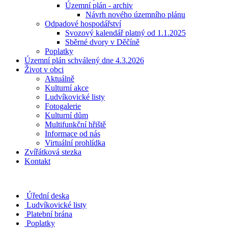
Územní plán - archiv
Návrh nového územního plánu
Odpadové hospodářství
Svozový kalendář platný od 1.1.2025
Sběrné dvory v Děčíně
Poplatky
Územní plán schválený dne 4.3.2026
Život v obci
Aktuálně
Kulturní akce
Ludvíkovické listy
Fotogalerie
Kulturní dům
Multifunkční hřiště
Informace od nás
Virtuální prohlídka
Zvířátková stezka
Kontakt
Úřední deska
Ludvíkovické listy
Platební brána
Poplatky