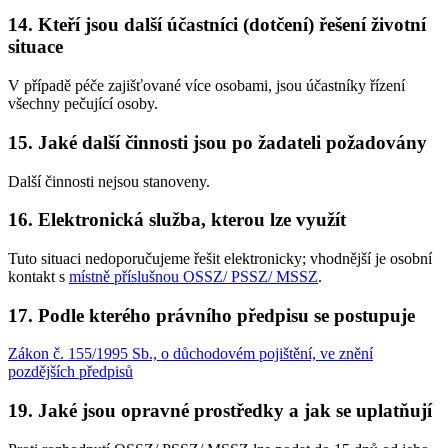
14. Kteří jsou další účastníci (dotčení) řešení životní
situace
V případě péče zajišťované více osobami, jsou účastníky řízení
všechny pečující osoby.
15. Jaké další činnosti jsou po žadateli požadovány
Další činnosti nejsou stanoveny.
16. Elektronická služba, kterou lze využít
Tuto situaci nedoporučujeme řešit elektronicky; vhodnější je osobní
kontakt s
místně příslušnou OSSZ/ PSSZ/ MSSZ
.
17. Podle kterého právního předpisu se postupuje
Zákon č. 155/1995 Sb., o důchodovém pojištění, ve znění
pozdějších předpisů
19. Jaké jsou opravné prostředky a jak se uplatňují