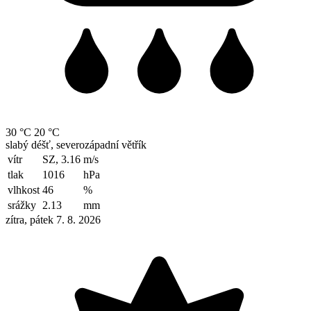
30 °C
20 °C
slabý déšť, severozápadní větřík
vítr
SZ, 3.16
m/s
tlak
1016
hPa
vlhkost
46
%
srážky
2.13
mm
zítra, pátek 7. 8. 2026