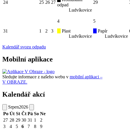
24
25
26
27
29
odpad
Ludvíkovice
4
5
31
1
2
3
Plast
Papír
Ludvíkovice
Ludvíkovice
Kalendář svozu odpadu
Mobilní aplikace
Sledujte informace z našeho webu v
mobilní aplikaci –
V OBRAZE.
Kalendář akcí
Srpen
2026
Po
Út
St
Čt
Pá
So
Ne
27
28
29
30
31
1
2
3
4
5
6
7
8
9