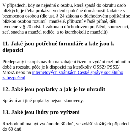
V případech, kdy se nejedná o osobu, která spadá do okruhu osob
blízkých, je třeba prokázat vedení společné domácnosti žadatele s
bezmocnou osobou (dle ust. § 24 zákona o důchodovém pojištění se
blízkou osobou rozumí - manželé, příbuzní v řadě přímé, děti
uvedené v § 20 odst. 1 zákona o důchodovém pojištění, sourozenci,
zeť, snacha a manžel rodiče, a to kteréhokoli z manželů).
11. Jaké jsou potřebné formuláře a kde jsou k
dispozici
Předepsaný tiskopis návrhu na zahájení řízení o vydání rozhodnutí o
době a rozsahu péče je k dispozici na kterékoliv OSSZ/ PSSZ/
MSSZ nebo na
internetových stránkách České správy sociálního
zabezpečení
.
12. Jaké jsou poplatky a jak je lze uhradit
Správní ani jiné poplatky nejsou stanoveny.
13. Jaké jsou lhůty pro vyřízení
Rozhodnutí má být vydáno do 30 dnů, ve zvlášť složitých případech
do 60 dnů.