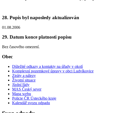
28. Popis byl naposledy aktualizován
01.08.2006
29. Datum konce platnosti popisu
Bez časového omezení.
Obec
Důležité odkazy a kontakty na úřady v okolí
Komplexní pozemkové úpravy v obci Ludvíkovice
Ztráty a nálezy
Životní situace
Jízdní řády
MAS Český sever
Mapa webu
Policie ČR Ústeckého kraje
Kalendář svozu odpadu