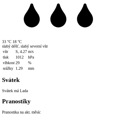
33 °C
18 °C
slabý déšť, slabý severní vítr
vítr
S, 4.27
m/s
tlak
1012
hPa
vlhkost
29
%
srážky
1.29
mm
Svátek
Svátek má
Lada
Pranostiky
Pranostika na akt. měsíc