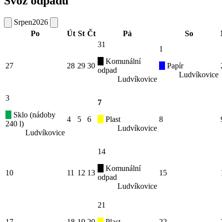
Svoz odpadu
Srpen
2026
Po
Út
St
Čt
Pá
So
31
1
Komunální
27
28
29
30
Papír
odpad
Ludvíkovice
Ludvíkovice
3
7
Sklo (nádoby
4
5
6
Plast
8
240 l)
Ludvíkovice
Ludvíkovice
14
Komunální
10
11
12
13
15
odpad
Ludvíkovice
21
17
18
19
20
Plast
22