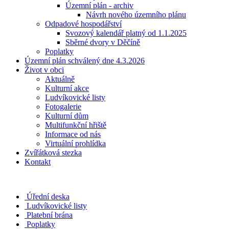
Územní plán - archiv
Návrh nového územního plánu
Odpadové hospodářství
Svozový kalendář platný od 1.1.2025
Sběrné dvory v Děčíně
Poplatky
Územní plán schválený dne 4.3.2026
Život v obci
Aktuálně
Kulturní akce
Ludvíkovické listy
Fotogalerie
Kulturní dům
Multifunkční hřiště
Informace od nás
Virtuální prohlídka
Zvířátková stezka
Kontakt
Úřední deska
Ludvíkovické listy
Platební brána
Poplatky