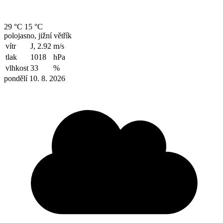
29 °C
15 °C
polojasno, jižní větřík
vítr
J, 2.92
m/s
tlak
1018
hPa
vlhkost
33
%
pondělí 10. 8. 2026