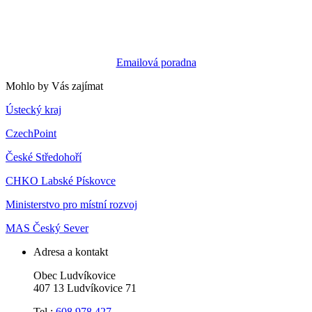
Emailová poradna
Mohlo by Vás zajímat
Ústecký kraj
CzechPoint
České Středohoří
CHKO Labské Pískovce
Ministerstvo pro místní rozvoj
MAS Český Sever
Adresa a kontakt
Obec Ludvíkovice
407 13 Ludvíkovice 71
Tel.:
608 978 427