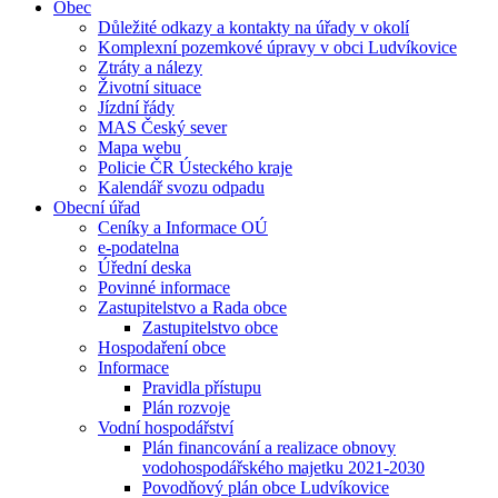
Obec
Důležité odkazy a kontakty na úřady v okolí
Komplexní pozemkové úpravy v obci Ludvíkovice
Ztráty a nálezy
Životní situace
Jízdní řády
MAS Český sever
Mapa webu
Policie ČR Ústeckého kraje
Kalendář svozu odpadu
Obecní úřad
Ceníky a Informace OÚ
e-podatelna
Úřední deska
Povinné informace
Zastupitelstvo a Rada obce
Zastupitelstvo obce
Hospodaření obce
Informace
Pravidla přístupu
Plán rozvoje
Vodní hospodářství
Plán financování a realizace obnovy
vodohospodářského majetku 2021-2030
Povodňový plán obce Ludvíkovice