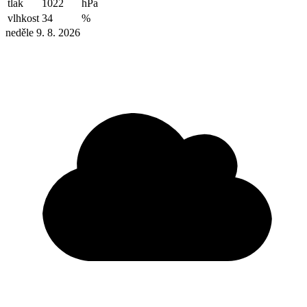
tlak
1022
hPa
vlhkost
34
%
neděle 9. 8. 2026