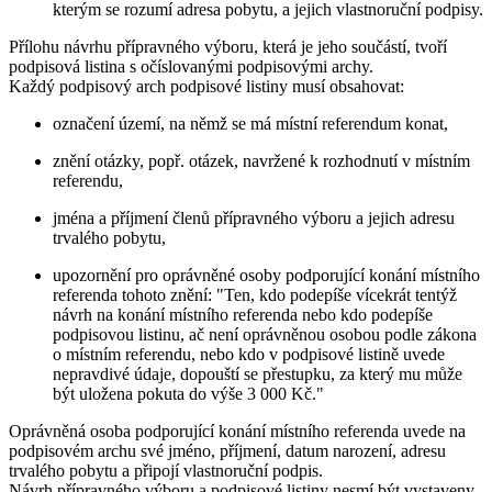
kterým se rozumí adresa pobytu, a jejich vlastnoruční podpisy.
Přílohu návrhu přípravného výboru, která je jeho součástí, tvoří
podpisová listina s očíslovanými podpisovými archy.
Každý podpisový arch podpisové listiny musí obsahovat:
označení území, na němž se má místní referendum konat,
znění otázky, popř. otázek, navržené k rozhodnutí v místním
referendu,
jména a příjmení členů přípravného výboru a jejich adresu
trvalého pobytu,
upozornění pro oprávněné osoby podporující konání místního
referenda tohoto znění: "Ten, kdo podepíše vícekrát tentýž
návrh na konání místního referenda nebo kdo podepíše
podpisovou listinu, ač není oprávněnou osobou podle zákona
o místním referendu, nebo kdo v podpisové listině uvede
nepravdivé údaje, dopouští se přestupku, za který mu může
být uložena pokuta do výše 3 000 Kč."
Oprávněná osoba podporující konání místního referenda uvede na
podpisovém archu své jméno, příjmení, datum narození, adresu
trvalého pobytu a připojí vlastnoruční podpis.
Návrh přípravného výboru a podpisové listiny nesmí být vystaveny