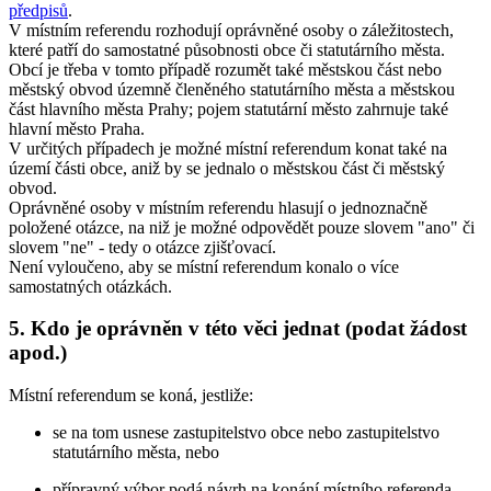
předpisů
.
V místním referendu rozhodují oprávněné osoby o záležitostech,
které patří do samostatné působnosti obce či statutárního města.
Obcí je třeba v tomto případě rozumět také městskou část nebo
městský obvod územně členěného statutárního města a městskou
část hlavního města Prahy; pojem statutární město zahrnuje také
hlavní město Praha.
V určitých případech je možné místní referendum konat také na
území části obce, aniž by se jednalo o městskou část či městský
obvod.
Oprávněné osoby v místním referendu hlasují o jednoznačně
položené otázce, na niž je možné odpovědět pouze slovem "ano" či
slovem "ne" - tedy o otázce zjišťovací.
Není vyloučeno, aby se místní referendum konalo o více
samostatných otázkách.
5. Kdo je oprávněn v této věci jednat (podat žádost
apod.)
Místní referendum se koná, jestliže:
se na tom usnese zastupitelstvo obce nebo zastupitelstvo
statutárního města, nebo
přípravný výbor podá návrh na konání místního referenda