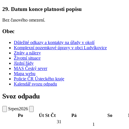
29. Datum konce platnosti popisu
Bez časového omezení.
Obec
Důležité odkazy a kontakty na úřady v okolí
Komplexní pozemkové úpravy v obci Ludvíkovice
Ztráty a nálezy
Životní situace
Jízdní řády
MAS Český sever
Mapa webu
Policie ČR Ústeckého kraje
Kalendář svozu odpadu
Svoz odpadu
Srpen
2026
Po
Út
St
Čt
Pá
So
31
1