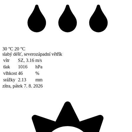
30 °C
20 °C
slabý déšť, severozápadní větřík
vítr
SZ, 3.16
m/s
tlak
1016
hPa
vlhkost
46
%
srážky
2.13
mm
zítra, pátek 7. 8. 2026