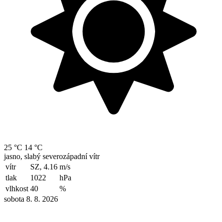
25 °C
14 °C
jasno, slabý severozápadní vítr
vítr
SZ, 4.16
m/s
tlak
1022
hPa
vlhkost
40
%
sobota 8. 8. 2026