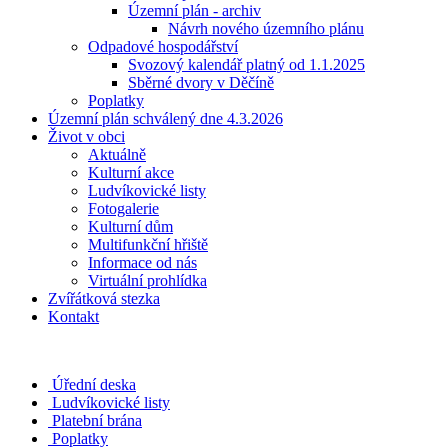
Územní plán - archiv
Návrh nového územního plánu
Odpadové hospodářství
Svozový kalendář platný od 1.1.2025
Sběrné dvory v Děčíně
Poplatky
Územní plán schválený dne 4.3.2026
Život v obci
Aktuálně
Kulturní akce
Ludvíkovické listy
Fotogalerie
Kulturní dům
Multifunkční hřiště
Informace od nás
Virtuální prohlídka
Zvířátková stezka
Kontakt
Úřední deska
Ludvíkovické listy
Platební brána
Poplatky