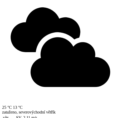
25 °C
13 °C
zataženo, severovýchodní větřík
vítr
SV, 2.11
m/s