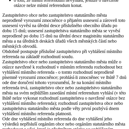
o tom, že místní referendum nevyhlásí, jestliže o navržené
otázce nelze místní referendum konat.
Zastupitelstvo obce nebo zastupitelstvo statutárního města
neprodleně vyrozumí zmocněnce o přijatém usnesení a zároveň toto
usnesení vyvěsí na úřední desce příslušného obecního úřadu po
dobu 15 dnů; usnesení zastupitelstva statutárního města se vyvěsí
neprodleně po dobu 15 dnů na úřední desce magistrátu statutárního
města a na úředních deskách úřadů všech městských částí nebo
městských obvodů.
Obdobně postupuje příslušné zastupitelstvo při vyhlášení místního
referenda na základě rozhodnutí soudu.
Zastupitelstvo obce nebo zastupitelstvo statutárního města může o
otázce navržené k rozhodnutí v místním referendu rozhodnout bez
vyhlášení místního referenda - o tomto rozhodnutí neprodleně
písemně vyrozumí zmocněnce; prohlásí-li zmocněnec ve lhůtě 7 dnů
ode dne doručení tohoto vyrozumění, že na konání místního
referenda trvá, zastupitelstvo obce nebo zastupitelstvo statutárního
města na svém nejbližším zasedání místní referendum vyhlásí (v této
lhůtě nelze vykonat rozhodnutí zastupitelstva o navržené otázce bez
vyhlášení místního referenda); rozhodnutí zastupitelstva obce nebo
zastupitelstva statutárního města podle věty první pozbývá dnem
vyhlášení místního referenda platnosti.
Ode dne vyhlášení místního referenda do dne vyhlášení jeho
výsledků nepřísluší orgánům obce nebo orgánům statutárního města