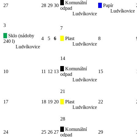
Komunální
27
28
29
30
Papír
odpad
Ludvíkovice
Ludvíkovice
3
7
Sklo (nádoby
4
5
6
Plast
8
240 l)
Ludvíkovice
Ludvíkovice
14
Komunální
10
11
12
13
15
odpad
Ludvíkovice
21
17
18
19
20
Plast
22
Ludvíkovice
28
Komunální
24
25
26
27
29
odpad