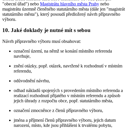
"obecní úřad") nebo
Magistrátu hlavního města Prahy
nebo
magistrátu územně členěného statutárního města (dále jen "magistrát
statutárního města"), který posoudí předložený návrh přípravného
výboru.
10. Jaké doklady je nutné mít s sebou
Návrh přípravného výboru musí obsahovat:
označení území, na němž se konání místního referenda
navrhuje,
znění otázky, popř. otázek, navržené k rozhodnutí v místním
referendu,
odůvodnění návrhu,
odhad nákladů spojených s provedením místního referenda a
realizací rozhodnutí přijatého v místním referendu a způsob
jejich úhrady z rozpočtu obce, popř. statutárního města,
označení zmocněnce z členů přípravného výboru,
jména a příjmení členů přípravného výboru, jejich datum
narození, místo, kde jsou přihlášeni k trvalému pobytu,