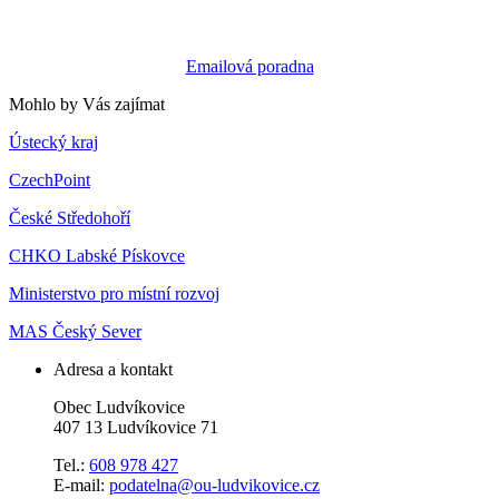
Emailová poradna
Mohlo by Vás zajímat
Ústecký kraj
CzechPoint
České Středohoří
CHKO Labské Pískovce
Ministerstvo pro místní rozvoj
MAS Český Sever
Adresa a kontakt
Obec Ludvíkovice
407 13 Ludvíkovice 71
Tel.:
608 978 427
E-mail:
podatelna@ou-ludvikovice.cz