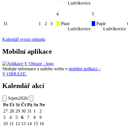
Ludvíkovice
4
5
31
1
2
3
Plast
Papír
Ludvíkovice
Ludvíkovice
Kalendář svozu odpadu
Mobilní aplikace
Sledujte informace z našeho webu v
mobilní aplikaci –
V OBRAZE.
Kalendář akcí
Srpen
2026
Po
Út
St
Čt
Pá
So
Ne
27
28
29
30
31
1
2
3
4
5
6
7
8
9
10
11
12
13
14
15
16