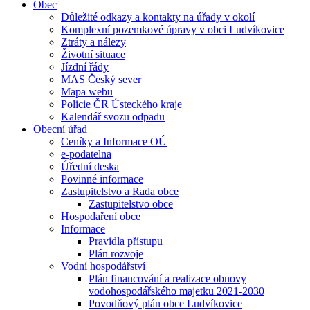
Obec
Důležité odkazy a kontakty na úřady v okolí
Komplexní pozemkové úpravy v obci Ludvíkovice
Ztráty a nálezy
Životní situace
Jízdní řády
MAS Český sever
Mapa webu
Policie ČR Ústeckého kraje
Kalendář svozu odpadu
Obecní úřad
Ceníky a Informace OÚ
e-podatelna
Úřední deska
Povinné informace
Zastupitelstvo a Rada obce
Zastupitelstvo obce
Hospodaření obce
Informace
Pravidla přístupu
Plán rozvoje
Vodní hospodářství
Plán financování a realizace obnovy
vodohospodářského majetku 2021-2030
Povodňový plán obce Ludvíkovice