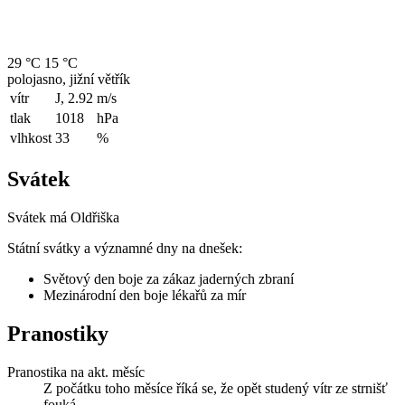
29 °C
15 °C
polojasno, jižní větřík
vítr
J, 2.92
m/s
tlak
1018
hPa
vlhkost
33
%
Svátek
Svátek má
Oldřiška
Státní svátky a významné dny na dnešek:
Světový den boje za zákaz jaderných zbraní
Mezinárodní den boje lékařů za mír
Pranostiky
Pranostika na akt. měsíc
Z počátku toho měsíce říká se, že opět studený vítr ze strnišť
fouká.