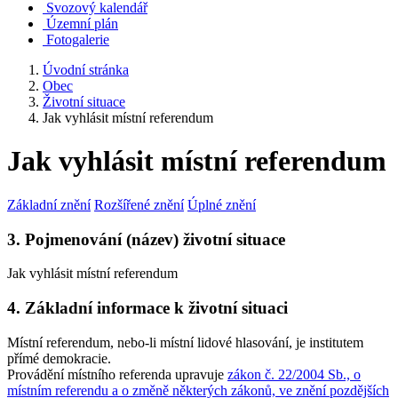
Svozový kalendář
Územní plán
Fotogalerie
Úvodní stránka
Obec
Životní situace
Jak vyhlásit místní referendum
Jak vyhlásit místní referendum
Základní znění
Rozšířené znění
Úplné znění
3. Pojmenování (název) životní situace
Jak vyhlásit místní referendum
4. Základní informace k životní situaci
Místní referendum, nebo-li místní lidové hlasování, je institutem
přímé demokracie.
Provádění místního referenda upravuje
zákon č. 22/2004 Sb., o
místním referendu a o změně některých zákonů, ve znění pozdějších