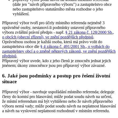
(dále jen "návrh přípravného výboru") a zastupitelstvo obce
nebo zastupitelstvo statutárního města rozhodne o jeho
vyhlášení.
Přípravný výbor tvoří pro účely místního referenda nejméně 3
oprávněné osoby, nestanoví-li podmínky ustavení přípravného
výboru zvláštní právní předpis - např.
§ 21 zákona č. 128/2000 Sb.,
o obcích (obecní zřízení), ve znění pozdějších předpisů
.
Oprávněnou osobou je každá osoba, která má právo volit do
zastupitelstva obce dle
§ 4 zákona č. 491/2001 Sb., o volbách do
zastupitelstev obcí a o změně některých zákonů, ve znění pozdějších
předpisů
.
Přípravný výbor uvede, kdo z jeho členů je zmocněn jednat jejich
jménem; úkony zmocněnce jsou pro přípravný výbor závazné.
6. Jaké jsou podmínky a postup pro řešení životní
situace
Přípravný výbor - navrhuje uspořádání místního referenda; deleguje
členy do komisí pro hlasování; může podat soudu návrh na určení,
že místní referendum má být vyhlášeno nebo že návrh přípravného
výboru nemá vady; může podat soudu návrh na neplatnost hlasování
a návrh na vyslovení neplatnosti rozhodnutí v místním referendu.