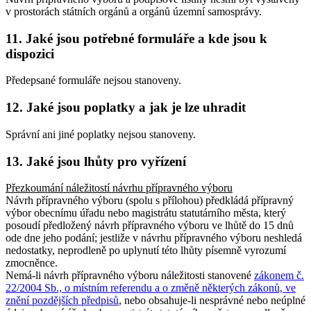
v prostorách státních orgánů a orgánů územní samosprávy.
11. Jaké jsou potřebné formuláře a kde jsou k
dispozici
Předepsané formuláře nejsou stanoveny.
12. Jaké jsou poplatky a jak je lze uhradit
Správní ani jiné poplatky nejsou stanoveny.
13. Jaké jsou lhůty pro vyřízení
Přezkoumání náležitostí návrhu přípravného výboru
Návrh přípravného výboru (spolu s přílohou) předkládá přípravný
výbor obecnímu úřadu nebo magistrátu statutárního města, který
posoudí předložený návrh přípravného výboru ve lhůtě do 15 dnů
ode dne jeho podání; jestliže v návrhu přípravného výboru neshledá
nedostatky, neprodleně po uplynutí této lhůty písemně vyrozumí
zmocněnce.
Nemá-li návrh přípravného výboru náležitosti stanovené
zákonem č.
22/2004 Sb., o místním referendu a o změně některých zákonů, ve
znění pozdějších předpisů
, nebo obsahuje-li nesprávné nebo neúplné