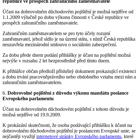
republice ve prospěch zahraničního zaměstnavatele
Účast na dobrovolném důchodovém pojištění je možná nejdříve od
1.1.2009 výlučně po dobu výkonu činnosti v České republice ve
prospěch zahraničního zaměstnavatele.
Zahraničním zaměstnavatelem se pro tyto účely rozumí
zaměstnavatel, jehož sídlo je na území státu, s nímž Česká republika
neuzavřela mezinárodní smlouvu o sociálním zabezpečení.
Za dobu přede dnem podání přihlášky je účast na pojištění možná
nejvýše v rozsahu 2 let bezprostředně před tímto dnem.
K přihlášce občan předloží příslušný dokument prokazující existenci
a dobu trvání pracovněprávního nebo obdobného vztahu mezi ním a
zahraničním zaměstnavatelem.
6.
Dobrovolné pojištění z důvodu výkonu mandátu poslance
Evropského parlamentu
Účast na dobrovolném důchodovém pojištění z tohoto důvodu je
možná nejdříve od 19.9.2009.
K prokázání skutečnosti, že osoba podávající přihlášku k účasti na
dobrovolném důchodovém pojištění je poslancem Evropské unie, se
nejčastěji využijí
internetové stránky Evropského parlamentu
, které