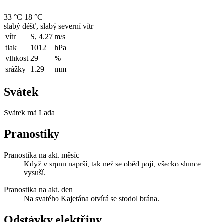
33 °C
18 °C
slabý déšť, slabý severní vítr
vítr
S, 4.27
m/s
tlak
1012
hPa
vlhkost
29
%
srážky
1.29
mm
Svátek
Svátek má
Lada
Pranostiky
Pranostika na akt. měsíc
Když v srpnu naprší, tak než se oběd pojí, všecko slunce
vysuší.
Pranostika na akt. den
Na svatého Kajetána otvírá se stodol brána.
Odstávky elektřiny