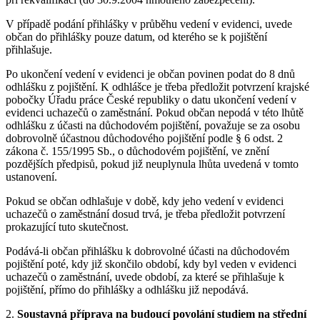
V případě podání přihlášky v průběhu vedení v evidenci, uvede
občan do přihlášky pouze datum, od kterého se k pojištění
přihlašuje.
Po ukončení vedení v evidenci je občan povinen podat do 8 dnů
odhlášku z pojištění. K odhlášce je třeba předložit potvrzení krajské
pobočky Úřadu práce České republiky o datu ukončení vedení v
evidenci uchazečů o zaměstnání. Pokud občan nepodá v této lhůtě
odhlášku z účasti na důchodovém pojištění, považuje se za osobu
dobrovolně účastnou důchodového pojištění podle § 6 odst. 2
zákona č. 155/1995 Sb., o důchodovém pojištění, ve znění
pozdějších předpisů, pokud již neuplynula lhůta uvedená v tomto
ustanovení.
Pokud se občan odhlašuje v době, kdy jeho vedení v evidenci
uchazečů o zaměstnání dosud trvá, je třeba předložit potvrzení
prokazující tuto skutečnost.
Podává-li občan přihlášku k dobrovolné účasti na důchodovém
pojištění poté, kdy již skončilo období, kdy byl veden v evidenci
uchazečů o zaměstnání, uvede období, za které se přihlašuje k
pojištění, přímo do přihlášky a odhlášku již nepodává.
2.
Soustavná příprava na budoucí povolání studiem na střední