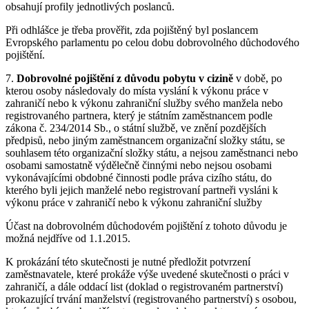
obsahují profily jednotlivých poslanců.
Při odhlášce je třeba prověřit, zda pojištěný byl poslancem
Evropského parlamentu po celou dobu dobrovolného důchodového
pojištění.
7.
Dobrovolné pojištění z důvodu pobytu v cizině
v době, po
kterou osoby následovaly do místa vyslání k výkonu práce v
zahraničí nebo k výkonu zahraniční služby svého manžela nebo
registrovaného partnera, který je státním zaměstnancem podle
zákona č. 234/2014 Sb., o státní službě, ve znění pozdějších
předpisů, nebo jiným zaměstnancem organizační složky státu, se
souhlasem této organizační složky státu, a nejsou zaměstnanci nebo
osobami samostatně výdělečně činnými nebo nejsou osobami
vykonávajícími obdobné činnosti podle práva cizího státu, do
kterého byli jejich manželé nebo registrovaní partneři vysláni k
výkonu práce v zahraničí nebo k výkonu zahraniční služby
Účast na dobrovolném důchodovém pojištění z tohoto důvodu je
možná nejdříve od 1.1.2015.
K prokázání této skutečnosti je nutné předložit potvrzení
zaměstnavatele, které prokáže výše uvedené skutečnosti o práci v
zahraničí, a dále oddací list (doklad o registrovaném partnerství)
prokazující trvání manželství (registrovaného partnerství) s osobou,