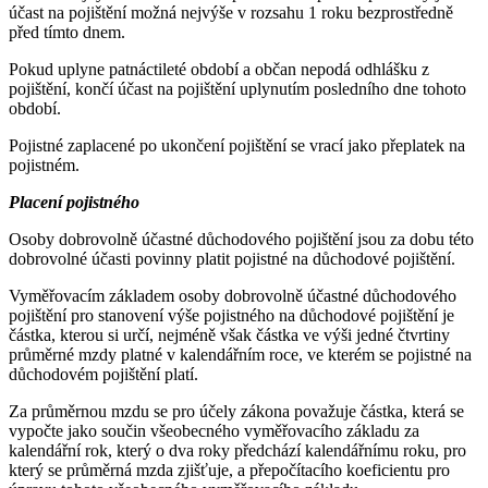
účast na pojištění možná nejvýše v rozsahu 1 roku bezprostředně
před tímto dnem.
Pokud uplyne patnáctileté období a občan nepodá odhlášku z
pojištění, končí účast na pojištění uplynutím posledního dne tohoto
období.
Pojistné zaplacené po ukončení pojištění se vrací jako přeplatek na
pojistném.
Placení pojistného
Osoby dobrovolně účastné důchodového pojištění jsou za dobu této
dobrovolné účasti povinny platit pojistné na důchodové pojištění.
Vyměřovacím základem osoby dobrovolně účastné důchodového
pojištění pro stanovení výše pojistného na důchodové pojištění je
částka, kterou si určí, nejméně však částka ve výši jedné čtvrtiny
průměrné mzdy platné v kalendářním roce, ve kterém se pojistné na
důchodovém pojištění platí.
Za průměrnou mzdu se pro účely zákona považuje částka, která se
vypočte jako součin všeobecného vyměřovacího základu za
kalendářní rok, který o dva roky předchází kalendářnímu roku, pro
který se průměrná mzda zjišťuje, a přepočítacího koeficientu pro