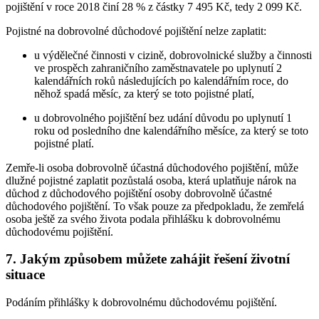
pojištění v roce 2018 činí 28 % z částky 7 495 Kč, tedy 2 099 Kč.
Pojistné na dobrovolné důchodové pojištění nelze zaplatit:
u výdělečné činnosti v cizině, dobrovolnické služby a činnosti
ve prospěch zahraničního zaměstnavatele po uplynutí 2
kalendářních roků následujících po kalendářním roce, do
něhož spadá měsíc, za který se toto pojistné platí,
u dobrovolného pojištění bez udání důvodu po uplynutí 1
roku od posledního dne kalendářního měsíce, za který se toto
pojistné platí.
Zemře-li osoba dobrovolně účastná důchodového pojištění, může
dlužné pojistné zaplatit pozůstalá osoba, která uplatňuje nárok na
důchod z důchodového pojištění osoby dobrovolně účastné
důchodového pojištění. To však pouze za předpokladu, že zemřelá
osoba ještě za svého života podala přihlášku k dobrovolnému
důchodovému pojištění.
7. Jakým způsobem můžete zahájit řešení životní
situace
Podáním přihlášky k dobrovolnému důchodovému pojištění.