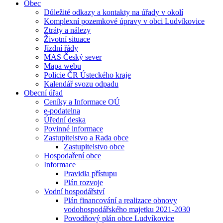
Obec
Důležité odkazy a kontakty na úřady v okolí
Komplexní pozemkové úpravy v obci Ludvíkovice
Ztráty a nálezy
Životní situace
Jízdní řády
MAS Český sever
Mapa webu
Policie ČR Ústeckého kraje
Kalendář svozu odpadu
Obecní úřad
Ceníky a Informace OÚ
e-podatelna
Úřední deska
Povinné informace
Zastupitelstvo a Rada obce
Zastupitelstvo obce
Hospodaření obce
Informace
Pravidla přístupu
Plán rozvoje
Vodní hospodářství
Plán financování a realizace obnovy
vodohospodářského majetku 2021-2030
Povodňový plán obce Ludvíkovice