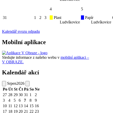
4
5
31
1
2
3
Plast
Papír
Ludvíkovice
Ludvíkovice
Kalendář svozu odpadu
Mobilní aplikace
Sledujte informace z našeho webu v
mobilní aplikaci –
V OBRAZE.
Kalendář akcí
Srpen
2026
Po
Út
St
Čt
Pá
So
Ne
27
28
29
30
31
1
2
3
4
5
6
7
8
9
10
11
12
13
14
15
16
17
18
19
20
21
22
23