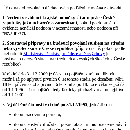
Účast na dobrovolném důchodovém pojištění je možná z důvodů:
1.
Vedení v evidenci krajské pobočky Úřadu práce České
republiky jako uchazeče o zaměstnání
, pokud po dobu této
evidence nenáleží podpora v nezaměstnanosti nebo podpora při
rekvalifikaci.
2.
Soustavné přípravy na budoucí povolání studiem na střední
nebo vysoké škole v České republice
(příp. v cizině, pokud podle
rozhodnutí
Ministerstva školství, mládeže a tělovýchovy
je
postaveno naroveň studia na středních a vysokých školách v České
republice).
V období do 31.12.2009 je účast na pojištění z tohoto důvodu
možná až po uplynutí prvních 6 let tohoto studia po dosažení věku
18 let, přičemž doba prvních 6 let studia po 18. roce věku se počítá
od 1.1.1996. Toto pojištění tedy fakticky přichází v úvahu nejdříve
od 1.1.2002.
3.
Výdělečné činnosti v cizině po 31.12.1995
, jedná-li se o:
dobu pracovního poměru,
dobu členství v družstvu, pokud občan mimo pracovněprávní
vztah k družstvu vykonává pro družstvo práci, za kterou je