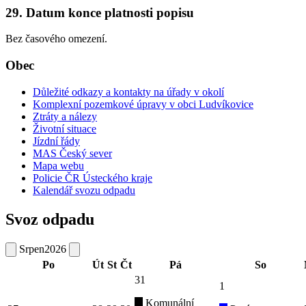
29. Datum konce platnosti popisu
Bez časového omezení.
Obec
Důležité odkazy a kontakty na úřady v okolí
Komplexní pozemkové úpravy v obci Ludvíkovice
Ztráty a nálezy
Životní situace
Jízdní řády
MAS Český sever
Mapa webu
Policie ČR Ústeckého kraje
Kalendář svozu odpadu
Svoz odpadu
Srpen
2026
Po
Út
St
Čt
Pá
So
31
1
Komunální