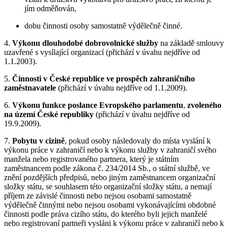
jím odměňován,
dobu činnosti osoby samostatně výdělečně činné.
4.
Výkonu dlouhodobé dobrovolnické služby
na základě smlouvy
uzavřené s vysílající organizací (přichází v úvahu nejdříve od
1.1.2003).
5.
Činnosti v České republice ve prospěch zahraničního
zaměstnavatele
(přichází v úvahu nejdříve od 1.1.2009).
6.
Výkonu funkce poslance Evropského parlamentu
,
zvoleného
na území České republiky
(přichází v úvahu nejdříve od
19.9.2009).
7.
Pobytu v cizině
, pokud osoby následovaly do místa vyslání k
výkonu práce v zahraničí nebo k výkonu služby v zahraničí svého
manžela nebo registrovaného partnera, který je státním
zaměstnancem podle zákona č. 234/2014 Sb., o státní službě, ve
znění pozdějších předpisů, nebo jiným zaměstnancem organizační
složky státu, se souhlasem této organizační složky státu, a nemají
příjem ze závislé činnosti nebo nejsou osobami samostatně
výdělečně činnými nebo nejsou osobami vykonávajícími obdobné
činnosti podle práva cizího státu, do kterého byli jejich manželé
nebo registrovaní partneři vysláni k výkonu práce v zahraničí nebo k