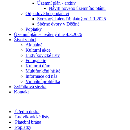
Územní plán - archiv
Návrh nového územního plánu
Odpadové hospodářství
Svozový kalendář platný od 1.1.2025
Sběrné dvory v Děčíně
Poplatky
Územní plán schválený dne 4.3.2026
Život v obci
Aktuálně
Kulturní akce
Ludvíkovické listy
Fotogalerie
Kulturní dům
Multifunkční hřiště
Informace od nás
Virtuální prohlídka
Zvířátková stezka
Kontakt
Úřední deska
Ludvíkovické listy
Platební brána
Poplatky