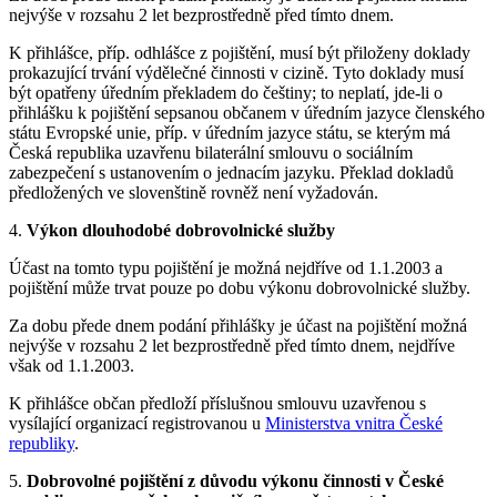
nejvýše v rozsahu 2 let bezprostředně před tímto dnem.
K přihlášce, příp. odhlášce z pojištění, musí být přiloženy doklady
prokazující trvání výdělečné činnosti v cizině. Tyto doklady musí
být opatřeny úředním překladem do češtiny; to neplatí, jde-li o
přihlášku k pojištění sepsanou občanem v úředním jazyce členského
státu Evropské unie, příp. v úředním jazyce státu, se kterým má
Česká republika uzavřenu bilaterální smlouvu o sociálním
zabezpečení s ustanovením o jednacím jazyku. Překlad dokladů
předložených ve slovenštině rovněž není vyžadován.
4.
Výkon dlouhodobé dobrovolnické služby
Účast na tomto typu pojištění je možná nejdříve od 1.1.2003 a
pojištění může trvat pouze po dobu výkonu dobrovolnické služby.
Za dobu přede dnem podání přihlášky je účast na pojištění možná
nejvýše v rozsahu 2 let bezprostředně před tímto dnem, nejdříve
však od 1.1.2003.
K přihlášce občan předloží příslušnou smlouvu uzavřenou s
vysílající organizací registrovanou u
Ministerstva vnitra České
republiky
.
5.
Dobrovolné pojištění z důvodu výkonu činnosti v České