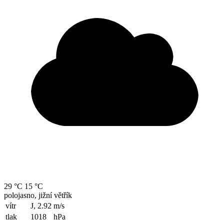
29 °C
15 °C
polojasno, jižní větřík
vítr
J, 2.92
m/s
tlak
1018
hPa