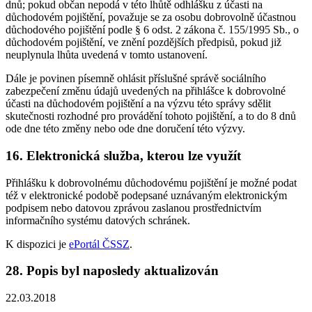
dnů; pokud občan nepodá v této lhůtě odhlášku z účasti na
důchodovém pojištění, považuje se za osobu dobrovolně účastnou
důchodového pojištění podle § 6 odst. 2 zákona č. 155/1995 Sb., o
důchodovém pojištění, ve znění pozdějších předpisů, pokud již
neuplynula lhůta uvedená v tomto ustanovení.
Dále je povinen písemně ohlásit příslušné správě sociálního
zabezpečení změnu údajů uvedených na přihlášce k dobrovolné
účasti na důchodovém pojištění a na výzvu této správy sdělit
skutečnosti rozhodné pro provádění tohoto pojištění, a to do 8 dnů
ode dne této změny nebo ode dne doručení této výzvy.
16. Elektronická služba, kterou lze využít
Přihlášku k dobrovolnému důchodovému pojištění je možné podat
též v elektronické podobě podepsané uznávaným elektronickým
podpisem nebo datovou zprávou zaslanou prostřednictvím
informačního systému datových schránek.
K dispozici je
ePortál ČSSZ
.
28. Popis byl naposledy aktualizován
22.03.2018