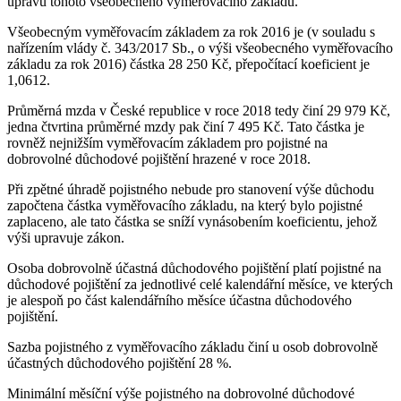
úpravu tohoto všeobecného vyměřovacího základu.
Všeobecným vyměřovacím základem za rok 2016 je (v souladu s
nařízením vlády č. 343/2017 Sb., o výši všeobecného vyměřovacího
základu za rok 2016) částka 28 250 Kč, přepočítací koeficient je
1,0612.
Průměrná mzda v České republice v roce 2018 tedy činí 29 979 Kč,
jedna čtvrtina průměrné mzdy pak činí 7 495 Kč. Tato částka je
rovněž nejnižším vyměřovacím základem pro pojistné na
dobrovolné důchodové pojištění hrazené v roce 2018.
Při zpětné úhradě pojistného nebude pro stanovení výše důchodu
započtena částka vyměřovacího základu, na který bylo pojistné
zaplaceno, ale tato částka se sníží vynásobením koeficientu, jehož
výši upravuje zákon.
Osoba dobrovolně účastná důchodového pojištění platí pojistné na
důchodové pojištění za jednotlivé celé kalendářní měsíce, ve kterých
je alespoň po část kalendářního měsíce účastna důchodového
pojištění.
Sazba pojistného z vyměřovacího základu činí u osob dobrovolně
účastných důchodového pojištění 28 %.
Minimální měsíční výše pojistného na dobrovolné důchodové