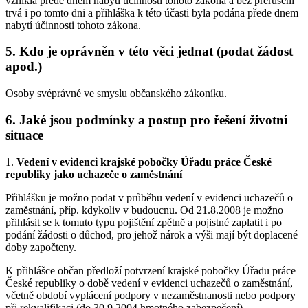
vznikla přede dnem nabytí účinnosti tohoto zákona a bez přerušení
trvá i po tomto dni a přihláška k této účasti byla podána přede dnem
nabytí účinnosti tohoto zákona.
5. Kdo je oprávněn v této věci jednat (podat žádost
apod.)
Osoby svéprávné ve smyslu občanského zákoníku.
6. Jaké jsou podmínky a postup pro řešení životní
situace
1.
Vedení v evidenci krajské pobočky Úřadu práce České
republiky jako uchazeče o zaměstnání
Přihlášku je možno podat v průběhu vedení v evidenci uchazečů o
zaměstnání, příp. kdykoliv v budoucnu. Od 21.8.2008 je možno
přihlásit se k tomuto typu pojištění zpětně a pojistné zaplatit i po
podání žádosti o důchod, pro jehož nárok a výši mají být doplacené
doby započteny.
K přihlášce občan předloží potvrzení krajské pobočky Úřadu práce
České republiky o době vedení v evidenci uchazečů o zaměstnání,
včetně období vyplácení podpory v nezaměstnanosti nebo podpory
při rekvalifikaci (do 30.9.2004 hmotného zabezpečení).