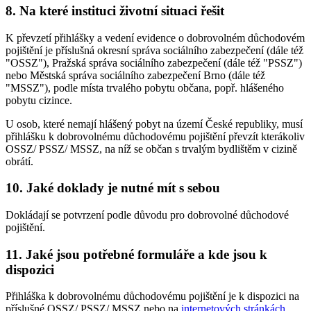
8. Na které instituci životní situaci řešit
K převzetí přihlášky a vedení evidence o dobrovolném důchodovém
pojištění je příslušná okresní správa sociálního zabezpečení (dále též
"OSSZ"), Pražská správa sociálního zabezpečení (dále též "PSSZ")
nebo Městská správa sociálního zabezpečení Brno (dále též
"MSSZ"), podle místa trvalého pobytu občana, popř. hlášeného
pobytu cizince.
U osob, které nemají hlášený pobyt na území České republiky, musí
přihlášku k dobrovolnému důchodovému pojištění převzít kterákoliv
OSSZ/ PSSZ/ MSSZ, na níž se občan s trvalým bydlištěm v cizině
obrátí.
10. Jaké doklady je nutné mít s sebou
Dokládají se potvrzení podle důvodu pro dobrovolné důchodové
pojištění.
11. Jaké jsou potřebné formuláře a kde jsou k
dispozici
Přihláška k dobrovolnému důchodovému pojištění je k dispozici na
příslušné OSSZ/ PSSZ/ MSSZ nebo na
internetových stránkách