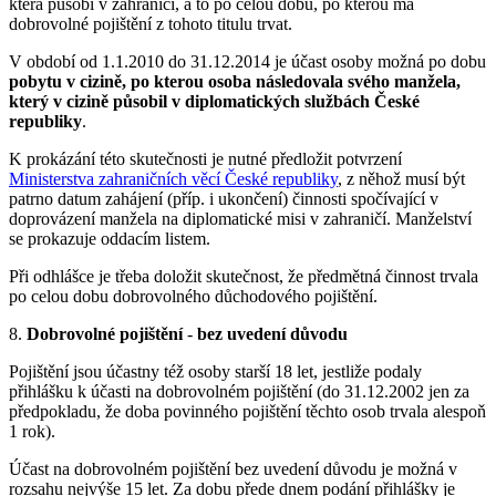
která působí v zahraničí, a to po celou dobu, po kterou má
dobrovolné pojištění z tohoto titulu trvat.
V období od 1.1.2010 do 31.12.2014 je účast osoby možná po dobu
pobytu v cizině, po kterou osoba následovala svého manžela,
který v cizině působil v diplomatických službách České
republiky
.
K prokázání této skutečnosti je nutné předložit potvrzení
Ministerstva zahraničních věcí České republiky
, z něhož musí být
patrno datum zahájení (příp. i ukončení) činnosti spočívající v
doprovázení manžela na diplomatické misi v zahraničí. Manželství
se prokazuje oddacím listem.
Při odhlášce je třeba doložit skutečnost, že předmětná činnost trvala
po celou dobu dobrovolného důchodového pojištění.
8.
Dobrovolné pojištění
-
bez uvedení důvodu
Pojištění jsou účastny též osoby starší 18 let, jestliže podaly
přihlášku k účasti na dobrovolném pojištění (do 31.12.2002 jen za
předpokladu, že doba povinného pojištění těchto osob trvala alespoň
1 rok).
Účast na dobrovolném pojištění bez uvedení důvodu je možná v
rozsahu nejvýše 15 let. Za dobu přede dnem podání přihlášky je