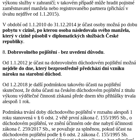
výkonu služby v zahraničí; v takovém případě může hradit pojistné
zaměstnavatel manžela nebo registrovaného partnera (přichází v
úvahu nejdříve od 1.1.2015).
V období od 1.1.2010 do 31.12.2014 je účast osoby možná po dobu
pobytu v cizině, po kterou osoba následovala svého manžela,
který v cizině působil v diplomatických službách České
republiky
.
8.
Dobrovolného pojištění
-
bez uvedení důvodu
.
Od 1.1.2012 je účast na dobrovolném důchodovém pojištění možná
nejdéle do dne, který bezprostředně předchází dni vzniku
nároku na starobní důchod
.
Od 1.2.2018 je další podmínkou takovéto účasti na pojištění
skutečnost, že doba účasti na českém důchodovém pojištění z titulu
výkonu výdělečné činnosti získaná přede dnem této přihlášky trvala
alespoň 1 rok.
Podmínka trvání doby důchodového pojištění v rozsahu alespoň 1
roku stanovená v § 6 odst. 2 větě první zákona č. 155/1995 Sb., o
důchodovém pojištění, ve znění účinném ode dne nabytí účinnosti
zákona č. 259/2017 Sb., se považuje za splněnou, pokud účast na
důchodovém pojištění podle § 6 odst. 2 zákona č. 155/1995 Sb.