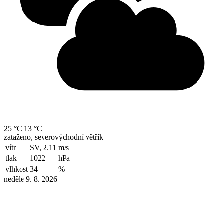
25 °C
13 °C
zataženo, severovýchodní větřík
vítr
SV, 2.11
m/s
tlak
1022
hPa
vlhkost
34
%
neděle 9. 8. 2026