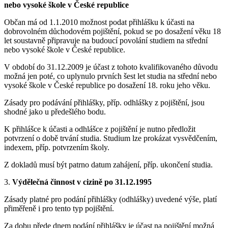
nebo vysoké škole v České republice
Občan má od 1.1.2010 možnost podat přihlášku k účasti na
dobrovolném důchodovém pojištění, pokud se po dosažení věku 18
let soustavně připravuje na budoucí povolání studiem na střední
nebo vysoké škole v České republice.
V období do 31.12.2009 je účast z tohoto kvalifikovaného důvodu
možná jen poté, co uplynulo prvních šest let studia na střední nebo
vysoké škole v České republice po dosažení 18. roku jeho věku.
Zásady pro podávání přihlášky, příp. odhlášky z pojištění, jsou
shodné jako u předešlého bodu.
K přihlášce k účasti a odhlášce z pojištění je nutno předložit
potvrzení o době trvání studia. Studium lze prokázat vysvědčením,
indexem, příp. potvrzením školy.
Z dokladů musí být patrno datum zahájení, příp. ukončení studia.
3.
Výdělečná činnost v cizině po 31.12.1995
Zásady platné pro podání přihlášky (odhlášky) uvedené výše, platí
přiměřeně i pro tento typ pojištění.
Za dobu přede dnem podání přihlášky je účast na pojištění možná