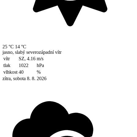
25 °C
14 °C
jasno, slabý severozápadní vítr
vítr
SZ, 4.16
m/s
tlak
1022
hPa
vlhkost
40
%
zítra, sobota 8. 8. 2026