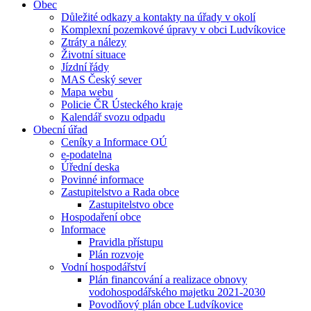
Obec
Důležité odkazy a kontakty na úřady v okolí
Komplexní pozemkové úpravy v obci Ludvíkovice
Ztráty a nálezy
Životní situace
Jízdní řády
MAS Český sever
Mapa webu
Policie ČR Ústeckého kraje
Kalendář svozu odpadu
Obecní úřad
Ceníky a Informace OÚ
e-podatelna
Úřední deska
Povinné informace
Zastupitelstvo a Rada obce
Zastupitelstvo obce
Hospodaření obce
Informace
Pravidla přístupu
Plán rozvoje
Vodní hospodářství
Plán financování a realizace obnovy
vodohospodářského majetku 2021-2030
Povodňový plán obce Ludvíkovice