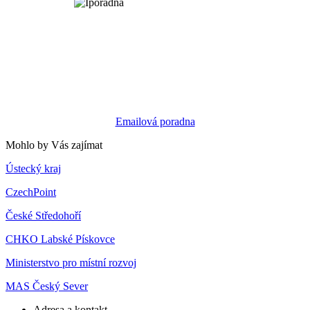
Emailová poradna
Mohlo by Vás zajímat
Ústecký kraj
CzechPoint
České Středohoří
CHKO Labské Pískovce
Ministerstvo pro místní rozvoj
MAS Český Sever
Adresa a kontakt