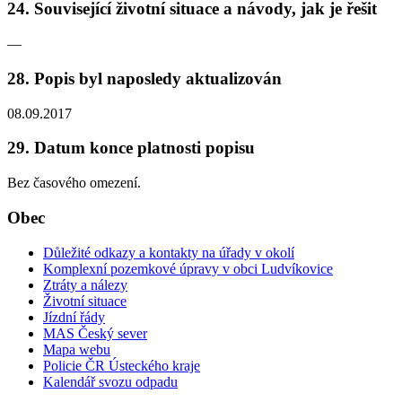
24. Související životní situace a návody, jak je řešit
—
28. Popis byl naposledy aktualizován
08.09.2017
29. Datum konce platnosti popisu
Bez časového omezení.
Obec
Důležité odkazy a kontakty na úřady v okolí
Komplexní pozemkové úpravy v obci Ludvíkovice
Ztráty a nálezy
Životní situace
Jízdní řády
MAS Český sever
Mapa webu
Policie ČR Ústeckého kraje
Kalendář svozu odpadu