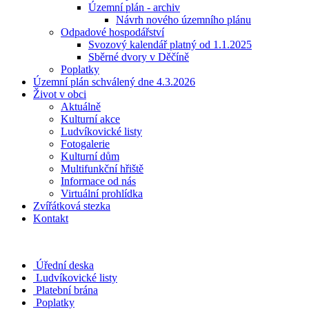
Územní plán - archiv
Návrh nového územního plánu
Odpadové hospodářství
Svozový kalendář platný od 1.1.2025
Sběrné dvory v Děčíně
Poplatky
Územní plán schválený dne 4.3.2026
Život v obci
Aktuálně
Kulturní akce
Ludvíkovické listy
Fotogalerie
Kulturní dům
Multifunkční hřiště
Informace od nás
Virtuální prohlídka
Zvířátková stezka
Kontakt
Úřední deska
Ludvíkovické listy
Platební brána
Poplatky