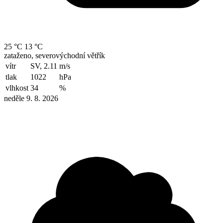
25 °C
13 °C
zataženo, severovýchodní větřík
vítr
SV, 2.11
m/s
tlak
1022
hPa
vlhkost
34
%
neděle 9. 8. 2026