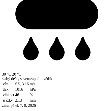
30 °C
20 °C
slabý déšť, severozápadní větřík
vítr
SZ, 3.16
m/s
tlak
1016
hPa
vlhkost
46
%
srážky
2.13
mm
zítra, pátek 7. 8. 2026