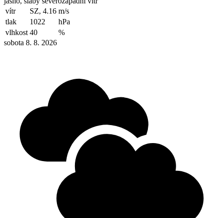
jasno, slabý severozápadní vítr
vítr
SZ, 4.16
m/s
tlak
1022
hPa
vlhkost
40
%
sobota 8. 8. 2026