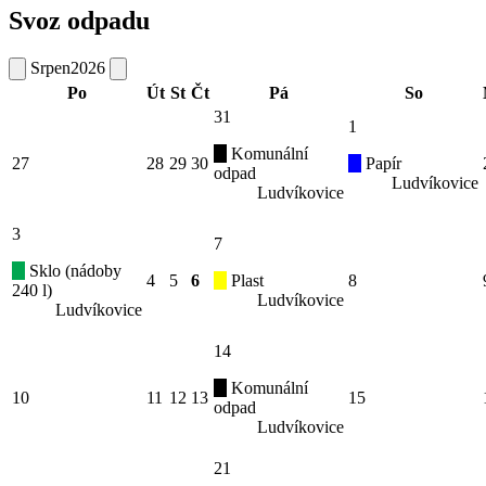
Svoz odpadu
Srpen
2026
Po
Út
St
Čt
Pá
So
31
1
Komunální
27
28
29
30
Papír
odpad
Ludvíkovice
Ludvíkovice
3
7
Sklo (nádoby
4
5
6
Plast
8
240 l)
Ludvíkovice
Ludvíkovice
14
Komunální
10
11
12
13
15
odpad
Ludvíkovice
21