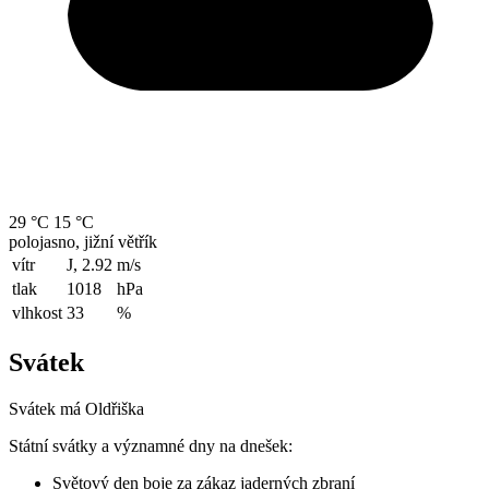
29 °C
15 °C
polojasno, jižní větřík
vítr
J, 2.92
m/s
tlak
1018
hPa
vlhkost
33
%
Svátek
Svátek má
Oldřiška
Státní svátky a významné dny na dnešek:
Světový den boje za zákaz jaderných zbraní