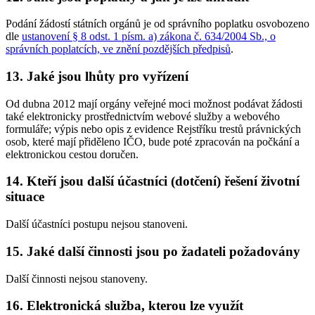
Podání žádostí státních orgánů je od správního poplatku osvobozeno
dle
ustanovení § 8 odst. 1 písm. a) zákona č. 634/2004 Sb., o
správních poplatcích, ve znění pozdějších předpisů
.
13. Jaké jsou lhůty pro vyřízení
Od dubna 2012 mají orgány veřejné moci možnost podávat žádosti
také elektronicky prostřednictvím webové služby a webového
formuláře; výpis nebo opis z evidence Rejstříku trestů právnických
osob, které mají přiděleno IČO, bude poté zpracován na počkání a
elektronickou cestou doručen.
14. Kteří jsou další účastníci (dotčení) řešení životní
situace
Další účastníci postupu nejsou stanoveni.
15. Jaké další činnosti jsou po žadateli požadovány
Další činnosti nejsou stanoveny.
16. Elektronická služba, kterou lze využít