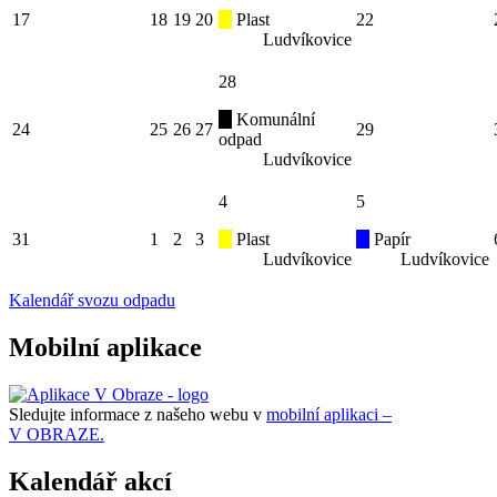
17
18
19
20
Plast
22
Ludvíkovice
28
Komunální
24
25
26
27
29
odpad
Ludvíkovice
4
5
31
1
2
3
Plast
Papír
Ludvíkovice
Ludvíkovice
Kalendář svozu odpadu
Mobilní aplikace
Sledujte informace z našeho webu v
mobilní aplikaci –
V OBRAZE.
Kalendář akcí