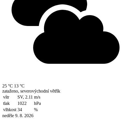
25 °C
13 °C
zataženo, severovýchodní větřík
vítr
SV, 2.11
m/s
tlak
1022
hPa
vlhkost
34
%
neděle 9. 8. 2026