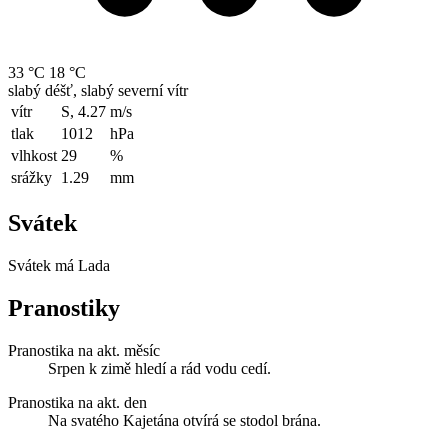
33 °C
18 °C
slabý déšť, slabý severní vítr
vítr
S, 4.27
m/s
tlak
1012
hPa
vlhkost
29
%
srážky
1.29
mm
Svátek
Svátek má
Lada
Pranostiky
Pranostika na akt. měsíc
Srpen k zimě hledí a rád vodu cedí.
Pranostika na akt. den
Na svatého Kajetána otvírá se stodol brána.