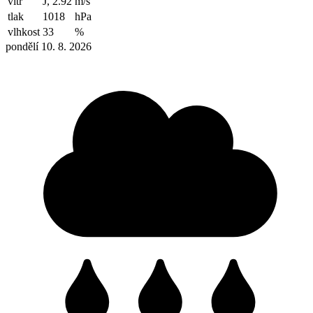
vítr
J, 2.92
m/s
tlak
1018
hPa
vlhkost
33
%
pondělí 10. 8. 2026