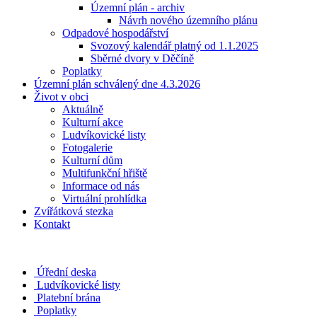
Územní plán - archiv
Návrh nového územního plánu
Odpadové hospodářství
Svozový kalendář platný od 1.1.2025
Sběrné dvory v Děčíně
Poplatky
Územní plán schválený dne 4.3.2026
Život v obci
Aktuálně
Kulturní akce
Ludvíkovické listy
Fotogalerie
Kulturní dům
Multifunkční hřiště
Informace od nás
Virtuální prohlídka
Zvířátková stezka
Kontakt
Úřední deska
Ludvíkovické listy
Platební brána
Poplatky