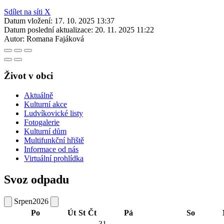
Sdílet na síti X
Datum vložení:
17. 10. 2025 13:37
Datum poslední aktualizace:
20. 11. 2025 11:22
Autor:
Romana Fajáková
Život v obci
Aktuálně
Kulturní akce
Ludvíkovické listy
Fotogalerie
Kulturní dům
Multifunkční hřiště
Informace od nás
Virtuální prohlídka
Svoz odpadu
Srpen
2026
Po
Út
St
Čt
Pá
So
31