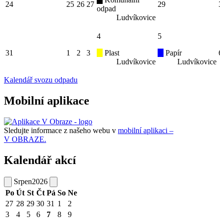
24
25
26
27
29
odpad
Ludvíkovice
4
5
31
1
2
3
Plast
Papír
Ludvíkovice
Ludvíkovice
Kalendář svozu odpadu
Mobilní aplikace
Sledujte informace z našeho webu v
mobilní aplikaci –
V OBRAZE.
Kalendář akcí
Srpen
2026
Po
Út
St
Čt
Pá
So
Ne
27
28
29
30
31
1
2
3
4
5
6
7
8
9