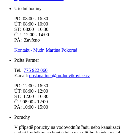
Úřední hodiny
PO: 08:00 - 16:30
ÚT: 08:00 - 10:00
ST: 08:00 - 16:30
ČT: 12:00 - 14:00
PÁ: Zavřeno
Kontakt - Mudr. Martina Pokorná
Pošta Partner
Tel.:
775 922 060
E-mail:
postapartner@
ou-ludvikovice.cz
PO: 12:00 - 16:30
ÚT: 08:00 - 12:00
ST: 12:00 - 16:30
ČT: 08:00 - 12:00
PÁ: 10:00 - 15:00
Poruchy
V případě poruchy na vodovodním řadu nebo kanalizaci
v obci Ludvíkovice kontaktujte pana Jiřího Jelínka na tel.