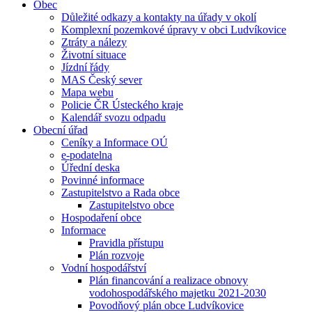
Obec
Důležité odkazy a kontakty na úřady v okolí
Komplexní pozemkové úpravy v obci Ludvíkovice
Ztráty a nálezy
Životní situace
Jízdní řády
MAS Český sever
Mapa webu
Policie ČR Ústeckého kraje
Kalendář svozu odpadu
Obecní úřad
Ceníky a Informace OÚ
e-podatelna
Úřední deska
Povinné informace
Zastupitelstvo a Rada obce
Zastupitelstvo obce
Hospodaření obce
Informace
Pravidla přístupu
Plán rozvoje
Vodní hospodářství
Plán financování a realizace obnovy
vodohospodářského majetku 2021-2030
Povodňový plán obce Ludvíkovice