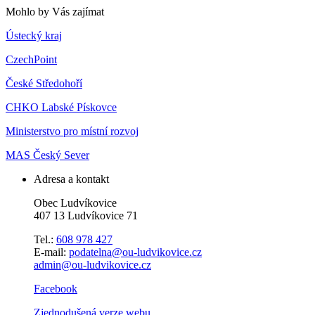
Mohlo by Vás zajímat
Ústecký kraj
CzechPoint
České Středohoří
CHKO Labské Pískovce
Ministerstvo pro místní rozvoj
MAS Český Sever
Adresa a kontakt
Obec Ludvíkovice
407 13 Ludvíkovice 71
Tel.:
608 978 427
E-mail:
podatelna@ou-ludvikovice.cz
admin@ou-ludvikovice.cz
Facebook
Zjednodušená verze webu