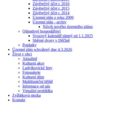
Závěrečný účet r. 2016
Závěrečný účet r. 2015
Závěrečný účet r. 2014
Územní plán z roku 2009
Územní plán - archiv
Návrh nového územního plánu
Odpadové hospodářství
Svozový kalendář platný od 1.1.2025
Sběrné dvory v Děčíně
Poplatky
Územní plán schválený dne 4.3.2026
Život v obci
Aktuálně
Kulturní akce
Ludvíkovické listy
Fotogalerie
Kulturní dům
Multifunkční hřiště
Informace od nás
Virtuální prohlídka
Zvířátková stezka
Kontakt