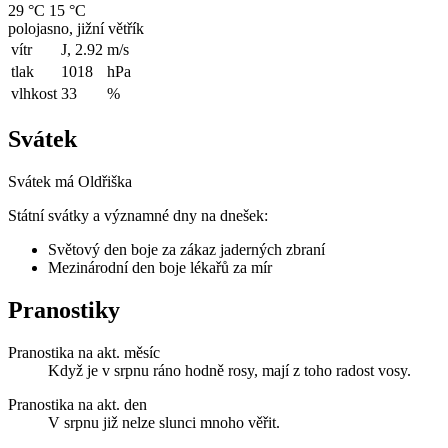
29 °C
15 °C
polojasno, jižní větřík
vítr
J, 2.92
m/s
tlak
1018
hPa
vlhkost
33
%
Svátek
Svátek má
Oldřiška
Státní svátky a významné dny na dnešek:
Světový den boje za zákaz jaderných zbraní
Mezinárodní den boje lékařů za mír
Pranostiky
Pranostika na akt. měsíc
Když je v srpnu ráno hodně rosy, mají z toho radost vosy.
Pranostika na akt. den
V srpnu již nelze slunci mnoho věřit.