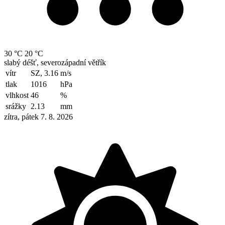
30 °C
20 °C
slabý déšť, severozápadní větřík
vítr
SZ, 3.16
m/s
tlak
1016
hPa
vlhkost
46
%
srážky
2.13
mm
zítra, pátek 7. 8. 2026