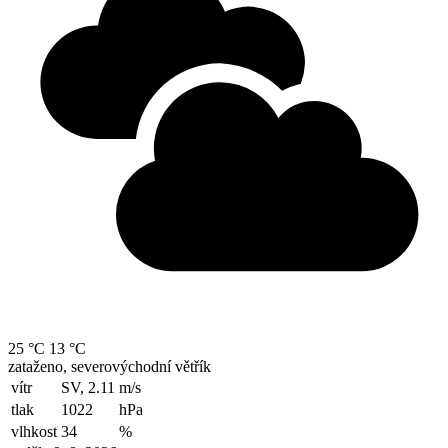
25 °C
13 °C
zataženo, severovýchodní větřík
vítr
SV, 2.11
m/s
tlak
1022
hPa
vlhkost
34
%