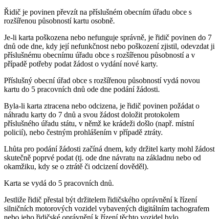
Řidič je povinen převzít na příslušném obecním úřadu obce s
rozšířenou působností kartu osobně.
Je-li karta poškozena nebo nefunguje správně, je řidič povinen do 7
dnů ode dne, kdy její nefunkčnost nebo poškození zjistil, odevzdat ji
příslušnému obecnímu úřadu obce s rozšířenou působností a v
případě potřeby podat žádost o vydání nové karty.
Příslušný obecní úřad obce s rozšířenou působností vydá novou
kartu do 5 pracovních dnů ode dne podání žádosti.
Byla-li karta ztracena nebo odcizena, je řidič povinen požádat o
náhradu karty do 7 dnů a svou žádost doložit protokolem
příslušného úřadu státu, v němž ke krádeži došlo (např. místní
policií), nebo čestným prohlášením v případě ztráty.
Lhůta pro podání žádosti začíná dnem, kdy držitel karty mohl žádost
skutečně poprvé podat (tj. ode dne návratu na základnu nebo od
okamžiku, kdy se o ztrátě či odcizení dověděl).
Karta se vydá do 5 pracovních dnů.
Jestliže řidič přestal být držitelem řidičského oprávnění k řízení
silničních motorových vozidel vybavených digitálním tachografem
nebo jeho řidičské oprávnění k řízení těchto vozidel bylo