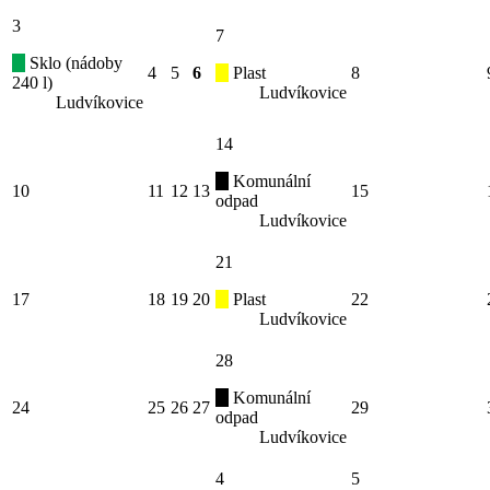
3
7
Sklo (nádoby
4
5
6
Plast
8
240 l)
Ludvíkovice
Ludvíkovice
14
Komunální
10
11
12
13
15
odpad
Ludvíkovice
21
17
18
19
20
Plast
22
Ludvíkovice
28
Komunální
24
25
26
27
29
odpad
Ludvíkovice
4
5