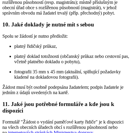
rozšířenou působností (resp. magistrátu); místně příslušným je
obecní úřad obce s rozšířenou působností (magistrát), v jehož
správním obvodu má žadatel trvalý (příp. přechodný) pobyt.
10. Jaké doklady je nutné mít s sebou
Spolu se žádostí je nutno předložit:
platný řidičský průkaz,
platný doklad totožnosti (občanský průkaz nebo cestovní pas,
včetně platného dokladu o pobytu),
fotografii 35 mm x 45 mm (aktuální, splňující požadavky
kladené na dokladovou fotografii).
Žádost musí být osobně podepsána žadatelem; podpis žadatele je
jedním z údajů uvedených na kartě.
11. Jaké jsou potřebné formuláře a kde jsou k
dispozici
Formulář "Žádost o vydání paměťové karty řidiče" je k dispozici
na všech obecních úřadech obcí s rozšířenou působností nebo
na
internetových stránkách Ministerstva dopravy
.