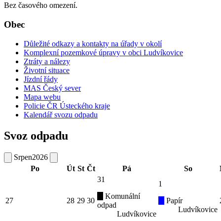
Bez časového omezení.
Obec
Důležité odkazy a kontakty na úřady v okolí
Komplexní pozemkové úpravy v obci Ludvíkovice
Ztráty a nálezy
Životní situace
Jízdní řády
MAS Český sever
Mapa webu
Policie ČR Ústeckého kraje
Kalendář svozu odpadu
Svoz odpadu
Srpen
2026
Po
Út
St
Čt
Pá
So
31
1
Komunální
27
28
29
30
Papír
odpad
Ludvíkovice
Ludvíkovice