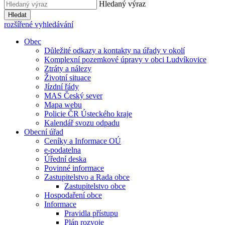
Hledaný výraz
Hledat
rozšířené vyhledávání
Obec
Důležité odkazy a kontakty na úřady v okolí
Komplexní pozemkové úpravy v obci Ludvíkovice
Ztráty a nálezy
Životní situace
Jízdní řády
MAS Český sever
Mapa webu
Policie ČR Ústeckého kraje
Kalendář svozu odpadu
Obecní úřad
Ceníky a Informace OÚ
e-podatelna
Úřední deska
Povinné informace
Zastupitelstvo a Rada obce
Zastupitelstvo obce
Hospodaření obce
Informace
Pravidla přístupu
Plán rozvoje