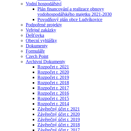
Vodní hospodářství
Plán financování a realizace obnovy
vodohospodářského majetku 2021-2030
Povodňový plán obce Ludvíkovice
Podpořené projekty
Veřejné zakázky
Dešťovka
Obecní vyhlášky
Dokumenty
Formuláře
Czech Point
Archivní Dokumenty
Rozpočet r. 2021
Rozpočet r. 2020
Rozpočet r. 2019
Rozpočet r. 2018
Rozpočet r. 2017
Rozpočet r. 2016
Rozpočet r. 2015
Rozpočet r. 2014
Závěrečný účet r. 2021
Závěrečný účet r. 2020
Závěrečný účet r. 2019
Závěrečný účet r. 2018
Závěrečný účet r. 2017