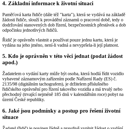
4. Základní informace k životní situaci
Paměťová karta řidiče (dále též "karta"), která se vydává na základě
žádosti řidiče, slouží k provádění záznamů o pracovní době, tedy o
dodržování stanovených dob řízení, bezpečnostních přestávek a dob
odpočinku jednotlivých řidičů.
Řidič je oprávněn vlastnit a používat pouze jednu kartu, která je
vydána na jeho jméno, není-li vadná a nevypršela-li její platnost.
5. Kdo je oprávněn v této věci jednat (podat žádost
apod.)
Žadatelem o vydání karty může být osoba, která hodlá řídit vozidlo
vybavené záznamovým zařízením podle Nařízení Rady (ES) č.
2135/98 (digitálním tachografem), je držitelem příslušného
řidičského oprávnění pro řízení takového vozidla a má trvalý nebo
přechodný (trvající nejméně 185 dnů v kalendářním roce) pobyt na
území České republiky.
6. Jaké jsou podmínky a postup pro řešení životní
situace
Žadatel (řidič) je povinen řádně a pravdivě vyplnit žádost o vydání