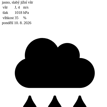
jasno, slabý jižní vítr
vítr
J, 4
m/s
tlak
1018
hPa
vlhkost
35
%
pondělí 10. 8. 2026