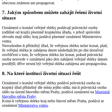
obecnou známost ani propagovat.
7. Jakým způsobem můžete zahájit řešení životní
situace
Oznámení o konání veřejné sbírky podávají právnické osoby
(odlišné od krajů) písemně krajskému úřadu, v jehož správním
obvodu mají sídlo; kraj podává písemné oznámení Ministerstvu
vnitra.
Nerozhodne-li příslušný úřad, že veřejnou sbírku nelze konat, platí,
že veřejná sbírka je zahájena dnem následujícím po dni doručení
osvědčení o tom, že veřejnou sbírku lze konat, pokud právnická
osoba neuvede v oznámení jako den zahájení veřejné sbírky datum
pozdější; dříve nesmí být veřejná sbírka zahájena ani propagována.
8. Na které instituci životní situaci řešit
Oznámení o konání veřejné sbírky podává právnická osoba na
krajský úřad příslušný dle místa jejího sídla; má-li právnická osoba
sídlo na území hlavního města Prahy, podává oznámení na
Magistrát
hlavního města Prahy
.
Koná-li veřejnou sbírku kraj nebo hlavní město Praha, podává se
oznámení
Ministerstvu vnitra
.