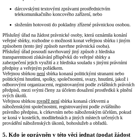
dárcovskými textovými zprávami prostřednictvím
telekomunikačního koncového zařízení, nebo
složením hotovosti do pokladny zřízené právnickou osobou.
Příslušný úřad na žádost právnické osoby, která oznámila konání
veřejné sbírky, rozhodne o možnosti konat veřejnou sbírku i jiným
způsobem (tento jiný způsob navrhne právnická osoba).
Příslušný úřad posoudí navrhovaný jiný způsob z hlediska
transparentnosti získávání příspěvků do veřejné sbírky a
zabezpečení jejich využití a z hlediska souladu s jinými právními
předpisy a veřejným pořádkem.
Veřejnou sbírkou
není
sbírka konaná politickými stranami nebo
politickými hnutími, spolky, společnostmi, svazy, hnutími, jakož i
odborovými organizacemi, registrovanými podle zvláštních právních
předpisů, mezi svými členy za účelem dosažení prostředků k plnění
svých úkolů.
Veřejnou sbírkou
rovněž není
sbírka konaná církvemi a
náboženskými společnostmi, registrovanými podle zvláštního
právního předpisu, k církevním nebo náboženským účelům, pokud
se koná v kostelích, modlitebnách a jiných místech určených k
provádění náboženských úkonů, bohoslužeb a obřadů.
5. Kdo je oprávněn v této věci jednat (podat žádost