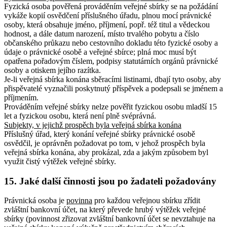
Fyzická osoba pověřená prováděním veřejné sbírky se na požádání
vykáže kopií osvědčení příslušného úřadu, plnou mocí právnické
osoby, která obsahuje jméno, příjmení, popř. též titul a vědeckou
hodnost, a dále datum narození, místo trvalého pobytu a číslo
občanského průkazu nebo cestovního dokladu této fyzické osoby a
údaje o právnické osobě a veřejné sbírce; plná moc musí být
opatřena pořadovým číslem, podpisy statutárních orgánů právnické
osoby a otiskem jejího razítka.
Je-li veřejná sbírka konána sběracími listinami, dbají tyto osoby, aby
přispěvatelé vyznačili poskytnutý příspěvek a podepsali se jménem a
příjmením.
Prováděním veřejné sbírky nelze pověřit fyzickou osobu mladší 15
let a fyzickou osobu, která není plně svéprávná.
Subjekty, v jejichž prospěch byla veřejná sbírka konána
Příslušný úřad, který konání veřejné sbírky právnické osobě
osvědčil, je oprávněn požadovat po tom, v jehož prospěch byla
veřejná sbírka konána, aby prokázal, zda a jakým způsobem byl
využit čistý výtěžek veřejné sbírky.
15. Jaké další činnosti jsou po žadateli požadovány
Právnická osoba je
povinna
pro každou veřejnou sbírku zřídit
zvláštní bankovní účet, na který převede hrubý výtěžek veřejné
sbírky (povinnost zřizovat zvláštní bankovní účet se nevztahuje na