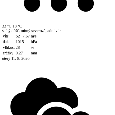
33 °C
18 °C
slabý déšť, mírný severozápadní vítr
vítr
SZ, 7.67
m/s
tlak
1015
hPa
vlhkost
28
%
srážky
0.27
mm
úterý 11. 8. 2026