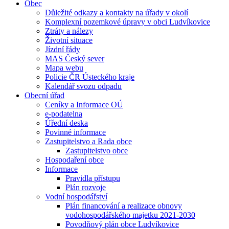
Obec
Důležité odkazy a kontakty na úřady v okolí
Komplexní pozemkové úpravy v obci Ludvíkovice
Ztráty a nálezy
Životní situace
Jízdní řády
MAS Český sever
Mapa webu
Policie ČR Ústeckého kraje
Kalendář svozu odpadu
Obecní úřad
Ceníky a Informace OÚ
e-podatelna
Úřední deska
Povinné informace
Zastupitelstvo a Rada obce
Zastupitelstvo obce
Hospodaření obce
Informace
Pravidla přístupu
Plán rozvoje
Vodní hospodářství
Plán financování a realizace obnovy
vodohospodářského majetku 2021-2030
Povodňový plán obce Ludvíkovice