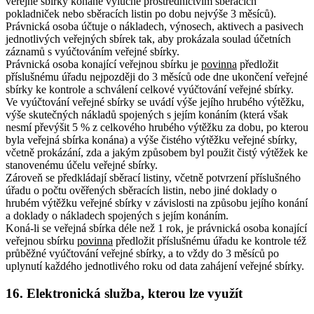
veřejné sbírky konané výlučně prostřednictvím sběracích
pokladniček nebo sběracích listin po dobu nejvýše 3 měsíců).
Právnická osoba účtuje o nákladech, výnosech, aktivech a pasivech
jednotlivých veřejných sbírek tak, aby prokázala soulad účetních
záznamů s vyúčtováním veřejné sbírky.
Právnická osoba konající veřejnou sbírku je
povinna
předložit
příslušnému úřadu nejpozději do 3 měsíců ode dne ukončení veřejné
sbírky ke kontrole a schválení celkové vyúčtování veřejné sbírky.
Ve vyúčtování veřejné sbírky se uvádí výše jejího hrubého výtěžku,
výše skutečných nákladů spojených s jejím konáním (která však
nesmí převýšit 5 % z celkového hrubého výtěžku za dobu, po kterou
byla veřejná sbírka konána) a výše čistého výtěžku veřejné sbírky,
včetně prokázání, zda a jakým způsobem byl použit čistý výtěžek ke
stanovenému účelu veřejné sbírky.
Zároveň se předkládají sběrací listiny, včetně potvrzení příslušného
úřadu o počtu ověřených sběracích listin, nebo jiné doklady o
hrubém výtěžku veřejné sbírky v závislosti na způsobu jejího konání
a doklady o nákladech spojených s jejím konáním.
Koná-li se veřejná sbírka déle než 1 rok, je právnická osoba konající
veřejnou sbírku
povinna
předložit příslušnému úřadu ke kontrole též
průběžné vyúčtování veřejné sbírky, a to vždy do 3 měsíců po
uplynutí každého jednotlivého roku od data zahájení veřejné sbírky.
16. Elektronická služba, kterou lze využít