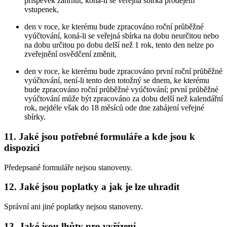
příspěvek zahrnut, koná-li se veřejná sbírka prodejem
vstupenek,
den v roce, ke kterému bude zpracováno roční průběžné
vyúčtování, koná-li se veřejná sbírka na dobu neurčitou nebo
na dobu určitou po dobu delší než 1 rok, tento den nelze po
zveřejnění osvědčení změnit,
den v roce, ke kterému bude zpracováno první roční průběžné
vyúčtování, není-li tento den totožný se dnem, ke kterému
bude zpracováno roční průběžné vyúčtování; první průběžné
vyúčtování může být zpracováno za dobu delší než kalendářní
rok, nejdéle však do 18 měsíců ode dne zahájení veřejné
sbírky.
11. Jaké jsou potřebné formuláře a kde jsou k
dispozici
Předepsané formuláře nejsou stanoveny.
12. Jaké jsou poplatky a jak je lze uhradit
Správní ani jiné poplatky nejsou stanoveny.
13. Jaké jsou lhůty pro vyřízení