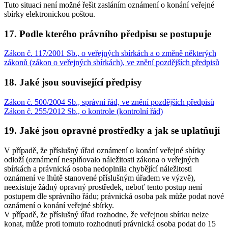
Tuto situaci není možné řešit zasláním oznámení o konání veřejné
sbírky elektronickou poštou.
17. Podle kterého právního předpisu se postupuje
Zákon č. 117/2001 Sb., o veřejných sbírkách a o změně některých
zákonů (zákon o veřejných sbírkách), ve znění pozdějších předpisů
18. Jaké jsou související předpisy
Zákon č. 500/2004 Sb., správní řád, ve znění pozdějších předpisů
Zákon č. 255/2012 Sb., o kontrole (kontrolní řád)
19. Jaké jsou opravné prostředky a jak se uplatňují
V případě, že příslušný úřad oznámení o konání veřejné sbírky
odloží (oznámení nesplňovalo náležitosti zákona o veřejných
sbírkách a právnická osoba nedoplnila chybějící náležitosti
oznámení ve lhůtě stanovené příslušným úřadem ve výzvě),
neexistuje žádný opravný prostředek, neboť tento postup není
postupem dle správního řádu; právnická osoba pak může podat nové
oznámení o konání veřejné sbírky.
V případě, že příslušný úřad rozhodne, že veřejnou sbírku nelze
konat, může proti tomuto rozhodnutí právnická osoba podat do 15