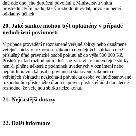
dnů ode dne jeho doručení odvolání k Ministerstvu vnitra
prostřednictvím úřadu, který rozhodnutí vydal; odvolání nemá
odkladný účinek.
20. Jaké sankce mohou být uplatněny v případě
nedodržení povinností
V případě provádění neoznámené veřejné sbírky nebo oznámené
veřejné sbírky v rozporu se zákonem o veřejných sbírkách uloží
příslušný úřad právnické osobě pokutu až do výše 500 000 Kč.
Příslušný úřad rozhodnutím dočasně zastaví konání veřejné sbírky,
není-li plněna některá z podmínek uvedených v oznámení nebo
neplní-li právnická osoba povinnosti stanovené zákonem o
veřejných sbírkách; nezjedná-li právnická osoba ve lhůtě stanovené
rozhodnutím příslušného úřadu nápravu, příslušný úřad dodatečně
rozhodne, že veřejnou sbírku nelze konat.
21. Nejčastější dotazy
22. Další informace