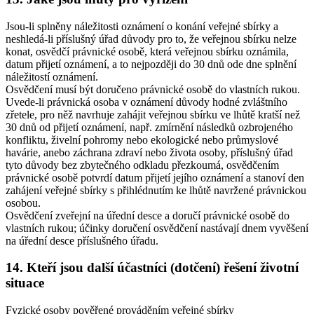
Jsou-li splněny náležitosti oznámení o konání veřejné sbírky a
neshledá-li příslušný úřad důvody pro to, že veřejnou sbírku nelze
konat, osvědčí právnické osobě, která veřejnou sbírku oznámila,
datum přijetí oznámení, a to nejpozději do 30 dnů ode dne splnění
náležitostí oznámení.
Osvědčení musí být doručeno právnické osobě do vlastních rukou.
Uvede-li právnická osoba v oznámení důvody hodné zvláštního
zřetele, pro něž navrhuje zahájit veřejnou sbírku ve lhůtě kratší než
30 dnů od přijetí oznámení, např. zmírnění následků ozbrojeného
konfliktu, živelní pohromy nebo ekologické nebo průmyslové
havárie, anebo záchrana zdraví nebo života osoby, příslušný úřad
tyto důvody bez zbytečného odkladu přezkoumá, osvědčením
právnické osobě potvrdí datum přijetí jejího oznámení a stanoví den
zahájení veřejné sbírky s přihlédnutím ke lhůtě navržené právnickou
osobou.
Osvědčení zveřejní na úřední desce a doručí právnické osobě do
vlastních rukou; účinky doručení osvědčení nastávají dnem vyvěšení
na úřední desce příslušného úřadu.
14. Kteří jsou další účastníci (dotčení) řešení životní
situace
Fyzické osoby pověřené prováděním veřejné sbírky