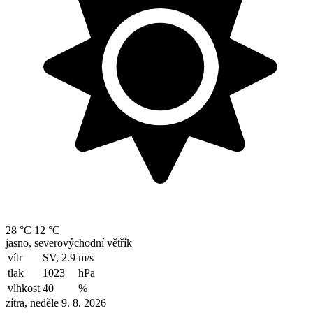
28 °C
12 °C
jasno, severovýchodní větřík
vítr
SV, 2.9
m/s
tlak
1023
hPa
vlhkost
40
%
zítra, neděle 9. 8. 2026