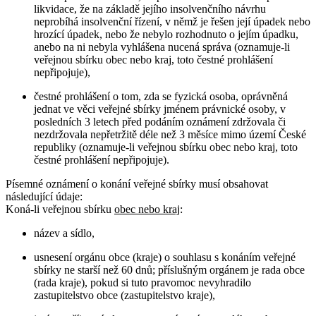
likvidace, že na základě jejího insolvenčního návrhu
neprobíhá insolvenční řízení, v němž je řešen její úpadek nebo
hrozící úpadek, nebo že nebylo rozhodnuto o jejím úpadku,
anebo na ni nebyla vyhlášena nucená správa (oznamuje-li
veřejnou sbírku obec nebo kraj, toto čestné prohlášení
nepřipojuje),
čestné prohlášení o tom, zda se fyzická osoba, oprávněná
jednat ve věci veřejné sbírky jménem právnické osoby, v
posledních 3 letech před podáním oznámení zdržovala či
nezdržovala nepřetržitě déle než 3 měsíce mimo území České
republiky (oznamuje-li veřejnou sbírku obec nebo kraj, toto
čestné prohlášení nepřipojuje).
Písemné oznámení o konání veřejné sbírky musí obsahovat
následující údaje:
Koná-li veřejnou sbírku
obec nebo kraj
:
název a sídlo,
usnesení orgánu obce (kraje) o souhlasu s konáním veřejné
sbírky ne starší než 60 dnů; příslušným orgánem je rada obce
(rada kraje), pokud si tuto pravomoc nevyhradilo
zastupitelstvo obce (zastupitelstvo kraje),