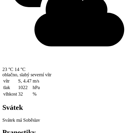
23 °C
14 °C
oblačno, slabý severní vítr
vítr
S, 4.47
m/s
tlak
1022
hPa
vlhkost
32
%
Svátek
Svátek má
Soběslav
Pranostiky