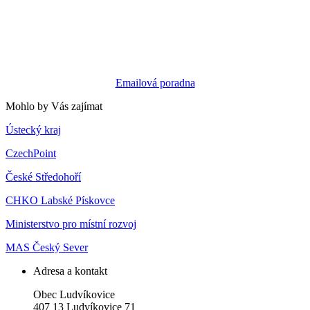
Emailová poradna
Mohlo by Vás zajímat
Ústecký kraj
CzechPoint
České Středohoří
CHKO Labské Pískovce
Ministerstvo pro místní rozvoj
MAS Český Sever
Adresa a kontakt
Obec Ludvíkovice
407 13 Ludvíkovice 71