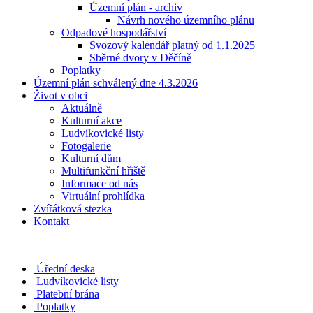
Územní plán - archiv
Návrh nového územního plánu
Odpadové hospodářství
Svozový kalendář platný od 1.1.2025
Sběrné dvory v Děčíně
Poplatky
Územní plán schválený dne 4.3.2026
Život v obci
Aktuálně
Kulturní akce
Ludvíkovické listy
Fotogalerie
Kulturní dům
Multifunkční hřiště
Informace od nás
Virtuální prohlídka
Zvířátková stezka
Kontakt
Úřední deska
Ludvíkovické listy
Platební brána
Poplatky