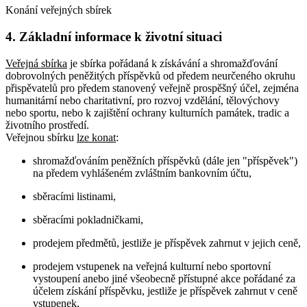
Konání veřejných sbírek
4. Základní informace k životní situaci
Veřejná sbírka
je sbírka pořádaná k získávání a shromažďování
dobrovolných peněžitých příspěvků od předem neurčeného okruhu
přispěvatelů pro předem stanovený veřejně prospěšný účel, zejména
humanitární nebo charitativní, pro rozvoj vzdělání, tělovýchovy
nebo sportu, nebo k zajištění ochrany kulturních památek, tradic a
životního prostředí.
Veřejnou sbírku
lze konat
:
shromažďováním peněžních příspěvků (dále jen "příspěvek")
na předem vyhlášeném zvláštním bankovním účtu,
sběracími listinami,
sběracími pokladničkami,
prodejem předmětů, jestliže je příspěvek zahrnut v jejich ceně,
prodejem vstupenek na veřejná kulturní nebo sportovní
vystoupení anebo jiné všeobecně přístupné akce pořádané za
účelem získání příspěvku, jestliže je příspěvek zahrnut v ceně
vstupenek,