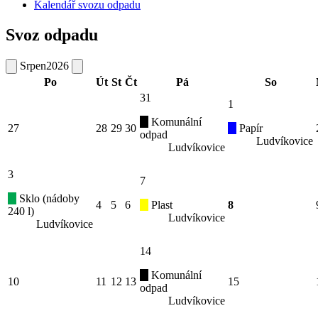
Kalendář svozu odpadu
Svoz odpadu
Srpen
2026
Po
Út
St
Čt
Pá
So
31
1
Komunální
27
28
29
30
Papír
odpad
Ludvíkovice
Ludvíkovice
3
7
Sklo (nádoby
4
5
6
Plast
8
240 l)
Ludvíkovice
Ludvíkovice
14
Komunální
10
11
12
13
15
odpad
Ludvíkovice