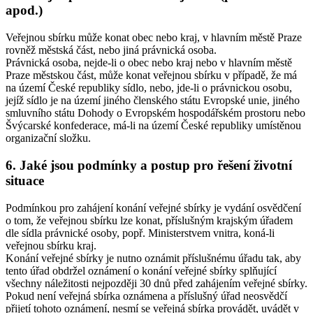
apod.)
Veřejnou sbírku může konat obec nebo kraj, v hlavním městě Praze
rovněž městská část, nebo jiná právnická osoba.
Právnická osoba, nejde-li o obec nebo kraj nebo v hlavním městě
Praze městskou část, může konat veřejnou sbírku v případě, že má
na území České republiky sídlo, nebo, jde-li o právnickou osobu,
jejíž sídlo je na území jiného členského státu Evropské unie, jiného
smluvního státu Dohody o Evropském hospodářském prostoru nebo
Švýcarské konfederace, má-li na území České republiky umístěnou
organizační složku.
6. Jaké jsou podmínky a postup pro řešení životní
situace
Podmínkou pro zahájení konání veřejné sbírky je vydání osvědčení
o tom, že veřejnou sbírku lze konat, příslušným krajským úřadem
dle sídla právnické osoby, popř. Ministerstvem vnitra, koná-li
veřejnou sbírku kraj.
Konání veřejné sbírky je nutno oznámit příslušnému úřadu tak, aby
tento úřad obdržel oznámení o konání veřejné sbírky splňující
všechny náležitosti nejpozději 30 dnů před zahájením veřejné sbírky.
Pokud není veřejná sbírka oznámena a příslušný úřad neosvědčí
přijetí tohoto oznámení, nesmí se veřejná sbírka provádět, uvádět v