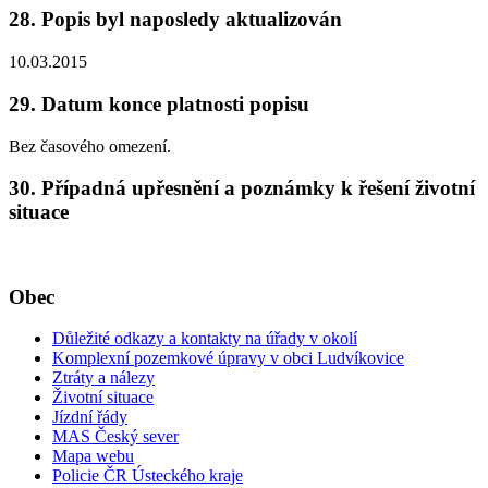
28. Popis byl naposledy aktualizován
10.03.2015
29. Datum konce platnosti popisu
Bez časového omezení.
30. Případná upřesnění a poznámky k řešení životní
situace
Obec
Důležité odkazy a kontakty na úřady v okolí
Komplexní pozemkové úpravy v obci Ludvíkovice
Ztráty a nálezy
Životní situace
Jízdní řády
MAS Český sever
Mapa webu
Policie ČR Ústeckého kraje