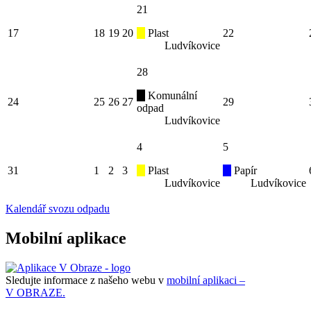
21
17
18
19
20
Plast
22
Ludvíkovice
28
Komunální
24
25
26
27
29
odpad
Ludvíkovice
4
5
31
1
2
3
Plast
Papír
Ludvíkovice
Ludvíkovice
Kalendář svozu odpadu
Mobilní aplikace
Sledujte informace z našeho webu v
mobilní aplikaci –
V OBRAZE.