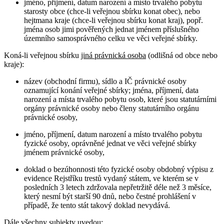
jméno, příjmení, datum narození a místo trvalého pobytu
starosty obce (chce-li veřejnou sbírku konat obec), nebo
hejtmana kraje (chce-li veřejnou sbírku konat kraj), popř.
jména osob jimi pověřených jednat jménem příslušného
územního samosprávného celku ve věci veřejné sbírky.
Koná-li veřejnou sbírku
jiná právnická osoba
(odlišná od obce nebo
kraje):
název (obchodní firmu), sídlo a IČ právnické osoby
oznamující konání veřejné sbírky; jména, příjmení, data
narození a místa trvalého pobytu osob, které jsou statutárními
orgány právnické osoby nebo členy statutárního orgánu
právnické osoby,
jméno, příjmení, datum narození a místo trvalého pobytu
fyzické osoby, oprávněné jednat ve věci veřejné sbírky
jménem právnické osoby,
doklad o bezúhonnosti této fyzické osoby obdobný výpisu z
evidence Rejstříku trestů vydaný státem, ve kterém se v
posledních 3 letech zdržovala nepřetržitě déle než 3 měsíce,
který nesmí být starší 90 dnů, nebo čestné prohlášení v
případě, že tento stát takový doklad nevydává.
Dále
všechny subjekty
uvedou: