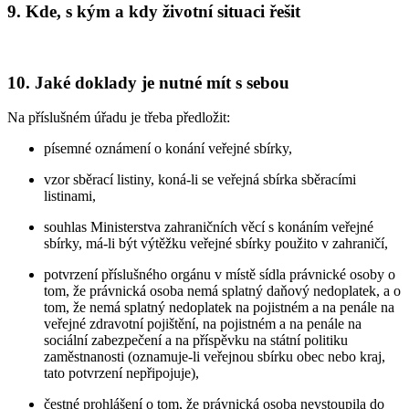
9. Kde, s kým a kdy životní situaci řešit
10. Jaké doklady je nutné mít s sebou
Na příslušném úřadu je třeba předložit:
písemné oznámení o konání veřejné sbírky,
vzor sběrací listiny, koná-li se veřejná sbírka sběracími
listinami,
souhlas Ministerstva zahraničních věcí s konáním veřejné
sbírky, má-li být výtěžku veřejné sbírky použito v zahraničí,
potvrzení příslušného orgánu v místě sídla právnické osoby o
tom, že právnická osoba nemá splatný daňový nedoplatek, a o
tom, že nemá splatný nedoplatek na pojistném a na penále na
veřejné zdravotní pojištění, na pojistném a na penále na
sociální zabezpečení a na příspěvku na státní politiku
zaměstnanosti (oznamuje-li veřejnou sbírku obec nebo kraj,
tato potvrzení nepřipojuje),
čestné prohlášení o tom, že právnická osoba nevstoupila do